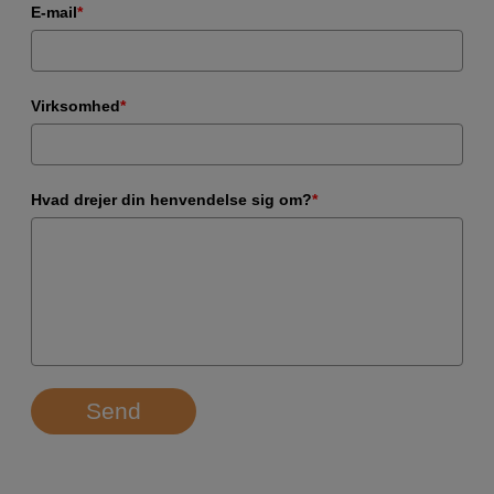
E-mail
*
Virksomhed
*
Hvad drejer din henvendelse sig om?
*
Send