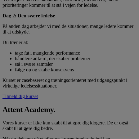
prioriteringer kommer til at stå i vejen for ledelse.
Dag 2: Den svære ledelse
På anden dag arbejder vi med de situationer, mange ledere kommer
til at udskyde.
Du træner at:
tage fat i manglende performance
håndtere adfærd, der skaber problemer
stå i svære samtaler
følge op og skabe konsekvens
Kurset er casebaseret og træningsorienteret med udgangspunkt i
virkelige ledelsessituationer.
Tilmeld dig kurset
Attent Academy.
Vores kurser er ikke kun skabt til at gøre dig klogere. De er også
skabt til at gøre dig bedre.
Når du deltager på et af vores kurser, træder du ind i en