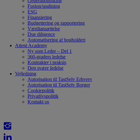
Generationsskifte
Fusion/spaltning
ESG
Finansiering
Budgettering og rapportering
Værdiansættelse
Due diligence
Automatisering af bogholderi
Attent Academy
Ny som Leder – Del 1
360-graders ledelse
Kontrakter i praksis
Den svære ledelse
Vejledning
Autorisation til TastSelv Erhverv
Autorisation til TastSelv Borger
Cookiepolitik
Privatlivspolitik
Kontakt os