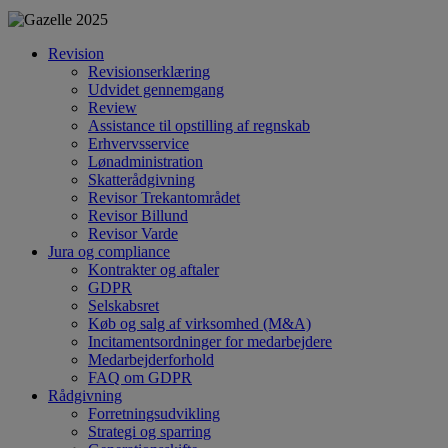
Revision
Revisionserklæring
Udvidet gennemgang
Review
Assistance til opstilling af regnskab
Erhvervsservice
Lønadministration
Skatterådgivning
Revisor Trekantområdet
Revisor Billund
Revisor Varde
Jura og compliance
Kontrakter og aftaler
GDPR
Selskabsret
Køb og salg af virksomhed (M&A)
Incitamentsordninger for medarbejdere
Medarbejderforhold
FAQ om GDPR
Rådgivning
Forretningsudvikling
Strategi og sparring