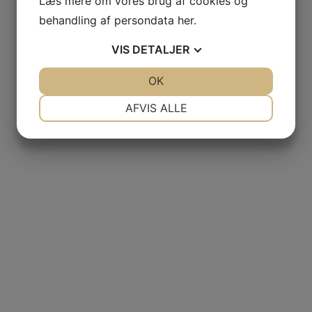
Læs mere om vores brug af cookies og
behandling af persondata
her
.
VIS
DETALJER
JA
NEJ
OK
JA
NEJ
NØDVENDIGE
PRÆFERENCER
AFVIS ALLE
JA
NEJ
JA
NEJ
MARKETING
STATISTIK