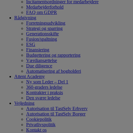
Incitamentsordninger for medarbejdere
Medarbejderforhold
FAQ om GDPR
Rådgivning
Forretningsudvikling
Strategi og sparring
Generationsskifte
Fusion/spaltning
ESG
Finansiering
Budgettering og rapportering
Værdiansættelse
Due diligence
Automatisering af bogholderi
Attent Academy
Ny som Leder – Del 1
360-graders ledelse
Kontrakter i praksis
Den svære ledelse
Vejledning
Autorisation til TastSelv Erhverv
Autorisation til TastSelv Borger
Cookiepolitik
Privatlivspolitik
Kontakt os