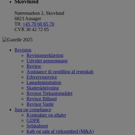
Skovlund
Nørremarken 2, Skovlund
6823 Ansager
Tlf.
+45 70 60 65 70
CVR 36 42 72 05
Revision
Revisionserklæring
Udvidet gennemgang
Review
Assistance til opstilling af regnskab
Erhvervsservice
Lønadministration
Skatterådgivning
Revisor Trekantområdet
Revisor Billund
Revisor Varde
Jura og compliance
Kontrakter og aftaler
GDPR
Selskabsret
Køb og salg af virksomhed (M&A)