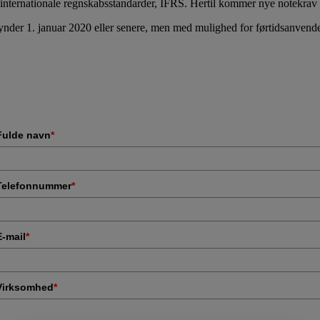
 de internationale regnskabsstandarder, IFRS. Hertil kommer nye notekra
gynder 1. januar 2020 eller senere, men med mulighed for førtidsanvende
Fulde navn
*
Telefonnummer
*
E-mail
*
Virksomhed
*