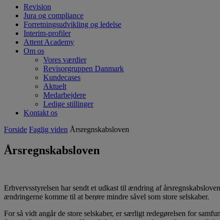
Revision
Jura og compliance
Forretningsudvikling og ledelse
Interim-profiler
Attent Academy
Om os
Vores værdier
Revisorgruppen Danmark
Kundecases
Aktuelt
Medarbejdere
Ledige stillinger
Kontakt os
Forside
Faglig viden
Årsregnskabsloven
Årsregnskabsloven
Erhvervsstyrelsen har sendt et udkast til ændring af årsregnskabsloven
ændringerne komme til at berøre mindre såvel som store selskaber.
For så vidt angår de store selskaber, er særligt redegørelsen for sam