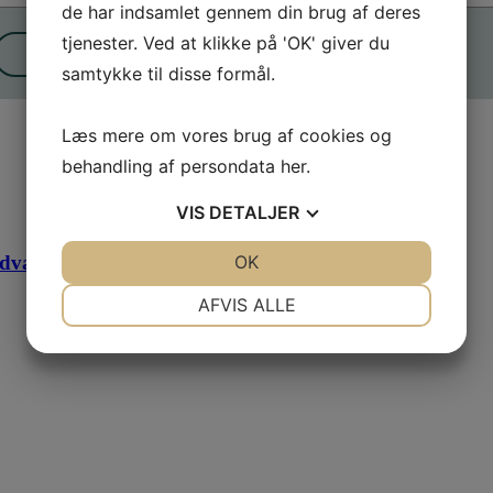
de har indsamlet gennem din brug af deres
tjenester. Ved at klikke på 'OK' giver du
Send
samtykke til disse formål.
Læs mere om vores brug af cookies og
behandling af persondata
her
.
VIS
DETALJER
idvask
JA
NEJ
OK
JA
NEJ
NØDVENDIGE
PRÆFERENCER
AFVIS ALLE
JA
NEJ
JA
NEJ
MARKETING
STATISTIK