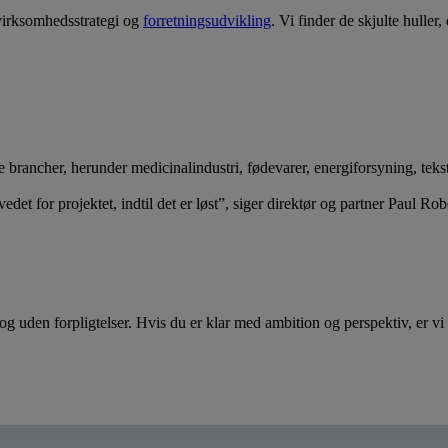
 virksomhedsstrategi og
forretningsudvikling
. Vi finder de skjulte hulle
cher, herunder medicinalindustri, fødevarer, energiforsyning, tekstili
edet for projektet, indtil det er løst”, siger direktør og partner Paul R
 og uden forpligtelser. Hvis du er klar med ambition og perspektiv, er v