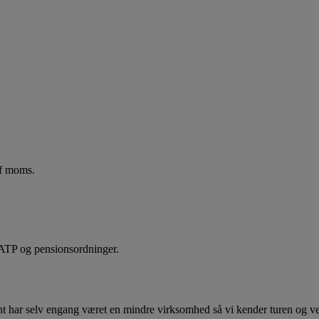
 af moms.
, ATP og pensionsordninger.
tent har selv engang været en mindre virksomhed så vi kender turen og v