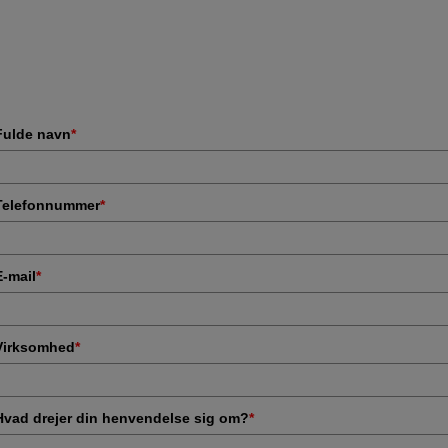
Fulde navn
*
Telefonnummer
*
E-mail
*
Virksomhed
*
Hvad drejer din henvendelse sig om?
*