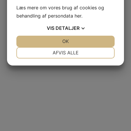
Læs mere om vores brug af cookies og
behandling af persondata
her
.
VIS
DETALJER
JA
NEJ
OK
JA
NEJ
NØDVENDIGE
PRÆFERENCER
AFVIS ALLE
JA
NEJ
JA
NEJ
MARKETING
STATISTIK