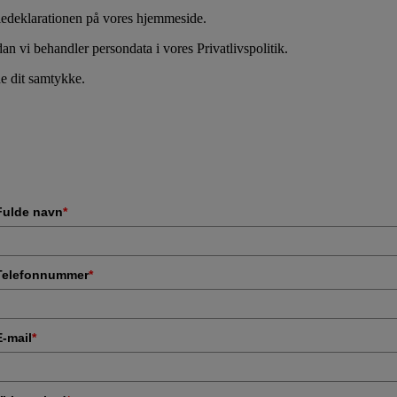
kiedeklarationen på vores hjemmeside.
n vi behandler persondata i vores Privatlivspolitik.
e dit samtykke.
Fulde navn
*
Telefonnummer
*
E-mail
*