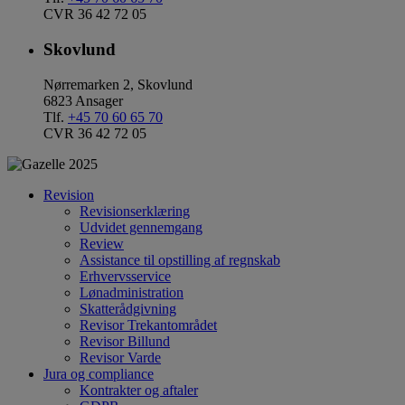
CVR 36 42 72 05
Skovlund
Nørremarken 2, Skovlund
6823 Ansager
Tlf.
+45 70 60 65 70
CVR 36 42 72 05
Revision
Revisionserklæring
Udvidet gennemgang
Review
Assistance til opstilling af regnskab
Erhvervsservice
Lønadministration
Skatterådgivning
Revisor Trekantområdet
Revisor Billund
Revisor Varde
Jura og compliance
Kontrakter og aftaler