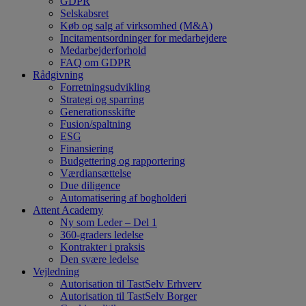
GDPR
Selskabsret
Køb og salg af virksomhed (M&A)
Incitamentsordninger for medarbejdere
Medarbejderforhold
FAQ om GDPR
Rådgivning
Forretningsudvikling
Strategi og sparring
Generationsskifte
Fusion/spaltning
ESG
Finansiering
Budgettering og rapportering
Værdiansættelse
Due diligence
Automatisering af bogholderi
Attent Academy
Ny som Leder – Del 1
360-graders ledelse
Kontrakter i praksis
Den svære ledelse
Vejledning
Autorisation til TastSelv Erhverv
Autorisation til TastSelv Borger