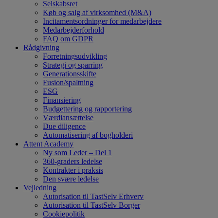
Selskabsret
Køb og salg af virksomhed (M&A)
Incitamentsordninger for medarbejdere
Medarbejderforhold
FAQ om GDPR
Rådgivning
Forretningsudvikling
Strategi og sparring
Generationsskifte
Fusion/spaltning
ESG
Finansiering
Budgettering og rapportering
Værdiansættelse
Due diligence
Automatisering af bogholderi
Attent Academy
Ny som Leder – Del 1
360-graders ledelse
Kontrakter i praksis
Den svære ledelse
Vejledning
Autorisation til TastSelv Erhverv
Autorisation til TastSelv Borger
Cookiepolitik