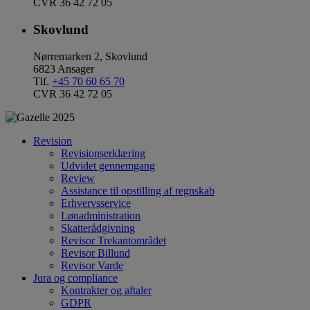
CVR 36 42 72 05
Skovlund
Nørremarken 2, Skovlund
6823 Ansager
Tlf.
+45 70 60 65 70
CVR 36 42 72 05
Revision
Revisionserklæring
Udvidet gennemgang
Review
Assistance til opstilling af regnskab
Erhvervsservice
Lønadministration
Skatterådgivning
Revisor Trekantområdet
Revisor Billund
Revisor Varde
Jura og compliance
Kontrakter og aftaler
GDPR