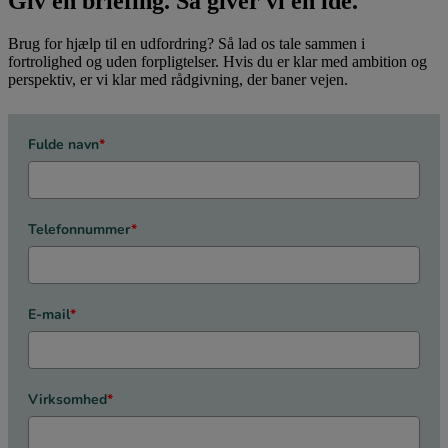
Giv en briefing. Så giver vi en idé.
Brug for hjælp til en udfordring? Så lad os tale sammen i
fortrolighed og uden forpligtelser. Hvis du er klar med ambition og
perspektiv, er vi klar med rådgivning, der baner vejen.
Fulde navn
*
Telefonnummer
*
E-mail
*
Virksomhed
*