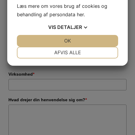
Læs mere om vores brug af cookies og
behandling af persondata
her
.
Telefonnummer
*
VIS
DETALJER
JA
NEJ
OK
JA
NEJ
E-mail
*
NØDVENDIGE
PRÆFERENCER
AFVIS ALLE
JA
NEJ
JA
NEJ
MARKETING
STATISTIK
Virksomhed
*
Hvad drejer din henvendelse sig om?
*