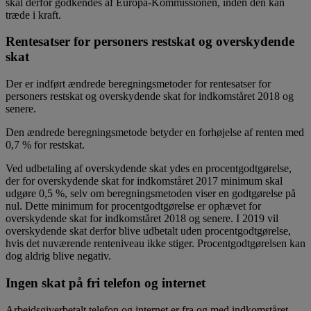
skal derfor godkendes af Europa-Kommissionen, inden den kan
træde i kraft.
Rentesatser for personers restskat og overskydende
skat
Der er indført ændrede beregningsmetoder for rentesatser for
personers restskat og overskydende skat for indkomståret 2018 og
senere.
Den ændrede beregningsmetode betyder en forhøjelse af renten med
0,7 % for restskat.
Ved udbetaling af overskydende skat ydes en procentgodtgørelse,
der for overskydende skat for indkomståret 2017 minimum skal
udgøre 0,5 %, selv om beregningsmetoden viser en godtgørelse på
nul. Dette minimum for procentgodtgørelse er ophævet for
overskydende skat for indkomståret 2018 og senere. I 2019 vil
overskydende skat derfor blive udbetalt uden procentgodtgørelse,
hvis det nuværende renteniveau ikke stiger. Procentgodtgørelsen kan
dog aldrig blive negativ.
Ingen skat på fri telefon og internet
Arbejdsgiverbetalt telefon og internet er fra og med indkomståret