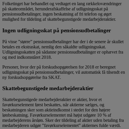
Folketinget har behandlet og vedtaget en lang rækkelovændringer
på skatteområdet, herunderafskaffelse af udligningsskat på
pensionsudbetalinger, ingen beskatning af fri telefon og øget
mulighed for tildeling af skattebegunstigede medarbejderaktier.
Ingen udligningsskat på pensionsudbetalinger
På visse ”større” pensionsudbetalinger har der i de senere år skullet
betales en ekstraskat, nemlig den såkaldte udligningsskat.
Udligningsskatten på sådanne pensionsudbetalinger er ophævet fra
og med indkomståret 2018.
Personer, hvor der på forskudsopgørelsen for 2018 er beregnet
udligningsskat på pensionsudbetalinger, vil automatisk få tilsendt en
ny forskudsopgørelse fra SKAT.
Skattebegunstigede medarbejderaktier
Skattebegunstigede medarbejderaktier er aktier, hvor et
favørkurselement først beskattes, når aktierne sælges, og
beskatningen sker som aktieindkomst i stedet for den højere
lønbeskatning. Favørkurselementet må højst udgøre 10 % af
medarbejderens årsløn. Sker der tildeling af aktier uden betaling fra
medarbejderen udgør ”favørkurselementet” aktiernes fulde værdi.