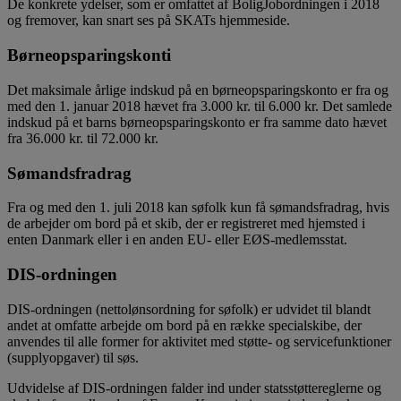
De konkrete ydelser, som er omfattet af BoligJobordningen i 2018
og fremover, kan snart ses på SKATs hjemmeside.
Børneopsparingskonti
Det maksimale årlige indskud på en børneopsparingskonto er fra og
med den 1. januar 2018 hævet fra 3.000 kr. til 6.000 kr. Det samlede
indskud på et barns børneopsparingskonto er fra samme dato hævet
fra 36.000 kr. til 72.000 kr.
Sømandsfradrag
Fra og med den 1. juli 2018 kan søfolk kun få sømandsfradrag, hvis
de arbejder om bord på et skib, der er registreret med hjemsted i
enten Danmark eller i en anden EU- eller EØS-medlemsstat.
DIS-ordningen
DIS-ordningen (nettolønsordning for søfolk) er udvidet til blandt
andet at omfatte arbejde om bord på en række specialskibe, der
anvendes til alle former for aktivitet med støtte- og servicefunktioner
(supplyopgaver) til søs.
Udvidelse af DIS-ordningen falder ind under statsstøttereglerne og