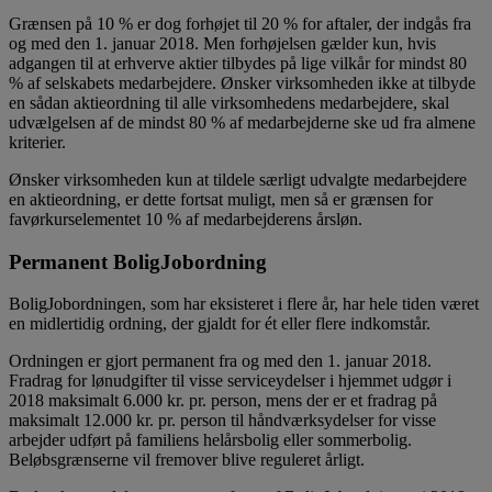
Grænsen på 10 % er dog forhøjet til 20 % for aftaler, der indgås fra
og med den 1. januar 2018. Men forhøjelsen gælder kun, hvis
adgangen til at erhverve aktier tilbydes på lige vilkår for mindst 80
% af selskabets medarbejdere. Ønsker virksomheden ikke at tilbyde
en sådan aktieordning til alle virksomhedens medarbejdere, skal
udvælgelsen af de mindst 80 % af medarbejderne ske ud fra almene
kriterier.
Ønsker virksomheden kun at tildele særligt udvalgte medarbejdere
en aktieordning, er dette fortsat muligt, men så er grænsen for
favørkurselementet 10 % af medarbejderens årsløn.
Permanent BoligJobordning
BoligJobordningen, som har eksisteret i flere år, har hele tiden været
en midlertidig ordning, der gjaldt for ét eller flere indkomstår.
Ordningen er gjort permanent fra og med den 1. januar 2018.
Fradrag for lønudgifter til visse serviceydelser i hjemmet udgør i
2018 maksimalt 6.000 kr. pr. person, mens der er et fradrag på
maksimalt 12.000 kr. pr. person til håndværksydelser for visse
arbejder udført på familiens helårsbolig eller sommerbolig.
Beløbsgrænserne vil fremover blive reguleret årligt.