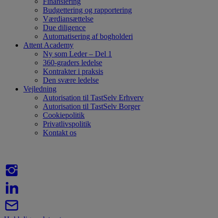
Finansiering
Budgettering og rapportering
Værdiansættelse
Due diligence
Automatisering af bogholderi
Attent Academy
Ny som Leder – Del 1
360-graders ledelse
Kontrakter i praksis
Den svære ledelse
Vejledning
Autorisation til TastSelv Erhverv
Autorisation til TastSelv Borger
Cookiepolitik
Privatlivspolitik
Kontakt os