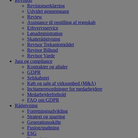
Revision
Revisionserklæring
Udvidet gennemgang
Review
Assistance til opstilling af regnskab
Erhvervsservice
Lønadministration
Skatterådgivning
Revisor Trekantområdet
Revisor Billund
Revisor Varde
Jura og compliance
Kontrakter og aftaler
GDPR
Selskabsret
Køb og salg af virksomhed (M&A)
Incitamentsordninger for medarbejdere
Medarbejderforhold
FAQ om GDPR
Rådgivning
Forretningsudvikling
Strategi og sparring
Generationsskifte
Fusion/spaltning
ESG