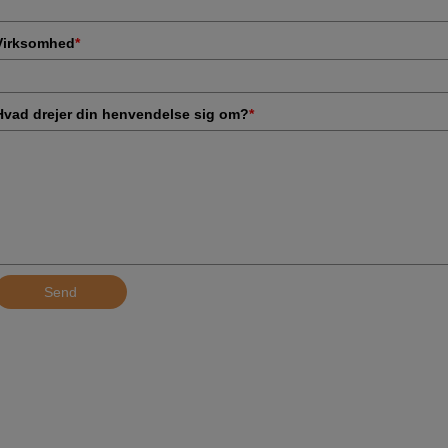
Virksomhed
*
Hvad drejer din henvendelse sig om?
*
Send