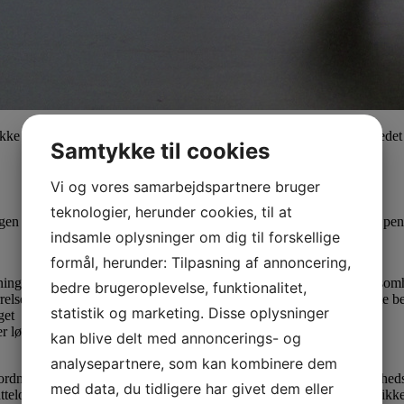
ke må anvendes til investering i aktier. Det er imidlertid muligt i sted
Samtykke til cookies
Vi og vores samarbejdspartnere bruger
teknologier, herunder cookies, til at
ingen kunne anvendes til indskud på en særlig pensionsopsparing i et peng
indsamle oplysninger om dig til forskellige
formål, herunder: Tilpasning af annoncering,
ingen, og udbetaling fra ordningen kunne alene ske direkte til virkso
bedre brugeroplevelse, funktionalitet,
elsen af en fremtidig udbetaling alene var afhængig af det indskudte be
statistik og marketing. Disse oplysninger
get
er løbende udbetalinger
kan blive delt med annoncerings- og
analysepartnere, som kan kombinere dem
A-ordning, og at en sådan ordning kunne oprettes for midler i virksomhe
med data, du tidligere har givet dem eller
atteloven fremgår, at aktier omfattet af aktieavancebeskatningsloven i