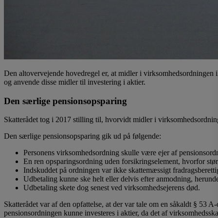
Den altovervejende hovedregel er, at midler i virksomhedsordningen ik
og anvende disse midler til investering i aktier.
Den særlige pensionsopsparing
Skatterådet tog i 2017 stilling til, hvorvidt midler i virksomhedsordn
Den særlige pensionsopsparing gik ud på følgende:
Personens virksomhedsordning skulle være ejer af pensionsordn
En ren opsparingsordning uden forsikringselement, hvorfor størr
Indskuddet på ordningen var ikke skattemæssigt fradragsberetti
Udbetaling kunne ske helt eller delvis efter anmodning, herund
Udbetaling skete dog senest ved virksomhedsejerens død.
Skatterådet var af den opfattelse, at der var tale om en såkaldt § 53 
pensionsordningen kunne investeres i aktier, da det af virksomhedssk