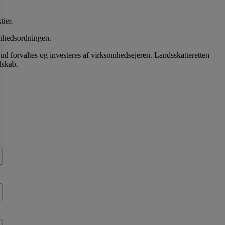
tier.
somhedsordningen.
t ud forvaltes og investeres af virksomhedsejeren. Landsskatteretten
lskab.