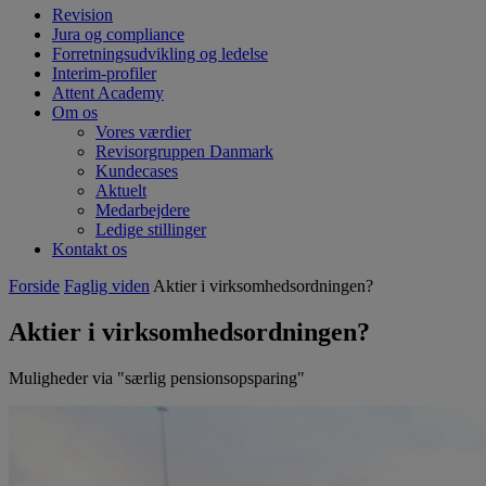
Revision
Jura og compliance
Forretningsudvikling og ledelse
Interim-profiler
Attent Academy
Om os
Vores værdier
Revisorgruppen Danmark
Kundecases
Aktuelt
Medarbejdere
Ledige stillinger
Kontakt os
Forside
Faglig viden
Aktier i virksomhedsordningen?
Aktier i virksomhedsordningen?
Muligheder via "særlig pensionsopsparing"