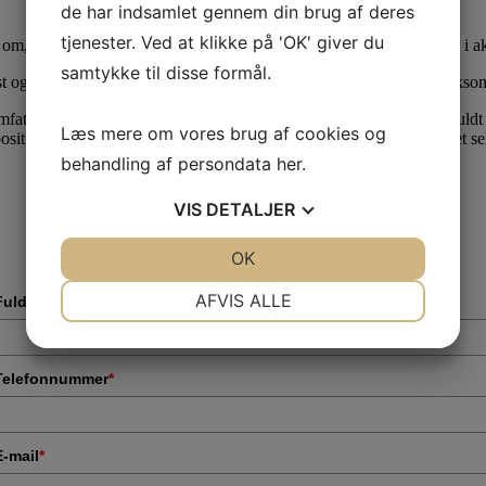
de har indsamlet gennem din brug af deres
tjenester. Ved at klikke på 'OK' giver du
 om, at midlerne i pensionsopsparingen kun anvendes til investering i ak
samtykke til disse formål.
st og fremmest, at afkastet af pensionsordningen lagerbeskattes i virk
mfattet af § 53 A kan investeres i aktier, selv om pensionsmidlerne fuld
Læs mere om vores brug af cookies og
spositioner, som eksempelvis udlån mv. til et af virksomhedsejeren ejet se
behandling af persondata
her
.
VIS
DETALJER
JA
NEJ
OK
JA
NEJ
NØDVENDIGE
PRÆFERENCER
AFVIS ALLE
Fulde navn
*
JA
NEJ
JA
NEJ
MARKETING
STATISTIK
Telefonnummer
*
E-mail
*