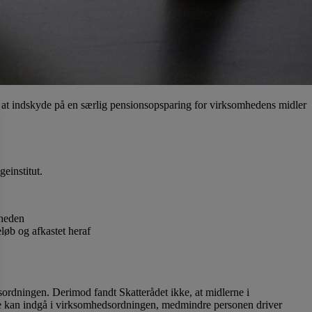
et at indskyde på en særlig pensionsopsparing for virksomhedens midler
einstitut.
mheden
løb og afkastet heraf
dsordningen. Derimod fandt Skatterådet ikke, at midlerne i
kke kan indgå i virksomhedsordningen, medmindre personen driver