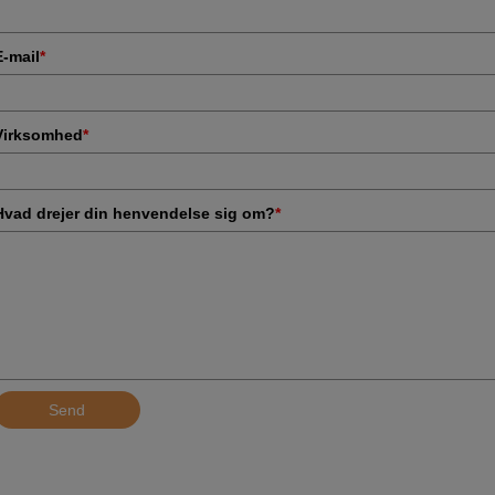
E-mail
*
Virksomhed
*
Hvad drejer din henvendelse sig om?
*
Send