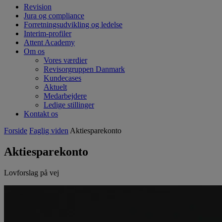
Revision
Jura og compliance
Forretningsudvikling og ledelse
Interim-profiler
Attent Academy
Om os
Vores værdier
Revisorgruppen Danmark
Kundecases
Aktuelt
Medarbejdere
Ledige stillinger
Kontakt os
Forside
Faglig viden
Aktiesparekonto
Aktiesparekonto
Lovforslag på vej