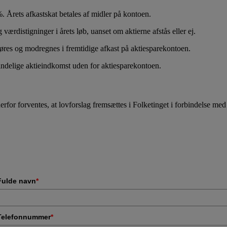
%. Årets afkastskat betales af midler på kontoen.
værdistigninger i årets løb, uanset om aktierne afstås eller ej.
øres og modregnes i fremtidige afkast på aktiesparekontoen.
indelige aktieindkomst uden for aktiesparekontoen.
rfor forventes, at lovforslag fremsættes i Folketinget i forbindelse me
Fulde navn
*
Telefonnummer
*