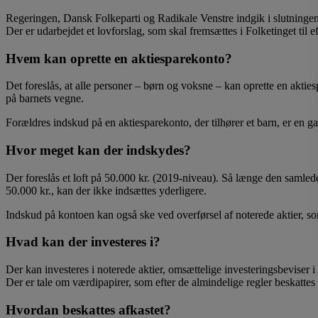
Regeringen, Dansk Folkeparti og Radikale Venstre indgik i slutningen 
Der er udarbejdet et lovforslag, som skal fremsættes i Folketinget til 
Hvem kan oprette en aktiesparekonto?
Det foreslås, at alle personer – børn og voksne – kan oprette en akties
på barnets vegne.
Forældres indskud på en aktiesparekonto, der tilhører et barn, er en ga
Hvor meget kan der indskydes?
Der foreslås et loft på 50.000 kr. (2019-niveau). Så længe den samled
50.000 kr., kan der ikke indsættes yderligere.
Indskud på kontoen kan også ske ved overførsel af noterede aktier, som
Hvad kan der investeres i?
Der kan investeres i noterede aktier, omsættelige investeringsbeviser
Der er tale om værdipapirer, som efter de almindelige regler beskatte
Hvordan beskattes afkastet?