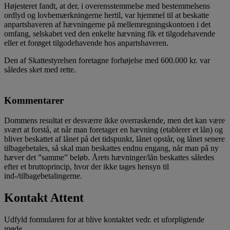
Højesteret fandt, at der, i overensstemmelse med bestemmelsens
ordlyd og lovbemærkningerne hertil, var hjemmel til at beskatte
anpartshaveren af hævningerne på mellemregningskontoen i det
omfang, selskabet ved den enkelte hævning fik et tilgodehavende
eller et forøget tilgodehavende hos anpartshaveren.
Den af Skattestyrelsen foretagne forhøjelse med 600.000 kr. var
således sket med rette.
Kommentarer
Dommens resultat er desværre ikke overraskende, men det kan være
svært at forstå, at når man foretager en hævning (etablerer et lån) og
bliver beskattet af lånet på det tidspunkt, lånet opstår, og lånet senere
tilbagebetales, så skal man beskattes endnu engang, når man på ny
hæver det ”samme” beløb. Årets hævninger/lån beskattes således
efter et bruttoprincip, hvor der ikke tages hensyn til
ind-/tilbagebetalingerne.
Kontakt Attent
Udfyld formularen for at blive kontaktet vedr. et uforpligtende
møde.