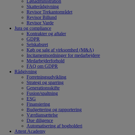
Lønadministration
Skatterådgivning
Revisor Trekantområdet
Revisor Billund
Revisor Varde
Jura og compliance
Kontrakter og aftaler
GDPR
Selskabsret
Køb og salg af virksomhed (M&A)
Incitamentsordninger for medarbejdere
Medarbejderforhold
FAQ om GDPR
Rådgivning
Forretningsudvikling
Strategi og sparring
Generationsskifte
Fusion/spaltning
ESG
Finansiering
Budgettering og rapportering
Værdiansættelse
Due diligence
Automatisering af bogholderi
Attent Academy