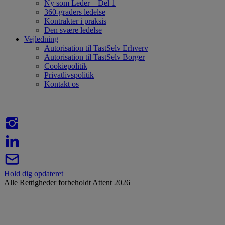
Ny som Leder – Del 1
360-graders ledelse
Kontrakter i praksis
Den svære ledelse
Vejledning
Autorisation til TastSelv Erhverv
Autorisation til TastSelv Borger
Cookiepolitik
Privatlivspolitik
Kontakt os
Hold dig opdateret
Alle Rettigheder forbeholdt Attent 2026