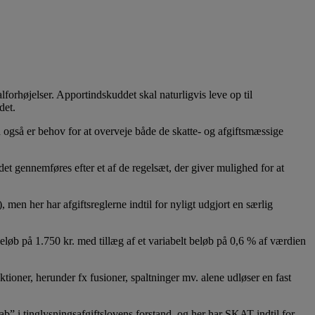
alforhøjelser. Apportindskuddet skal naturligvis leve op til
det.
ad også er behov for at overveje både de skatte- og afgiftsmæssige
t gennemføres efter et af de regelsæt, der giver mulighed for at
men her har afgiftsreglerne indtil for nyligt udgjort en særlig
 beløb på 1.750 kr. med tillæg af et variabelt beløb på 0,6 % af værdien
ktioner, herunder fx fusioner, spaltninger mv. alene udløser en fast
b” i tinglysningsafgiftslovens forstand, og her har SKAT indtil for