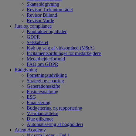
Skatterådgivning
Revisor Trekantområdet
Revisor Billund
Revisor Varde
Jura og compliance
Kontrakter og aftaler
GDPR
Selskabsret
Køb og salg af virksomhed (M&A)
Incitamentsordninger for medarbejdere
Medarbejderforhold
FAQ om GDPR
Rådgivning
Forretningsudvikling
Strategi og sparring
Generationsskifte
Fusion/spaltning
ESG
Finansiering
Budgettering og rapportering
Værdiansættelse
Due diligence
Automatisering af bogholderi
Attent Academy
Ny som Leder – Del 1