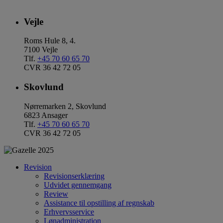
Vejle
Roms Hule 8, 4.
7100 Vejle
Tlf.
+45 70 60 65 70
CVR 36 42 72 05
Skovlund
Nørremarken 2, Skovlund
6823 Ansager
Tlf.
+45 70 60 65 70
CVR 36 42 72 05
Revision
Revisionserklæring
Udvidet gennemgang
Review
Assistance til opstilling af regnskab
Erhvervsservice
Lønadministration