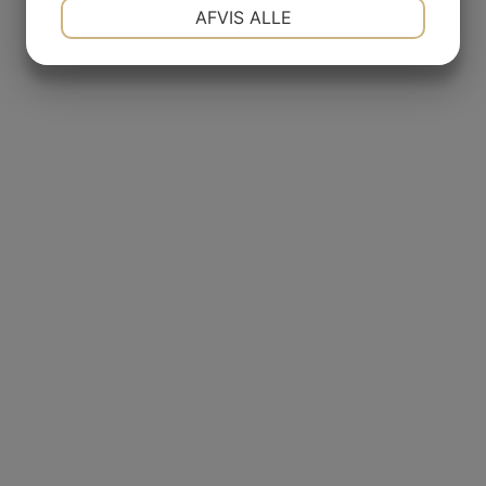
NØDVENDIGE
PRÆFERENCER
AFVIS ALLE
JA
NEJ
JA
NEJ
MARKETING
STATISTIK