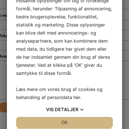
indsamle oplysninger om dig til forskellige
formål, herunder: Tilpasning af annoncering,
E-mail
*
bedre brugeroplevelse, funktionalitet,
statistik og marketing. Disse oplysninger
kan blive delt med annoncerings- og
Virksomhed
*
analysepartnere, som kan kombinere dem
med data, du tidligere har givet dem eller
Hvad drejer din henvendelse sig om?
*
de har indsamlet gennem din brug af deres
tjenester. Ved at klikke på 'OK' giver du
samtykke til disse formål.
Læs mere om vores brug af cookies og
behandling af persondata
her
.
Send
VIS
DETALJER
JA
NEJ
OK
JA
NEJ