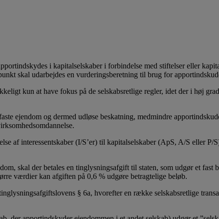
pportindskydes i kapitalselskaber i forbindelse med stiftelser eller kapit
unkt skal udarbejdes en vurderingsberetning til brug for apportindskud
kkeligt kun at have fokus på de selskabsretlige regler, idet der i høj gr
n faste ejendom og dermed udløse beskatning, medmindre apportindskudde
i virksomhedsomdannelse.
f interessentskaber (I/S’er) til kapitalselskaber (ApS, A/S eller P/S), 
dom, skal der betales en tinglysningsafgift til staten, som udgør et fast
ørre værdier kan afgiften på 0,6 % udgøre betragtelige beløb.
 tinglysningsafgiftslovens § 6a, hvorefter en række selskabsretlige transa
b, der apportindskyder ejendommen i et andet selskab) udgør et ”selska