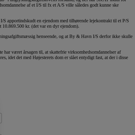
somdannelse af et I/S til fx et A/S ville således godt kunne ske
/S apportindskudt en ejendom med tilhørende lejekontrakt til et P/S
lt 10.869.500 kr. (det var en dyr ejendom).
lysningsafgiftsmæssig henseende, og at By & Havn I/S derfor ikke skulle
te har været årsagen til, at skattefrie virksomhedsomdannelser af
, idet det med Højesterets dom er slået entydigt fast, at der i disse