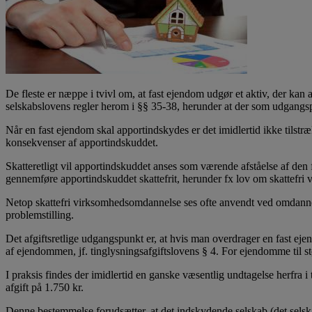
De fleste er næppe i tvivl om, at fast ejendom udgør et aktiv, der kan a
selskabslovens regler herom i §§ 35-38, herunder at der som udgangsp
Når en fast ejendom skal apportindskydes er det imidlertid ikke tilstræ
konsekvenser af apportindskuddet.
Skatteretligt vil apportindskuddet anses som værende afståelse af de
gennemføre apportindskuddet skattefrit, herunder fx lov om skattefr
Netop skattefri virksomhedsomdannelse ses ofte anvendt ved omdannelse a
problemstilling.
Det afgiftsretlige udgangspunkt er, at hvis man overdrager en fast ejen
af ejendommen, jf. tinglysningsafgiftslovens § 4. For ejendomme til st
I praksis findes der imidlertid en ganske væsentlig undtagelse herfra i
afgift på 1.750 kr.
Denne bestemmelse forudsætter, at det indskydende selskab (det selska