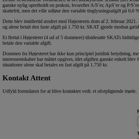
ganske nylig opretholdt en praksis, hvorefter A/S’er, ApS’er og P/S’er
skattefrit, men det ville udløse den variable tinglysningsafgift på 0,6 %
Dette blev imidlertid ændret med Højesterets dom af 2. februar 2021
og alene betalt den faste afgift på 1.750 kr. SKAT gjorde modsat gælde
Et flertal i Højesteret (4 ud af 5 dommere) tilsidesatte SKATs hidtidi
betale den variable afgift.
Dommen fra Højesteret har ikke kun principiel juridisk betydning, men 
interessentskaber har måttet opgives, idet afgiften ganske enkelt blev
situationer alene skal betales en fast afgift på 1.750 kr.
Kontakt Attent
Udfyld formularen for at blive kontaktet vedr. et uforpligtende møde.