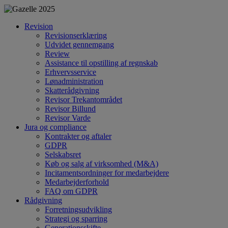
Revision
Revisionserklæring
Udvidet gennemgang
Review
Assistance til opstilling af regnskab
Erhvervsservice
Lønadministration
Skatterådgivning
Revisor Trekantområdet
Revisor Billund
Revisor Varde
Jura og compliance
Kontrakter og aftaler
GDPR
Selskabsret
Køb og salg af virksomhed (M&A)
Incitamentsordninger for medarbejdere
Medarbejderforhold
FAQ om GDPR
Rådgivning
Forretningsudvikling
Strategi og sparring
Generationsskifte