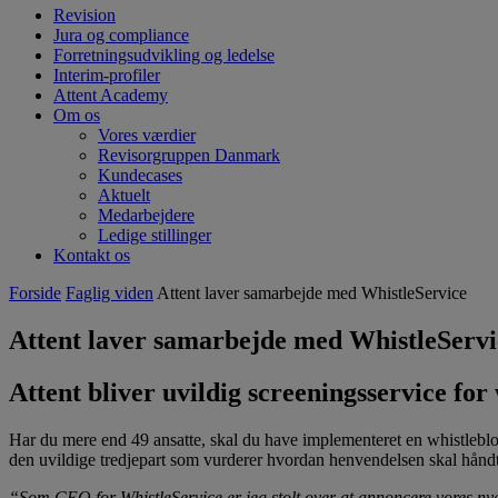
Revision
Jura og compliance
Forretningsudvikling og ledelse
Interim-profiler
Attent Academy
Om os
Vores værdier
Revisorgruppen Danmark
Kundecases
Aktuelt
Medarbejdere
Ledige stillinger
Kontakt os
Forside
Faglig viden
Attent laver samarbejde med WhistleService
Attent laver samarbejde med WhistleServi
Attent bliver uvildig screeningsservice fo
Har du mere end 49 ansatte, skal du have implementeret en whistlebl
den uvildige tredjepart som vurderer hvordan henvendelsen skal håndt
“Som CEO for WhistleService er jeg stolt over at annoncere vores nye