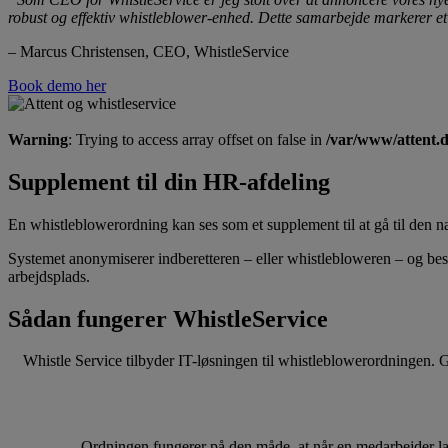
robust og effektiv whistleblower-enhed. Dette samarbejde markerer et v
–
Marcus Christensen, CEO, WhistleService
Book demo her
Warning
: Trying to access array offset on false in
/var/www/attent.
Supplement til din HR-afdeling
En whistleblowerordning kan ses som et supplement til at gå til den næ
Systemet anonymiserer indberetteren – eller whistlebloweren – og bes
arbejdsplads.
Sådan fungerer WhistleService
Whistle Service tilbyder IT-løsningen til whistleblowerordningen. G
Ordningen fungerer på den måde, at når en medarbejder lav