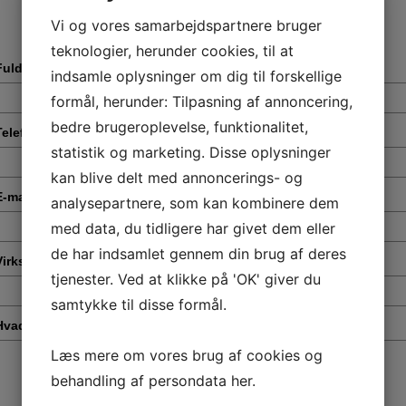
Vi og vores samarbejdspartnere bruger
teknologier, herunder cookies, til at
Fulde navn
*
indsamle oplysninger om dig til forskellige
formål, herunder: Tilpasning af annoncering,
bedre brugeroplevelse, funktionalitet,
Telefonnummer
*
statistik og marketing. Disse oplysninger
kan blive delt med annoncerings- og
E-mail
*
analysepartnere, som kan kombinere dem
med data, du tidligere har givet dem eller
de har indsamlet gennem din brug af deres
Virksomhed
*
tjenester. Ved at klikke på 'OK' giver du
samtykke til disse formål.
Hvad drejer din henvendelse sig om?
*
Læs mere om vores brug af cookies og
behandling af persondata
her
.