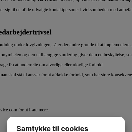
r sig til en af de udvalgte kontaktpersoner i virksomheden med anbefali
edarbejdertrivsel
ordning under lovgivningen, så er der andre grunde til at implementere 
nonymiteten og den uafhængige vurdering giver dem en beskyttelse, som 
ge fra at underrette om alvorlige eller ulovlige forhold.
man skal stå til ansvar for at afdække forhold, som har store konsekvens
vice.com for at høre mere.
Samtykke til cookies