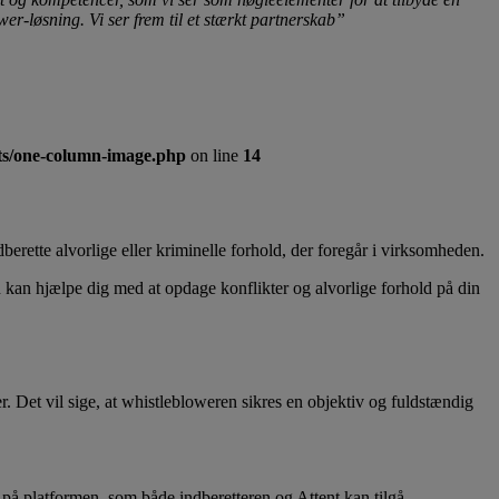
er-løsning. Vi ser frem til et stærkt partnerskab”
nts/one-column-image.php
on line
14
erette alvorlige eller kriminelle forhold, der foregår i virksomheden.
kan hjælpe dig med at opdage konflikter og alvorlige forhold på din
. Det vil sige, at whistlebloweren sikres en objektiv og fuldstændig
på platformen, som både indberetteren og Attent kan tilgå.