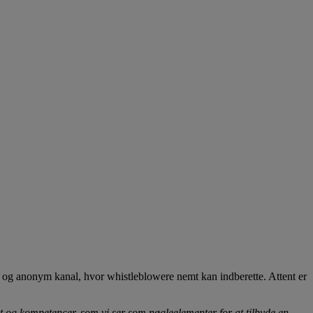
 og anonym kanal, hvor whistleblowere nemt kan indberette. Attent er
t og kompetencer, som vi ser som nøgleelementer for at tilbyde en