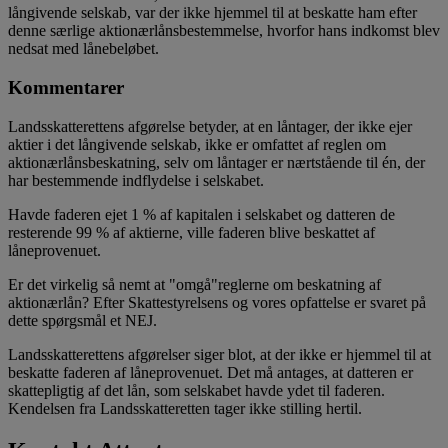
långivende selskab, var der ikke hjemmel til at beskatte ham efter
denne særlige aktionærlånsbestemmelse, hvorfor hans indkomst blev
nedsat med lånebeløbet.
Kommentarer
Landsskatterettens afgørelse betyder, at en låntager, der ikke ejer
aktier i det långivende selskab, ikke er omfattet af reglen om
aktionærlånsbeskatning, selv om låntager er nærtstående til én, der
har bestemmende indflydelse i selskabet.
Havde faderen ejet 1 % af kapitalen i selskabet og datteren de
resterende 99 % af aktierne, ville faderen blive beskattet af
låneprovenuet.
Er det virkelig så nemt at "omgå"reglerne om beskatning af
aktionærlån? Efter Skattestyrelsens og vores opfattelse er svaret på
dette spørgsmål et NEJ.
Landsskatterettens afgørelser siger blot, at der ikke er hjemmel til at
beskatte faderen af låneprovenuet. Det må antages, at datteren er
skattepligtig af det lån, som selskabet havde ydet til faderen.
Kendelsen fra Landsskatteretten tager ikke stilling hertil.