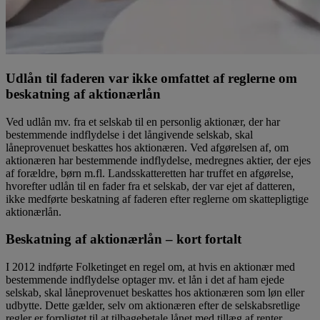
Udlån til faderen var ikke omfattet af reglerne om
beskatning af aktionærlån
Ved udlån mv. fra et selskab til en personlig aktionær, der har
bestemmende indflydelse i det långivende selskab, skal
låneprovenuet beskattes hos aktionæren. Ved afgørelsen af, om
aktionæren har bestemmende indflydelse, medregnes aktier, der ejes
af forældre, børn m.fl. Landsskatteretten har truffet en afgørelse,
hvorefter udlån til en fader fra et selskab, der var ejet af datteren,
ikke medførte beskatning af faderen efter reglerne om skattepligtige
aktionærlån.
Beskatning af aktionærlån – kort fortalt
I 2012 indførte Folketinget en regel om, at hvis en aktionær med
bestemmende indflydelse optager mv. et lån i det af ham ejede
selskab, skal låneprovenuet beskattes hos aktionæren som løn eller
udbytte. Dette gælder, selv om aktionæren efter de selskabsretlige
regler er forpligtet til at tilbagebetale lånet med tillæg af renter.