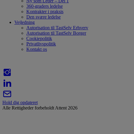
Ny som Leder – Del 1
360-graders ledelse
Kontrakter i praksis
Den svære ledelse
Vejledning
Autorisation til TastSelv Erhverv
Autorisation til TastSelv Borger
Cookiepolitik
Privatlivspolitik
Kontakt os
Hold dig opdateret
Alle Rettigheder forbeholdt Attent 2026