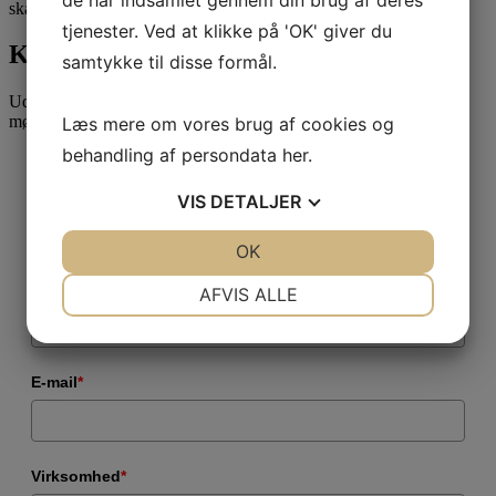
skattefrit.
tjenester. Ved at klikke på 'OK' giver du
Kontakt Attent
samtykke til disse formål.
Udfyld formularen for at blive kontaktet vedr. et uforpligtende
møde.
Læs mere om vores brug af cookies og
behandling af persondata
her
.
Fulde navn
*
VIS
DETALJER
JA
NEJ
OK
JA
NEJ
NØDVENDIGE
PRÆFERENCER
Telefonnummer
*
AFVIS ALLE
JA
NEJ
JA
NEJ
MARKETING
STATISTIK
E-mail
*
Virksomhed
*