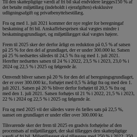
Til den skattepligtige værdi af fri bil skal endvidere lægges150 % af
det betalte miljøtillæg (indeholdt i ejerafgiften) eksklusive
udligningsafgift og privatbenyttelsestillæg.
Fra og med 1. juli 2021 kommer der nye regler for beregningaf
beskatning af fri bil. Anskaffelsesprisen skal vægtes mindre i
beskatningsgrundlaget, og miljøtillægget skal vægtes højere.
Frem til 2025 sker der derfor årligt en reduktion på 0,5 % af satsen
på 25 % for den del af grundlaget, der er under 300.000 kr. Satsen
på 25 % nedsættes således til 24,5 % fra og med 1. juli 2021.
Herefter nedsættes satsen til 24 % i 2022, 23,5 % i 2023, 23,0 % i
2024 og 22,5 % i 2025 og følgende år.
Omvendt bliver satsen på 20 % for den del af beregningsgrundlaget,
der er over 300.000 kr., forhøjet med 0,5 % årligt fra og med den 1.
juli 2021. Satsen på 20 % bliver derfor forhøjet til 20,5 % fra og
med den 1. juli 2021. Satsen forhøjes til 21 % i 2022, 21,5 % i 2023,
22 % i 2024 og 22,5 % i 2025 og følgende år.
Fra og med 2025 vil der således være én fælles sats på 22,5 %,
uanset om grundlaget er under eller over 300.000 kr.
Tilsvarende sker der frem til 2025 en gradvis forhøjelse af den
procentsats af miljøtillægget, der skal tillægges den skattepligtige
værdi af fri bil. Miljøtillægget skal tillægges med 250 % i 2022, 350