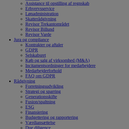
Assistance til opstilling af regnskab
Erhvervsservice
Lønadministration
Skatterådgivning
Revisor Trekantområdet
Revisor Billund
Revisor Varde
Jura og compliance
Kontrakter og aftaler
GDPR
Selskabsret
Køb og salg af virksomhed (M&A)
Incitamentsordninger for medarbejdere
Medarbejderforhold
FAQ om GDPR
Rådgivning
Forretningsudvikling
Strategi og sparring
Generationsskifte
Fusion/spaltning
ESG
Finansiering
Budgettering og rapportering
Værdiansættelse
Due diligence