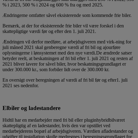
% i 2023, 500 % i 2024 og 600 % fra og med 2025.
Ændringerne omfatter såvel eksisterende som kommende frie biler.
Bemærk, at der for eksisterende frie biler vil være forskel i den
skattepligtige værdi før og efter den 1. juli 2021.
Ændringen vil derfor medføre, at arbejdsgiveren med virk-ning for
juli måned 2021 skal genberegne værdi af fri bil og ajourføre
oplysningerne i lønsystemet med den nye værdi.De ændrede satser
betyder reelt, at beskatningen af fri bil efter 1. juli 2021 og resten af
2021 bliver lavere for såvel biler, hvor beskatningsgrundlaget er
under 300.000 kr., som forbiler lidt over de 300.000 kr.
En oversigt over beregningen af værdi af fri bil før og efter1. juli
2021 ses nedenfor.
Elbiler og ladestandere
Hidtil har en medarbejder med fri bil eller pluginhybridbilværet
skattepligtig af en ladestander, hvis den var opstillet ved
medarbejderens bopæl af arbejdsgiveren. Værdien afladestander og
udgifter til installation skulle medregnes i beregningsgrundlaget for