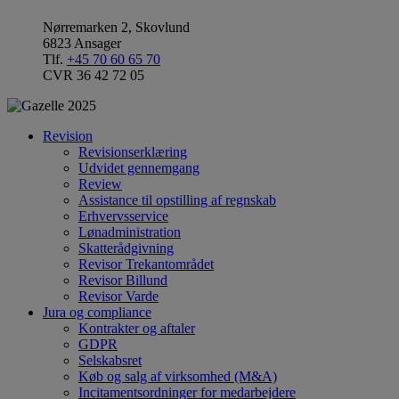
Nørremarken 2, Skovlund
6823 Ansager
Tlf.
+45 70 60 65 70
CVR 36 42 72 05
Revision
Revisionserklæring
Udvidet gennemgang
Review
Assistance til opstilling af regnskab
Erhvervsservice
Lønadministration
Skatterådgivning
Revisor Trekantområdet
Revisor Billund
Revisor Varde
Jura og compliance
Kontrakter og aftaler
GDPR
Selskabsret
Køb og salg af virksomhed (M&A)
Incitamentsordninger for medarbejdere