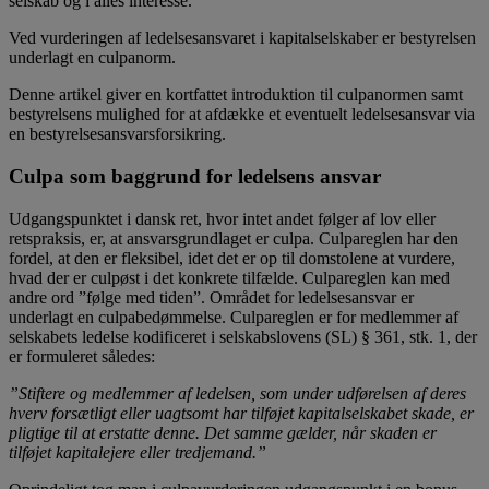
selskab og i alles interesse.
Ved vurderingen af ledelsesansvaret i kapitalselskaber er bestyrelsen
underlagt en culpanorm.
Denne artikel giver en kortfattet introduktion til culpanormen samt
bestyrelsens mulighed for at afdække et eventuelt ledelsesansvar via
en bestyrelsesansvarsforsikring.
Culpa som baggrund for ledelsens ansvar
Udgangspunktet i dansk ret, hvor intet andet følger af lov eller
retspraksis, er, at ansvarsgrundlaget er culpa. Culpareglen har den
fordel, at den er fleksibel, idet det er op til domstolene at vurdere,
hvad der er culpøst i det konkrete tilfælde. Culpareglen kan med
andre ord ”følge med tiden”. Området for ledelsesansvar er
underlagt en culpabedømmelse. Culpareglen er for medlemmer af
selskabets ledelse kodificeret i selskabslovens (SL) § 361, stk. 1, der
er formuleret således:
”Stiftere og medlemmer af ledelsen, som under udførelsen af deres
hverv forsætligt eller uagtsomt har tilføjet kapitalselskabet skade, er
pligtige til at erstatte denne. Det samme gælder, når skaden er
tilføjet kapitalejere eller tredjemand.”