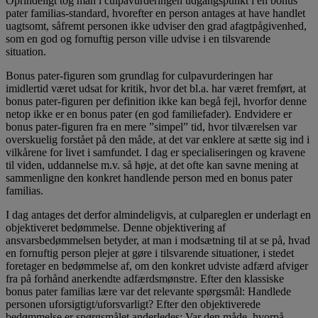
Oprindeligt tog man i culpavurderingen udgangspunkt i en bonus
pater familias-standard, hvorefter en person antages at have handlet
uagtsomt, såfremt personen ikke udviser den grad afagtpågivenhed,
som en god og fornuftig person ville udvise i en tilsvarende
situation.
Bonus pater-figuren som grundlag for culpavurderingen har
imidlertid været udsat for kritik, hvor det bl.a. har været fremført, at
bonus pater-figuren per definition ikke kan begå fejl, hvorfor denne
netop ikke er en bonus pater (en god familiefader). Endvidere er
bonus pater-figuren fra en mere ”simpel” tid, hvor tilværelsen var
overskuelig forstået på den måde, at det var enklere at sætte sig ind i
vilkårene for livet i samfundet. I dag er specialiseringen og kravene
til viden, uddannelse m.v. så høje, at det ofte kan savne mening at
sammenligne den konkret handlende person med en bonus pater
familias.
I dag antages det derfor almindeligvis, at culpareglen er underlagt en
objektiveret bedømmelse. Denne objektivering af
ansvarsbedømmelsen betyder, at man i modsætning til at se på, hvad
en fornuftig person plejer at gøre i tilsvarende situationer, i stedet
foretager en bedømmelse af, om den konkret udviste adfærd afviger
fra på forhånd anerkendte adfærdsmønstre. Efter den klassiske
bonus pater familias lære var det relevante spørgsmål: Handlede
personen uforsigtigt/uforsvarligt? Efter den objektiverede
bedømmelse er spørgsmålet anderledes: Var den måde, hvorpå