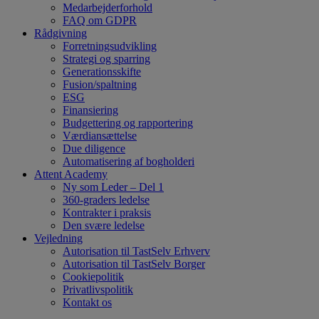
Medarbejderforhold
FAQ om GDPR
Rådgivning
Forretningsudvikling
Strategi og sparring
Generationsskifte
Fusion/spaltning
ESG
Finansiering
Budgettering og rapportering
Værdiansættelse
Due diligence
Automatisering af bogholderi
Attent Academy
Ny som Leder – Del 1
360-graders ledelse
Kontrakter i praksis
Den svære ledelse
Vejledning
Autorisation til TastSelv Erhverv
Autorisation til TastSelv Borger
Cookiepolitik
Privatlivspolitik
Kontakt os