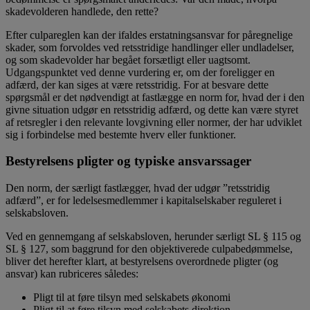
skadevolderen handlede, den rette?
Efter culpareglen kan der ifaldes erstatningsansvar for påregnelige
skader, som forvoldes ved retsstridige handlinger eller undladelser,
og som skadevolder har begået forsætligt eller uagtsomt.
Udgangspunktet ved denne vurdering er, om der foreligger en
adfærd, der kan siges at være retsstridig. For at besvare dette
spørgsmål er det nødvendigt at fastlægge en norm for, hvad der i den
givne situation udgør en retsstridig adfærd, og dette kan være styret
af retsregler i den relevante lovgivning eller normer, der har udviklet
sig i forbindelse med bestemte hverv eller funktioner.
Bestyrelsens pligter og typiske ansvarssager
Den norm, der særligt fastlægger, hvad der udgør ”retsstridig
adfærd”, er for ledelsesmedlemmer i kapitalselskaber reguleret i
selskabsloven.
Ved en gennemgang af selskabsloven, herunder særligt SL § 115 og
SL § 127, som baggrund for den objektiverede culpabedømmelse,
bliver det herefter klart, at bestyrelsens overordnede pligter (og
ansvar) kan rubriceres således:
Pligt til at føre tilsyn med selskabets økonomi
Pligt til at føre tilsyn med selskabets direktion