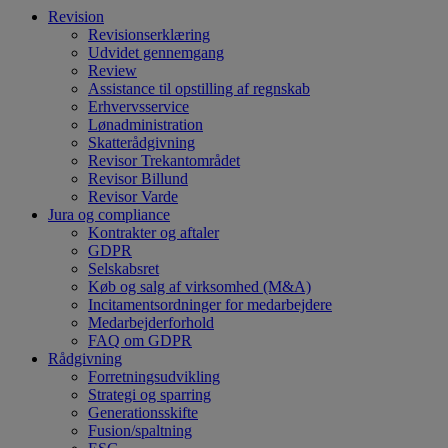
Revision
Revisionserklæring
Udvidet gennemgang
Review
Assistance til opstilling af regnskab
Erhvervsservice
Lønadministration
Skatterådgivning
Revisor Trekantområdet
Revisor Billund
Revisor Varde
Jura og compliance
Kontrakter og aftaler
GDPR
Selskabsret
Køb og salg af virksomhed (M&A)
Incitamentsordninger for medarbejdere
Medarbejderforhold
FAQ om GDPR
Rådgivning
Forretningsudvikling
Strategi og sparring
Generationsskifte
Fusion/spaltning