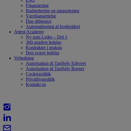
ESG
Finansiering
Budgettering og rapportering
Værdiansættelse
Due diligence
Automatisering af bogholderi
Attent Academy
Ny som Leder – Del 1
360-graders ledelse
Kontrakter i praksis
Den svære ledelse
Vejledning
Autorisation til TastSelv Erhverv
Autorisation til TastSelv Borger
Cookiepolitik
Privatlivspolitik
Kontakt os