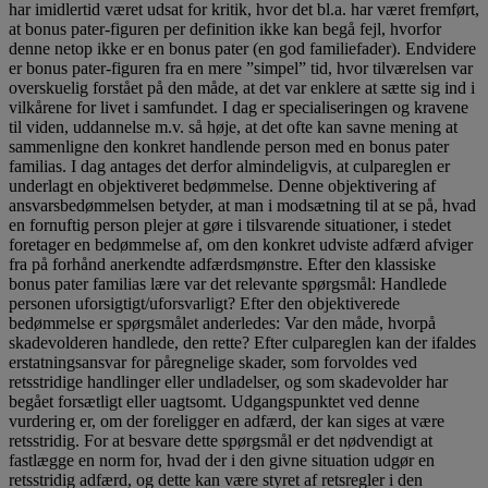
har imidlertid været udsat for kritik, hvor det bl.a. har været fremført,
at bonus pater-figuren per definition ikke kan begå fejl, hvorfor
denne netop ikke er en bonus pater (en god familiefader). Endvidere
er bonus pater-figuren fra en mere ”simpel” tid, hvor tilværelsen var
overskuelig forstået på den måde, at det var enklere at sætte sig ind i
vilkårene for livet i samfundet. I dag er specialiseringen og kravene
til viden, uddannelse m.v. så høje, at det ofte kan savne mening at
sammenligne den konkret handlende person med en bonus pater
familias. I dag antages det derfor almindeligvis, at culpareglen er
underlagt en objektiveret bedømmelse. Denne objektivering af
ansvarsbedømmelsen betyder, at man i modsætning til at se på, hvad
en fornuftig person plejer at gøre i tilsvarende situationer, i stedet
foretager en bedømmelse af, om den konkret udviste adfærd afviger
fra på forhånd anerkendte adfærdsmønstre. Efter den klassiske
bonus pater familias lære var det relevante spørgsmål: Handlede
personen uforsigtigt/uforsvarligt? Efter den objektiverede
bedømmelse er spørgsmålet anderledes: Var den måde, hvorpå
skadevolderen handlede, den rette? Efter culpareglen kan der ifaldes
erstatningsansvar for påregnelige skader, som forvoldes ved
retsstridige handlinger eller undladelser, og som skadevolder har
begået forsætligt eller uagtsomt. Udgangspunktet ved denne
vurdering er, om der foreligger en adfærd, der kan siges at være
retsstridig. For at besvare dette spørgsmål er det nødvendigt at
fastlægge en norm for, hvad der i den givne situation udgør en
retsstridig adfærd, og dette kan være styret af retsregler i den