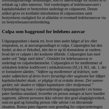
forretningsmæssige beslutninger, som er nødvendige for driften af et
selskab og i alles interesse. Ved vurderingen af ledelsesansvaret i
kapitalselskaber er bestyrelsen underlagt en culpanorm. Denne
artikel giver en kortfattet introduktion til culpanormen samt
bestyrelsens mulighed for at afdække et eventuelt ledelsesansvar via
en bestyrelsesansvarsforsikring.
Culpa som baggrund for ledelsens ansvar
Udgangspunktet i dansk ret, hvor intet andet følger af lov eller
retspraksis, er, at ansvarsgrundlaget er culpa. Culpareglen har den
fordel, at den er fleksibel, idet det er op til domstolene at vurdere,
hvad der er culpøst i det konkrete tilfælde. Culpareglen kan med
andre ord ”følge med tiden”. Området for ledelsesansvar er
underlagt en culpabedømmelse. Culpareglen er for medlemmer af
selskabets ledelse kodificeret i selskabslovens (SL) § 361, stk. 1, der
er formuleret således:
”Stiftere og medlemmer af ledelsen, som
under udførelsen af deres hverv forsætligt eller uagtsomt har tilføjet
kapitalselskabet skade, er pligtige til at erstatte denne. Det samme
gælder, når skaden er tilføjet kapitalejere eller tredjemand.”
Oprindeligt tog man i culpavurderingen udgangspunkt i en bonus
pater familias-standard, hvorefter en person antages at have handlet
uagtsomt, såfremt personen ikke udviser den grad afagtpågivenhed,
som en god og fornuftig person ville udvise i en tilsvarende
situation. Bonus pater-figuren som grundlag for culpavurderingen