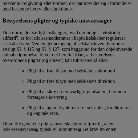
relevante lovgivning eller normer, der har udviklet sig i forbindelse
med bestemte hverv eller funktioner.
Bestyrelsens pligter og typiske ansvarssager
Den norm, der særligt fastlægger, hvad der udgør ”retsstridig
adfærd”, er for ledelsesmedlemmer i kapitalselskaber reguleret i
selskabsloven. Ved en gennemgang af selskabsloven, herunder
særligt SL § 115 og SL § 127, som baggrund for den objektiverede
culpabedømmelse, bliver det herefter klart, at bestyrelsens
overordnede pligter (og ansvar) kan rubriceres således:
Pligt til at føre tilsyn med selskabets økonomi
Pligt til at føre tilsyn med selskabets direktion
Pligt til at sikre en forsvarlig organisation, herunder
foretagerisikostyring
Pligt til at agere loyalt over for selskabet, kreditorerne
og kapitalejerne.
Disse fire generelle pligt-/ansvarskategorier fører til, at en
ledelsesansvarssag typisk vil udmøntesig i et krav fra enten: