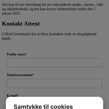
Det kan få stor betydning for en virksomheds skatte-, moms-, told-
og afgiftsforhold, og det kan kræve forberedelser inden den 1.
januar 2021.
Kontakt Attent
Udfyld formularen for at blive kontaktet vedr. et uforpligtende
møde.
Fulde navn
*
Telefonnummer
*
E-mail
*
Samtykke til cookies