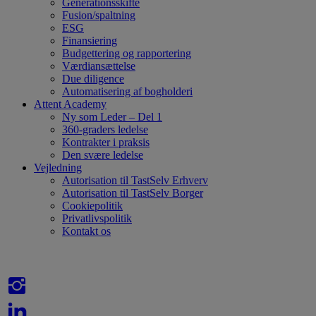
Generationsskifte
Fusion/spaltning
ESG
Finansiering
Budgettering og rapportering
Værdiansættelse
Due diligence
Automatisering af bogholderi
Attent Academy
Ny som Leder – Del 1
360-graders ledelse
Kontrakter i praksis
Den svære ledelse
Vejledning
Autorisation til TastSelv Erhverv
Autorisation til TastSelv Borger
Cookiepolitik
Privatlivspolitik
Kontakt os