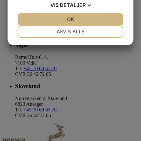
VIS
DETALJER
JA
NEJ
OK
JA
NEJ
NØDVENDIGE
PRÆFERENCER
AFVIS ALLE
JA
NEJ
JA
NEJ
Vejle
MARKETING
STATISTIK
Roms Hule 8, 4.
7100 Vejle
Tlf.
+45 70 60 65 70
CVR 36 42 72 05
Skovlund
Nørremarken 2, Skovlund
6823 Ansager
Tlf.
+45 70 60 65 70
CVR 36 42 72 05