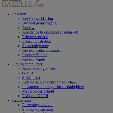
Revision
Revisionserklæring
Udvidet gennemgang
Review
Assistance til opstilling af regnskab
Erhvervsservice
Lønadministration
Skatterådgivning
Revisor Trekantområdet
Revisor Billund
Revisor Varde
Jura og compliance
Kontrakter og aftaler
GDPR
Selskabsret
Køb og salg af virksomhed (M&A)
Incitamentsordninger for medarbejdere
Medarbejderforhold
FAQ om GDPR
Rådgivning
Forretningsudvikling
Strategi og sparring