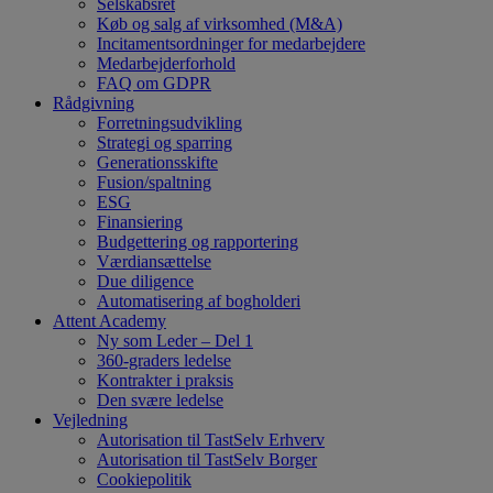
Selskabsret
Køb og salg af virksomhed (M&A)
Incitamentsordninger for medarbejdere
Medarbejderforhold
FAQ om GDPR
Rådgivning
Forretningsudvikling
Strategi og sparring
Generationsskifte
Fusion/spaltning
ESG
Finansiering
Budgettering og rapportering
Værdiansættelse
Due diligence
Automatisering af bogholderi
Attent Academy
Ny som Leder – Del 1
360-graders ledelse
Kontrakter i praksis
Den svære ledelse
Vejledning
Autorisation til TastSelv Erhverv
Autorisation til TastSelv Borger
Cookiepolitik