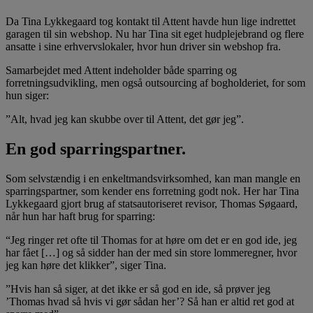
Da Tina Lykkegaard tog kontakt til Attent havde hun lige indrettet
garagen til sin webshop. Nu har Tina sit eget hudplejebrand og flere
ansatte i sine erhvervslokaler, hvor hun driver sin webshop fra.
Samarbejdet med Attent indeholder både sparring og
forretningsudvikling, men også outsourcing af bogholderiet, for som
hun siger:
”Alt, hvad jeg kan skubbe over til Attent, det gør jeg”.
En god sparringspartner.
Som selvstændig i en enkeltmandsvirksomhed, kan man mangle en
sparringspartner, som kender ens forretning godt nok. Her har Tina
Lykkegaard gjort brug af statsautoriseret revisor, Thomas Søgaard,
når hun har haft brug for sparring:
“Jeg ringer ret ofte til Thomas for at høre om det er en god ide, jeg
har fået […] og så sidder han der med sin store lommeregner, hvor
jeg kan høre det klikker”, siger Tina.
”Hvis han så siger, at det ikke er så god en ide, så prøver jeg
’Thomas hvad så hvis vi gør sådan her’? Så han er altid ret god at