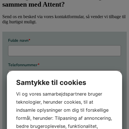
sammen med Attent?
Send os en besked via vores kontaktformular, så vender vi tilbage til
dig hurtigst muligt.
Fulde navn
*
Telefonnummer
*
Samtykke til cookies
E-mail
*
Vi og vores samarbejdspartnere bruger
teknologier, herunder cookies, til at
indsamle oplysninger om dig til forskellige
Virksomhed
*
formål, herunder: Tilpasning af annoncering,
bedre brugeroplevelse, funktionalitet,