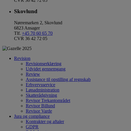
CVR 36 42 72 05
Skovlund
Nørremarken 2, Skovlund
6823 Ansager
Tlf.
+45 70 60 65 70
CVR 36 42 72 05
Revision
Revisionserklæring
Udvidet gennemgang
Review
Assistance til opstilling af regnskab
Erhvervsservice
Lønadministration
Skatterådgivning
Revisor Trekantområdet
Revisor Billund
Revisor Varde
Jura og compliance
Kontrakter og aftaler
GDPR