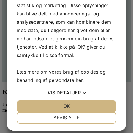
statistik og marketing. Disse oplysninger
Besked
kan blive delt med annoncerings- og
analysepartnere, som kan kombinere dem
med data, du tidligere har givet dem eller
de har indsamlet gennem din brug af deres
tjenester. Ved at klikke på 'OK' giver du
samtykke til disse formål.
Send
Læs mere om vores brug af cookies og
behandling af persondata
her
.
Kontakt Attent
VIS
DETALJER
Udfyld formularen for at blive kontaktet vedr. et uforpligtende
JA
NEJ
OK
JA
NEJ
møde.
NØDVENDIGE
PRÆFERENCER
AFVIS ALLE
JA
NEJ
JA
NEJ
Fulde navn
*