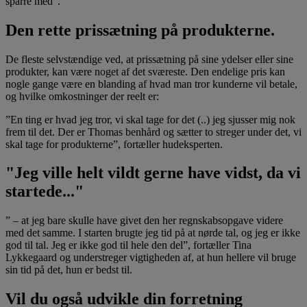
sparre med”.
Den rette prissætning på produkterne.
De fleste selvstændige ved, at prissætning på sine ydelser eller sine
produkter, kan være noget af det sværeste. Den endelige pris kan
nogle gange være en blanding af hvad man tror kunderne vil betale,
og hvilke omkostninger der reelt er:
”En ting er hvad jeg tror, vi skal tage for det (..) jeg sjusser mig nok
frem til det. Der er Thomas benhård og sætter to streger under det, vi
skal tage for produkterne”, fortæller hudeksperten.
"Jeg ville helt vildt gerne have vidst, da vi
startede..."
” – at jeg bare skulle have givet den her regnskabsopgave videre
med det samme. I starten brugte jeg tid på at nørde tal, og jeg er ikke
god til tal. Jeg er ikke god til hele den del”, fortæller Tina
Lykkegaard og understreger vigtigheden af, at hun hellere vil bruge
sin tid på det, hun er bedst til.
Vil du også udvikle din forretning