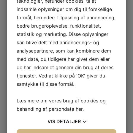
teknologier, herunder cookies, til at
blevet et nationalt problem, men kunne have
indsamle oplysninger om dig til forskellige
været begrænset til at være lokalt. Kun 7-
formål, herunder: Tilpasning af annoncering,
Eleven ved det, men det kunne måske have
bedre brugeroplevelse, funktionalitet,
været muligt at begrænse spredningen af
statistik og marketing. Disse oplysninger
problemet med det rette set-up.
kan blive delt med annoncerings- og
analysepartnere, som kan kombinere dem
GDPR-regler og anden regulering
med data, du tidligere har givet dem eller
de har indsamlet gennem din brug af deres
De nugældende GDPR-regler blev indført i
tjenester. Ved at klikke på 'OK' giver du
2018, og siden da er der kommet en del
direktiver og forordninger, der skal højne IT-
samtykke til disse formål.
sikkerheden dels generelt, dels i specifikke
brancher eller markeder. I skrivende stund er
Læs mere om vores brug af cookies og
der 11 forordninger på vej, som vil være
behandling af persondata
her
.
relevante for f.eks. forsyningskritiske
VIS
DETALJER
virksomheder (NIS2), IT-virksomheder, der
arbejder med softwareløsninger, kunstig