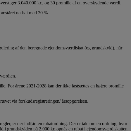
verstiger 3.040.000 kr., og 30 promille af en overskydende værdi.
komståret nedsat med 20 %.
rregulering af den beregnede ejendomsværdiskat (og grundskyld), når
dværdien.
le. For årene 2021-2028 kan der ikke fastsættes en højere promille
ævet via forskudsregistreringen/ årsopgørelsen.
egler, er der indført en rabatordning. Der er tale om en ordning, hvor
ld i grundskylden på 2.000 kr. opnås en rabat i ejendomsværdiskatten