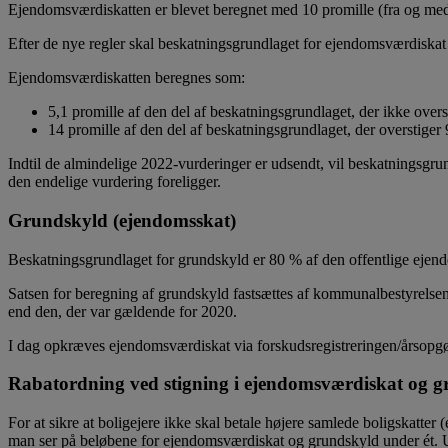
Ejendomsværdiskatten er blevet beregnet med 10 promille (fra og med 
Efter de nye regler skal beskatningsgrundlaget for ejendomsværdiska
Ejendomsværdiskatten beregnes som:
5,1 promille af den del af beskatningsgrundlaget, der ikke overs
14 promille af den del af beskatningsgrundlaget, der overstiger 
Indtil de almindelige 2022-vurderinger er udsendt, vil beskatningsgrun
den endelige vurdering foreligger.
Grundskyld (ejendomsskat)
Beskatningsgrundlaget for grundskyld er 80 % af den offentlige ejend
Satsen for beregning af grundskyld fastsættes af kommunalbestyrelse
end den, der var gældende for 2020.
I dag opkræves ejendomsværdiskat via forskudsregistreringen/årsopgør
Rabatordning ved stigning i ejendomsværdiskat og 
For at sikre at boligejere ikke skal betale højere samlede boligskatte
man ser på beløbene for ejendomsværdiskat og grundskyld under ét. U