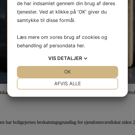
de har indsamlet gennem din brug af deres
tjenester. Ved at klikke på 'OK' giver du
samtykke til disse formål.
Læs mere om vores brug af cookies og
behandling af persondata
her
.
VIS
DETALJER
JA
NEJ
OK
JA
NEJ
NØDVENDIGE
PRÆFERENCER
AFVIS ALLE
skat og grundskyld for familiens parcelhus, ejerlejlighed og sommerbol
JA
NEJ
JA
NEJ
MARKETING
STATISTIK
ten har boligejernes beskatningsgrundlag for ejendomsværdiskat siden 