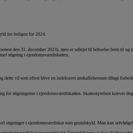
kyld for boligen for 2024.
senest den 31. december 2023), men er udlejet til beboelse frem til og me
tuel stigning i ejendomsværdiskatten.
 dette vil som oftest blive en indekseret anskaffelsessum tillagt forbedr
ng for stigningerne i ejendomsværdiskatten. Skattestyrelsen kræver dog e
vel stigninger i ejendomsværdiskat som grundskyld. Man kan selvfølgelig
 i ejendomsværdiskat og grundskyld. Det indebærer, at der vil blive ydet 