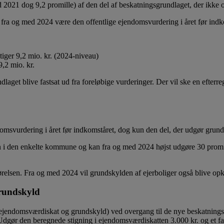
2021 dog 9,2 promille) af den del af beskatningsgrundlaget, der ikke o
t fra og med 2024 være den offentlige ejendomsvurdering i året før ind
tiger 9,2 mio. kr. (2024-niveau)
9,2 mio. kr.
dlaget blive fastsat ud fra foreløbige vurderinger. Der vil ske en efte
omsvurdering i året før indkomståret, dog kun den del, der udgør grun
n i den enkelte kommune og kan fra og med 2024 højst udgøre 30 promil
elsen. Fra og med 2024 vil grundskylden af ejerboliger også blive opkr
grundskyld
r (ejendomsværdiskat og grundskyld) ved overgang til de nye beskatningsr
dgør den beregnede stigning i ejendomsværdiskatten 3.000 kr. og et fa