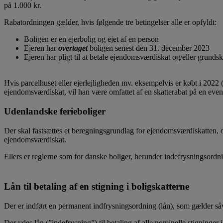
på 1.000 kr.
Rabatordningen gælder, hvis følgende tre betingelser alle er opfyldt:
Boligen er en ejerbolig og ejet af en person
Ejeren har
overtaget
boligen senest den 31. december 2023
Ejeren har pligt til at betale ejendomsværdiskat og/eller grunds
Hvis parcelhuset eller ejerlejligheden mv. eksempelvis er købt i 2022 (
ejendomsværdiskat, vil han være omfattet af en skatterabat på en even
Udenlandske ferieboliger
Der skal fastsættes et beregningsgrundlag for ejendomsværdiskatten, og
ejendomsværdiskat.
Ellers er reglerne som for danske boliger, herunder indefrysningsordni
Lån til betaling af en stigning i boligskatterne
Der er indført en permanent indfrysningsordning (lån), som gælder så
Der ydes lån (”indefrysning”) til betaling af alle nominelle stigninger