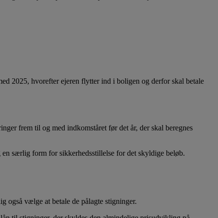
d 2025, hvorefter ejeren flytter ind i boligen og derfor skal betale
inger frem til og med indkomståret før det år, der skal beregnes
n særlig form for sikkerhedsstillelse for det skyldige beløb.
 også vælge at betale de pålagte stigninger.
lån til stigninger, der skyldes den almindelige prisudvikling på