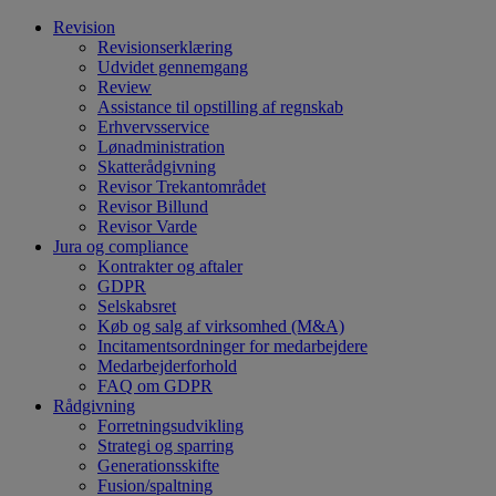
Revision
Revisionserklæring
Udvidet gennemgang
Review
Assistance til opstilling af regnskab
Erhvervsservice
Lønadministration
Skatterådgivning
Revisor Trekantområdet
Revisor Billund
Revisor Varde
Jura og compliance
Kontrakter og aftaler
GDPR
Selskabsret
Køb og salg af virksomhed (M&A)
Incitamentsordninger for medarbejdere
Medarbejderforhold
FAQ om GDPR
Rådgivning
Forretningsudvikling
Strategi og sparring
Generationsskifte
Fusion/spaltning