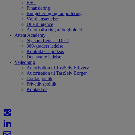
ESG
Finansiering
Budgettering og rapportering
Værdiansættelse
Due diligence
Automatisering af bogholderi
Attent Academy
Ny som Leder – Del 1
360-graders ledelse
Kontrakter i praksis
Den svære ledelse
Vejledning
Autorisation til TastSelv Erhverv
Autorisation til TastSelv Borger
Cookiepolitik
Privatlivspolitik
Kontakt os