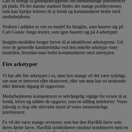
Lad os hurtigt få grundprincipperne om menneskelige præferencer
på plads. På det danske marked findes der mange profilsystemer,
som kan hjælpe lederen til at forstå og kommunikere bedre med
medarbejderne.
Nederst i artiklen er vist en model fra Insights, som baserer sig på
Carl Gustav Jungs teorier, som igen baserer sig på 4 arketyper.
Insights-modellen bruger farver til at identificere arketyperne. Ud
over de generelle karakteristika ved den enkelte arketype viser
modellen, hvordan man bedst kommunikerer med arketypen.
Fire arketyper
Vi har alle fire arketyper i os, men hos mange vil det være tydeligt,
om man er introvert eller ekstrovert, eller om man har en tænkende
eller følende tilgang til opgaverne.
Medarbejderens kompetencer er selvfølgelig vigtige for evnen til at
forstå, trives og udføre de opgaver, som en stilling indebærer. Vores
jobvalg er dog ofte ubevidst styret af vores menneskelige
præferencer.
Fx vil der være mange revisorer, som har den HavBlå farve som
deres første farve. HavBlå symboliserer struktur kombineret med en