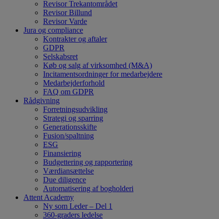
Revisor Trekantområdet
Revisor Billund
Revisor Varde
Jura og compliance
Kontrakter og aftaler
GDPR
Selskabsret
Køb og salg af virksomhed (M&A)
Incitamentsordninger for medarbejdere
Medarbejderforhold
FAQ om GDPR
Rådgivning
Forretningsudvikling
Strategi og sparring
Generationsskifte
Fusion/spaltning
ESG
Finansiering
Budgettering og rapportering
Værdiansættelse
Due diligence
Automatisering af bogholderi
Attent Academy
Ny som Leder – Del 1
360-graders ledelse