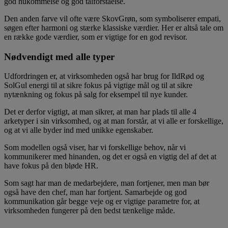
god hukommelse og god talforståelse.
Den anden farve vil ofte være SkovGrøn, som symboliserer empati,
søgen efter harmoni og stærke klassiske værdier. Her er altså tale om
en række gode værdier, som er vigtige for en god revisor.
Nødvendigt med alle typer
Udfordringen er, at virksomheden også har brug for IldRød og
SolGul energi til at sikre fokus på vigtige mål og til at sikre
nytænkning og fokus på salg for eksempel til nye kunder.
Det er derfor vigtigt, at man sikrer, at man har plads til alle 4
arketyper i sin virksomhed, og at man forstår, at vi alle er forskellige,
og at vi alle byder ind med unikke egenskaber.
Som modellen også viser, har vi forskellige behov, når vi
kommunikerer med hinanden, og det er også en vigtig del af det at
have fokus på den bløde HR.
Som sagt har man de medarbejdere, man fortjener, men man bør
også have den chef, man har fortjent. Samarbejde og god
kommunikation går begge veje og er vigtige parametre for, at
virksomheden fungerer på den bedst tænkelige måde.