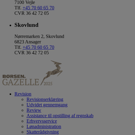
7100 Vejle
Tlf.
+45 70 60 65 70
CVR 36 42 72 05
Skovlund
Nørremarken 2, Skovlund
6823 Ansager
Tlf.
+45 70 60 65 70
CVR 36 42 72 05
Revision
Revisionserklæring
Udvidet gennemgang
Review
Assistance til opstilling af regnskab
Erhvervsservice
Lønadministration
Skatterådgivning