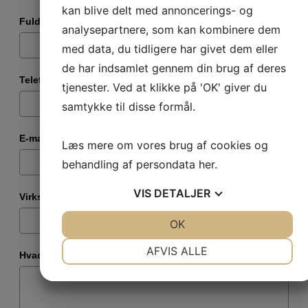
kan blive delt med annoncerings- og
Fulde navn
*
analysepartnere, som kan kombinere dem
med data, du tidligere har givet dem eller
de har indsamlet gennem din brug af deres
Telefonnummer
*
tjenester. Ved at klikke på 'OK' giver du
samtykke til disse formål.
E-mail
*
Læs mere om vores brug af cookies og
behandling af persondata
her
.
VIS
DETALJER
Virksomhed
*
JA
NEJ
OK
JA
NEJ
NØDVENDIGE
PRÆFERENCER
AFVIS ALLE
Hvad drejer din henvendelse sig om?
*
JA
NEJ
JA
NEJ
MARKETING
STATISTIK