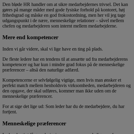
Den bløde HR handler om at sikre medarbejdernes trivsel. Det kan
gøres på mange måder med gode fysiske forhold på kontoret, høj
frihedsgrad og måske en god frokostordning, men her vil jeg tage
udgangspunkt i de nære, menneskelige relationer – såvel mellem
chefen og medarbejderen som internt mellem medarbejderne.
Mere end kompetencer
Inden vi går videre, skal vi lige have en ting på plads.
De fleste ledere har en tendens til at ansætte ud fra medarbejderens
kompetencer og har kun i mindre grad fokus på de menneskelige
præferencer – altså den naturlige adfærd.
Kompetencerne er selvfølgelig vigtige, men hvis man ønsker et
perfekt match mellem henholdsvis virksomheden, medarbejderen og
den opgave, der skal udføres, kommer man ikke uden om de
menneskelige præferencer.
For at sige det lige ud: Som leder har du de medarbejdere, du har
fortjent.
Menneskelige præferencer