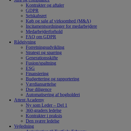
Kontrakter og aftaler
GDPR
Selskabsret
Køb og salg af virksomhed (M&A)
Incitamentsordninger for medarbejdere
Medarbejderforhold
FAQ om GDPR
Rådgivning
Forretningsudvikling
Strategi og sparring
Generationsskifte
Fusion/spaltning
ESG
Finansiering
Budgettering og rapportering
Værdiansættelse
Due diligence
Automatisering af bogholderi
Attent Academy
Ny som Leder – Del 1
360-graders ledelse
Kontrakter i praksis
Den svære ledelse
Vejledning