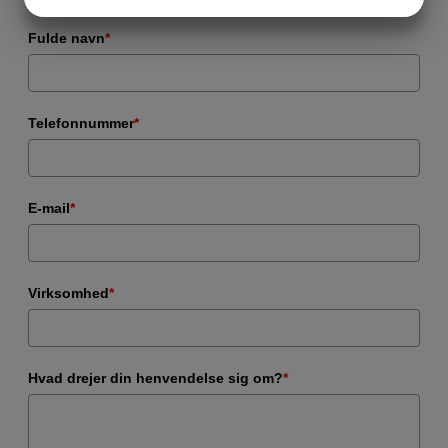
JA
NEJ
JA
NEJ
MARKETING
STATISTIK
Fulde navn
*
Telefonnummer
*
E-mail
*
Virksomhed
*
Hvad drejer din henvendelse sig om?
*