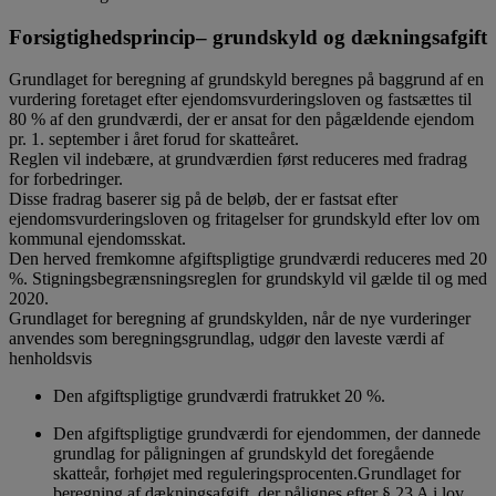
Forsigtighedsprincip– grundskyld og dækningsafgift
Grundlaget for beregning af grundskyld beregnes på baggrund af en
vurdering foretaget efter ejendomsvurderingsloven og fastsættes til
80 % af den grundværdi, der er ansat for den pågældende ejendom
pr. 1. september i året forud for skatteåret.
Reglen vil indebære, at grundværdien først reduceres med fradrag
for forbedringer.
Disse fradrag baserer sig på de beløb, der er fastsat efter
ejendomsvurderingsloven og fritagelser for grundskyld efter lov om
kommunal ejendomsskat.
Den herved fremkomne afgiftspligtige grundværdi reduceres med 20
%. Stigningsbegrænsningsreglen for grundskyld vil gælde til og med
2020.
Grundlaget for beregning af grundskylden, når de nye vurderinger
anvendes som beregningsgrundlag, udgør den laveste værdi af
henholdsvis
Den afgiftspligtige grundværdi fratrukket 20 %.
Den afgiftspligtige grundværdi for ejendommen, der dannede
grundlag for påligningen af grundskyld det foregående
skatteår, forhøjet med reguleringsprocenten.Grundlaget for
beregning af dækningsafgift, der pålignes efter § 23 A i lov