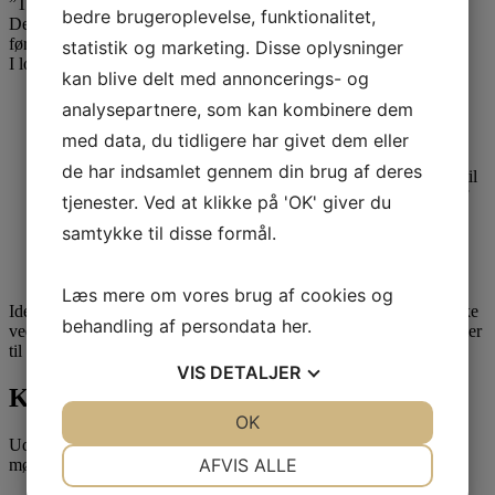
”Tryghed om boligbeskatningen”.
bedre brugeroplevelse, funktionalitet,
Den kommende lov, der skal have virkning fra 2021, fremsættes
først som forslag i kommende folketingssamlinger.
statistik og marketing. Disse oplysninger
I lovforslaget vil der formentlig være følgende:
kan blive delt med annoncerings- og
nye satser for ejendomsværdiskat og grundskyld,
analysepartnere, som kan kombinere dem
med data, du tidligere har givet dem eller
indførelse af en rabatordning for ejerboliger,
de har indsamlet gennem din brug af deres
en permanent indefrysningsordning, hvorefter der ydes lån til
betaling af stigninger i grundskyld og ejendomsværdiskat af
tjenester. Ved at klikke på 'OK' giver du
ejerboliger,
samtykke til disse formål.
en moderniseret stigningsbegrænsningsordning for øvrige
ejendomme.
Læs mere om vores brug af cookies og
Idet lovforslaget endnu ikke er fremsat og derfor i sagens natur ikke
behandling af persondata
her
.
vedtaget, er det usikkert, hvordan den endelige udformning kommer
til at se ud.
VIS
DETALJER
Kontakt Attent
JA
NEJ
OK
JA
NEJ
Udfyld formularen for at blive kontaktet vedr. et uforpligtende
NØDVENDIGE
PRÆFERENCER
AFVIS ALLE
møde.