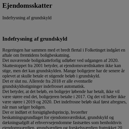
Ejendomsskatter
Indefrysning af grundskyld
Indefrysning af grundskyld
Regeringen har sammen med et bredt flertal i Folketinget indgået en
aftale om fremtidens boligbeskatning.
Det nuværende boligskatteforlig udløber ved udgangen af 2020.
Skattestoppet fra 2001 betyder, at ejendomsværdiskatten ikke kan
stige, men det kan grundskylden. Mange boligejere har de senere år
oplevet at skulle betale et stigende beløb i grundskyld.
Det er slut nu. Allerede fra 2018 er alle eventuelle
grundskyldsstigninger indefrosset automatisk.
Det betyder, at det beløb, en boligejer løbende har betalt, ikke vil
være større end det, boligejeren betalte i 2017. Og det vil heller ikke
være større i 2019 og 2020. Det indefrosne beløb skal først afregnes,
når man sælger boligen.
Der er indført et forsigtighedsprincip, hvorefter
beskatningsgrundlaget for ejendomsværdiskat, grundskyld og
dækningsafgift af erhvervsejendomme fastsættes som henholdsvis
ejendomsværdien, grundværdien og forskelsværdien fratrukket 20