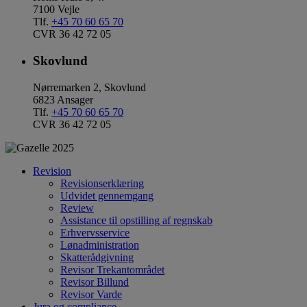
7100 Vejle
Tlf.
+45 70 60 65 70
CVR 36 42 72 05
Skovlund
Nørremarken 2, Skovlund
6823 Ansager
Tlf.
+45 70 60 65 70
CVR 36 42 72 05
Revision
Revisionserklæring
Udvidet gennemgang
Review
Assistance til opstilling af regnskab
Erhvervsservice
Lønadministration
Skatterådgivning
Revisor Trekantområdet
Revisor Billund
Revisor Varde
Jura og compliance