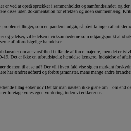
er er ved at opstå sprækker i sammenholdet og samfundssindet, og der er
kretere disse uden dokumentation for effekten og uden sammenhæng. Kriti
de problemstillinger, som en pandemi udgør, så påvirkningen af artiklerne
r og ydelser, vil ledelsen i virksomhederne som udgangspunkt altid si
nserne af uforudsigelige hændelser.
ralklausuler om ansvarsfrihed i tilfælde af force majeure, men det er t
. Det er ikke en uforudsigelig hændelse længere. Indgåelse af aftaler o
 de mon til at se ud? Der vil i hvert fald vise sig en markant forskyd
ugere har ændret adfærd og forbrugsmønster, mens mange andre brancher 
rende tiltag ebber ud? Det tør man næsten ikke gisne om – om end det e
orer foretage vores egen vurdering, inden vi erklærer os.