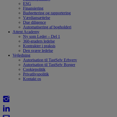
ESG
Finansiering
Budgettering og rapportering
Værdiansættelse
Due diligence
Automatisering af bogholderi
Attent Academy
Ny som Leder – Del 1
360-graders ledelse
Kontrakter i praksis
Den svære ledelse
Vejledning
Autorisation til TastSelv Erhverv
Autorisation til TastSelv Borger
Cookiepolitik
Privatlivspolitik
Kontakt os