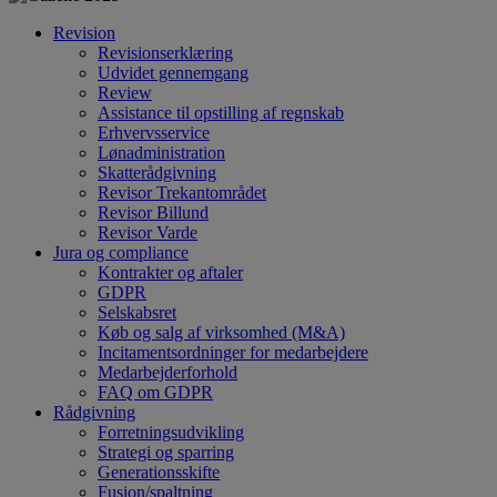
Revision
Revisionserklæring
Udvidet gennemgang
Review
Assistance til opstilling af regnskab
Erhvervsservice
Lønadministration
Skatterådgivning
Revisor Trekantområdet
Revisor Billund
Revisor Varde
Jura og compliance
Kontrakter og aftaler
GDPR
Selskabsret
Køb og salg af virksomhed (M&A)
Incitamentsordninger for medarbejdere
Medarbejderforhold
FAQ om GDPR
Rådgivning
Forretningsudvikling
Strategi og sparring
Generationsskifte
Fusion/spaltning