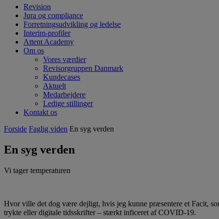
Revision
Jura og compliance
Forretningsudvikling og ledelse
Interim-profiler
Attent Academy
Om os
Vores værdier
Revisorgruppen Danmark
Kundecases
Aktuelt
Medarbejdere
Ledige stillinger
Kontakt os
Forside
Faglig viden
En syg verden
En syg verden
Vi tager temperaturen
Hvor ville det dog være dejligt, hvis jeg kunne præsentere et Facit, s
trykte eller digitale tidsskrifter – stærkt inficeret af COVID-19.