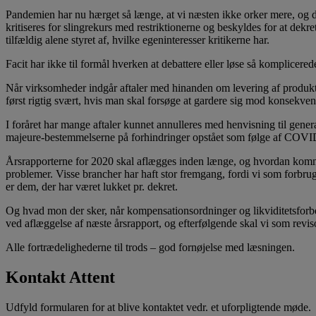
Pandemien har nu hærget så længe, at vi næsten ikke orker mere, og d
kritiseres for slingrekurs med restriktionerne og beskyldes for at de
tilfældig alene styret af, hvilke egeninteresser kritikerne har.
Facit har ikke til formål hverken at debattere eller løse så komplicere
Når virksomheder indgår aftaler med hinanden om levering af produkte
først rigtig svært, hvis man skal forsøge at gardere sig mod konsekve
I foråret har mange aftaler kunnet annulleres med henvisning til gene
majeure-bestemmelserne på forhindringer opstået som følge af COVID-19
Årsrapporterne for 2020 skal aflægges inden længe, og hvordan kommer
problemer. Visse brancher har haft stor fremgang, fordi vi som forbr
er dem, der har været lukket pr. dekret.
Og hvad mon der sker, når kompensationsordninger og likviditetsforbed
ved aflæggelse af næste årsrapport, og efterfølgende skal vi som revis
Alle fortrædelighederne til trods – god fornøjelse med læsningen.
Kontakt Attent
Udfyld formularen for at blive kontaktet vedr. et uforpligtende møde.