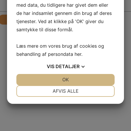
med data, du tidligere har givet dem eller
de har indsamlet gennem din brug af deres
Send
tjenester. Ved at klikke på 'OK' giver du
samtykke til disse formål.
Læs mere om vores brug af cookies og
behandling af persondata
her
.
VIS
DETALJER
JA
NEJ
OK
JA
NEJ
NØDVENDIGE
PRÆFERENCER
AFVIS ALLE
JA
NEJ
JA
NEJ
MARKETING
STATISTIK