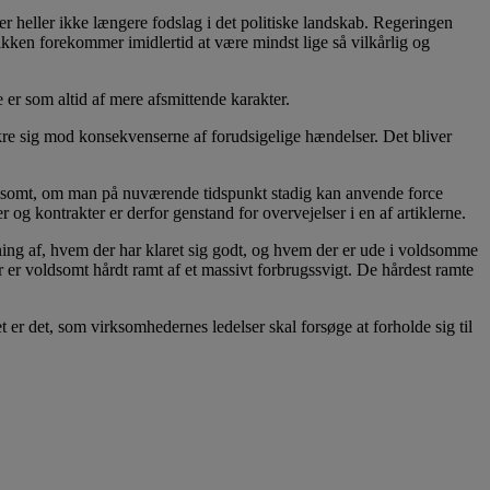
 heller ikke længere fodslag i det politiske landskab. Regeringen
kken forekommer imidlertid at være mindst lige så vilkårlig og
 er som altid af mere afsmittende karakter.
kre sig mod konsekvenserne af forudsigelige hændelser. Det bliver
vivlsomt, om man på nuværende tidspunkt stadig kan anvende force
g kontrakter er derfor genstand for overvejelser i en af artiklerne.
ning af, hvem der har klaret sig godt, og hvem der er ude i voldsomme
er voldsomt hårdt ramt af et massivt forbrugssvigt. De hårdest ramte
r det, som virksomhedernes ledelser skal forsøge at forholde sig til