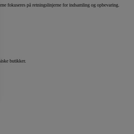
rne fokuseres på retningslinjerne for indsamling og opbevaring.
siske butikker.