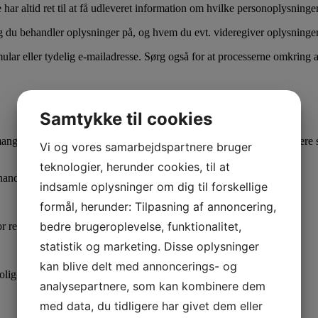
de har altid ret til at få udleveret information om hvilke personoplysni
ag du behandler oplysninger på, og hvem du evt. videregiver oplysningern
ular eller tydelig e-mailadresse. Sørg også for at processerne omkring
Samtykke til cookies
mange personoplysninger om både nuværende og forhenværende lejere samt
Vi og vores samarbejdspartnere bruger
teknologier, herunder cookies, til at
ehandlingsaktiviteter
indsamle oplysninger om dig til forskellige
formål, herunder: Tilpasning af annoncering,
bedre brugeroplevelse, funktionalitet,
registreredes ret til indsigt og sletning
statistik og marketing. Disse oplysninger
kan blive delt med annoncerings- og
lig-, andels- og ejerforeninger.
analysepartnere, som kan kombinere dem
med data, du tidligere har givet dem eller