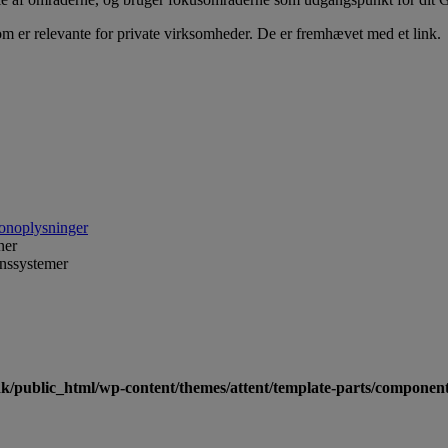
som er relevante for private virksomheder. De er fremhævet med et link.
sonoplysninger
ner
onssystemer
dk/public_html/wp-content/themes/attent/template-parts/compone