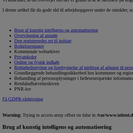
I denne artikel får du gode råd til arbejdsopgaver under de områder, 
Brug af kunstig intelligens og automatisering
Overvågning af ansatte
Den registreredes ret til indsigt
Boligforeninger
Kommunale webarkiver
Privatskoler
Online og fysisk indkøb
Rettighedsstyring og forebyggelse af misbrug af adgang til per
Grundlæggende behandlingssikkerhed hos kommuner og regio
Behandling af personoplysninger i fælleseuropæiske informati
Retshåndhævelsesloven
PNR-lov
Få GDPR-rådgivning
Warning
: Trying to access array offset on false in
/var/www/attent.
Brug af kunstig intelligens og automatisering