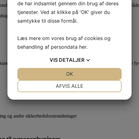
de har indsamlet gennem din brug af deres
sondata samt indsigts- og sletningsanmodninger. Her skal arbejdsområde
tjenester. Ved at klikke på 'OK' giver du
ndsigts- og sletningsanmodninger.
samtykke til disse formål.
Læs mere om vores brug af cookies og
behandling af persondata
her
.
VIS
DETALJER
nder bestiller og betaler online eller bruger scan-og-betal apps i de fy
JA
NEJ
OK
JA
NEJ
NØDVENDIGE
PRÆFERENCER
AFVIS ALLE
JA
NEJ
JA
NEJ
MARKETING
STATISTIK
ing og andre sikkerhedsforanstaltninger
ng til personoplysninger