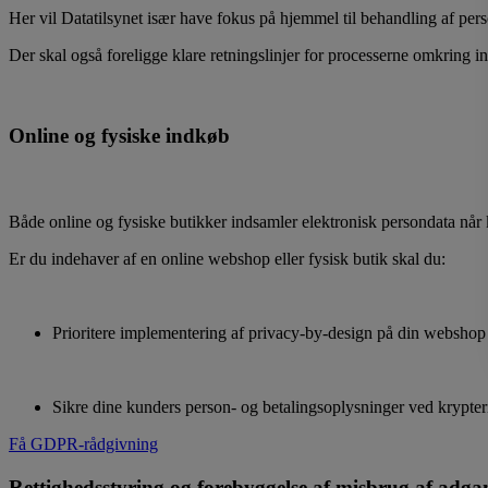
Her vil Datatilsynet især have fokus på hjemmel til behandling af per
Der skal også foreligge klare retningslinjer for processerne omkring i
Online og fysiske indkøb
Både online og fysiske butikker indsamler elektronisk persondata når ku
Er du indehaver af en online webshop eller fysisk butik skal du:
Prioritere implementering af privacy-by-design på din webshop
Sikre dine kunders person- og betalingsoplysninger ved krypter
Få GDPR-rådgivning
Rettighedsstyring og forebyggelse af misbrug af adga