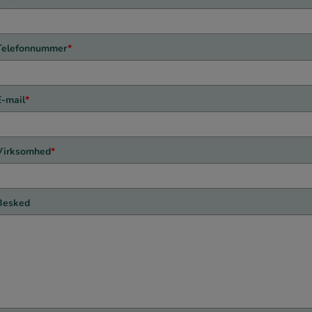
Telefonnummer
*
E-mail
*
Virksomhed
*
Besked