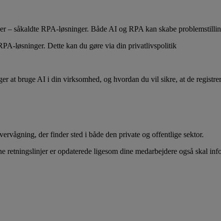
ger – såkaldte RPA-løsninger. Både AI og RPA kan skabe problemstillin
 RPA-løsninger. Dette kan du gøre via din privatlivspolitik
lger at bruge AI i din virksomhed, og hvordan du vil sikre, at de registr
rvågning, der finder sted i både den private og offentlige sektor.
dine retningslinjer er opdaterede ligesom dine medarbejdere også skal i