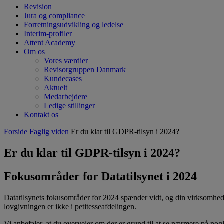
Revision
Jura og compliance
Forretningsudvikling og ledelse
Interim-profiler
Attent Academy
Om os
Vores værdier
Revisorgruppen Danmark
Kundecases
Aktuelt
Medarbejdere
Ledige stillinger
Kontakt os
Forside
Faglig viden
Er du klar til GDPR-tilsyn i 2024?
Er du klar til GDPR-tilsyn i 2024?
Fokusområder for Datatilsynet i 2024
Datatilsynets fokusområder for 2024 spænder vidt, og din virksomhed 
lovgivningen er ikke i petitesseafdelingen.
Vi anbefaler, at du overvejer om der er grund til at se nærmere på n