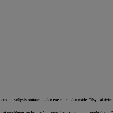
er sandsynligvis omfattet på den ene eller anden måde. Tilsynsaktivite
ogle af områderne, og bruger fokusområderne som udgangspunkt for dit 