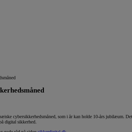
edsmåned
ikkerhedsmåned
iske cybersikkerhedsmåned, som i år kan holde 10-års jubilæum. Det er 
 digital sikkerhed.
 og gode råd på siden
sikkerdigital.dk