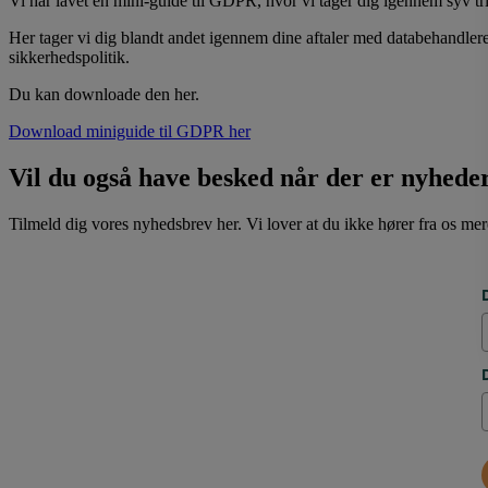
Vi har lavet en mini-guide til GDPR, hvor vi tager dig igennem syv t
Her tager vi dig blandt andet igennem dine aftaler med databehandlere, 
sikkerhedspolitik.
Du kan downloade den her.
Download miniguide til GDPR her
Vil du også have besked når der er nyhede
Tilmeld dig vores nyhedsbrev her. Vi lover at du ikke hører fra os me