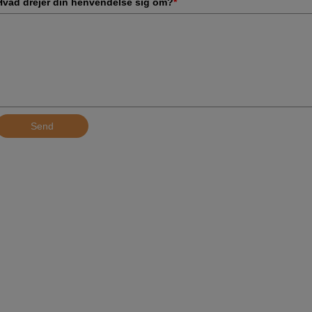
Hvad drejer din henvendelse sig om?
*
Send