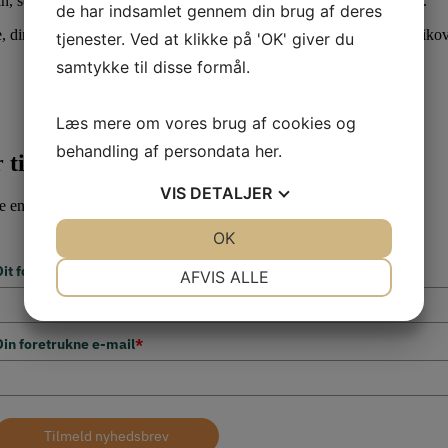
rin, som gerne skulle få dig tættere på en sikker hverdag med GDPR.
de har indsamlet gennem din brug af deres
din artikel 30-fortegnelser og giver dig redskaber til at foretage risiko
tjenester. Ved at klikke på 'OK' giver du
samtykke til disse formål.
Læs mere om vores brug af cookies og
behandling af persondata
her
.
r til din virksomhed?
VIS
DETALJER
re end hver 14. dag.
JA
NEJ
OK
JA
NEJ
NØDVENDIGE
PRÆFERENCER
Dit fornavn
*
AFVIS ALLE
JA
NEJ
JA
NEJ
MARKETING
STATISTIK
Din foretrukne e-mail
*
Tilmeld nyhedsbrev