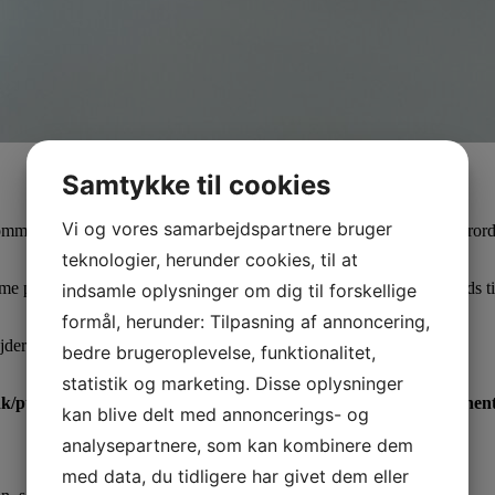
Samtykke til cookies
Vi og vores samarbejdspartnere bruger
mer vi til at have fokus på digital sikkerhed gennem persondataforord
teknologier, herunder cookies, til at
orme på LinkedIn, Facebook og Instagram, i løbet af den næste måneds ti
indsamle oplysninger om dig til forskellige
formål, herunder: Tilpasning af annoncering,
der din sikkerhedspolitik, hvis ikke du har gjort det endnu.
bedre brugeroplevelse, funktionalitet,
statistik og marketing. Disse oplysninger
dk/public_html/wp-content/themes/attent/template-parts/compone
kan blive delt med annoncerings- og
analysepartnere, som kan kombinere dem
med data, du tidligere har givet dem eller