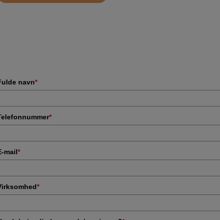
Fulde navn
*
Telefonnummer
*
E-mail
*
Virksomhed
*