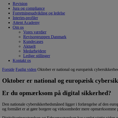
Revision
Jura og compliance
Forretningsudvikling og ledelse
Interim-profiler
Attent Academy
Om os
Vores værdier
Revisorgruppen Danmark
Kundecases
Aktuelt
Medarbejdere
Ledige stillinger
Kontakt os
Forside
Faglig viden
Oktober er national og europæisk cybersikkerh
Oktober er national og europæisk cybers
Er du opmærksom på digital sikkerhed?
Den nationale cybersikkerhedsmåned ligger i forlængelse af den europæ
og formålet er at gøre borgere og virksomheder mere opmærksomme på
Digitaliseringsstyrelsen og Erhvervsstyrelsen har samlet vigtig viden