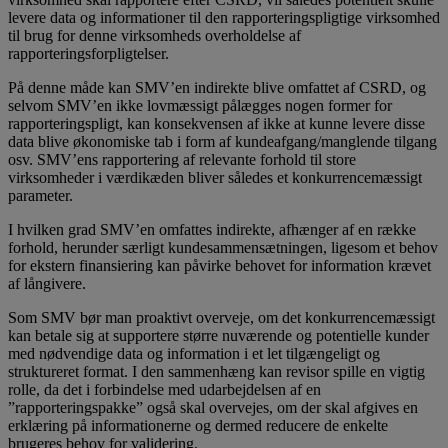
levere data og informationer til den rapporteringspligtige virksomhed
til brug for denne virksomheds overholdelse af
rapporteringsforpligtelser.
På denne måde kan SMV’en indirekte blive omfattet af CSRD, og
selvom SMV’en ikke lovmæssigt pålægges nogen former for
rapporteringspligt, kan konsekvensen af ikke at kunne levere disse
data blive økonomiske tab i form af kundeafgang/manglende tilgang
osv. SMV’ens rapportering af relevante forhold til store
virksomheder i værdikæden bliver således et konkurrencemæssigt
parameter.
I hvilken grad SMV’en omfattes indirekte, afhænger af en række
forhold, herunder særligt kundesammensætningen, ligesom et behov
for ekstern finansiering kan påvirke behovet for informa­tion krævet
af långivere.
Som SMV bør man proaktivt overveje, om det konkurrencemæssigt
kan betale sig at supportere større nuværende og potentielle kunder
med nødvendige data og information i et let tilgængeligt og
struktureret format. I den sammenhæng kan revisor spille en vigtig
rolle, da det i forbindelse med udarbejdelsen af en
”rapporteringspakke” også skal overvejes, om der skal afgives en
erklæring på informationerne og dermed reducere de enkelte
brugeres behov for validering.