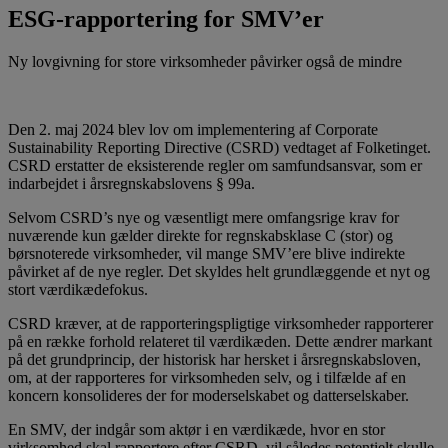
ESG-rapportering for SMV’er
Ny lovgivning for store virksomheder påvirker også de mindre
Den 2. maj 2024 blev lov om implementering af Corporate
Sustainability Reporting Directive (CSRD) vedtaget af Folketinget.
CSRD erstatter de eksisterende regler om samfundsansvar, som er
indarbejdet i årsregnskabslovens § 99a.
Selvom CSRD’s nye og væsentligt mere omfangsrige krav for
nuværende kun gælder direkte for regnskabsklase C (stor) og
børsnoterede virksomheder, vil mange SMV’ere blive indirekte
påvirket af de nye regler. Det skyldes helt grundlæggende et nyt og
stort værdikædefokus.
CSRD kræver, at de rapporteringspligtige virksomheder rapporterer
på en række forhold relateret til værdikæden. Dette ændrer markant
på det grundprincip, der historisk har hersket i årsregnskabsloven,
om, at der rapporteres for virksomheden selv, og i tilfælde af en
koncern konsolideres der for moderselskabet og datterselskaber.
En SMV, der indgår som aktør i en værdikæde, hvor en stor
virksomhed skal rapportere efter CSRD, vil således potentielt skulle