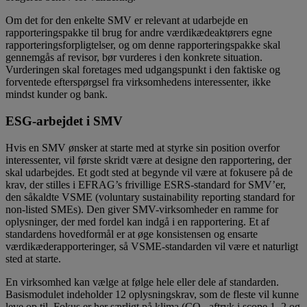
Om det for den enkelte SMV er relevant at udarbejde en
rapporteringspakke til brug for andre værdikædeaktørers egne
rapporteringsforpligtelser, og om denne rapporteringspakke skal
gennemgås af revisor, bør vurderes i den konkrete situation.
Vurderingen skal foretages med udgangspunkt i den faktiske og
forventede efterspørgsel fra virksomhedens interessenter, ikke
mindst kunder og bank.
ESG-arbejdet i SMV
Hvis en SMV ønsker at starte med at styrke sin position overfor
interessenter, vil første skridt være at designe den rapportering, der
skal udarbejdes. Et godt sted at begynde vil være at fokusere på de
krav, der stilles i EFRAG’s frivillige ESRS-standard for SMV’er,
den såkaldte VSME (voluntary sustainability reporting standard for
non-listed SMEs). Den giver SMV-virksomheder en ramme for
oplysninger, der med fordel kan indgå i en rapportering. Et af
standardens hovedformål er at øge konsistensen og ensarte
værdikæderapporteringer, så VSME-standarden vil være et naturligt
sted at starte.
En virksomhed kan vælge at følge hele eller dele af standarden.
Basismodulet indeholder 12 oplysningskrav, som de fleste vil kunne
leve op til. Fokus er her særligt på klima (CO
-aftryk i scope 1, 2 og