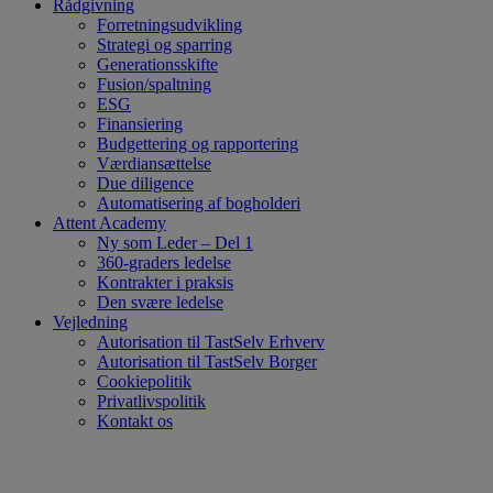
Rådgivning
Forretningsudvikling
Strategi og sparring
Generationsskifte
Fusion/spaltning
ESG
Finansiering
Budgettering og rapportering
Værdiansættelse
Due diligence
Automatisering af bogholderi
Attent Academy
Ny som Leder – Del 1
360-graders ledelse
Kontrakter i praksis
Den svære ledelse
Vejledning
Autorisation til TastSelv Erhverv
Autorisation til TastSelv Borger
Cookiepolitik
Privatlivspolitik
Kontakt os