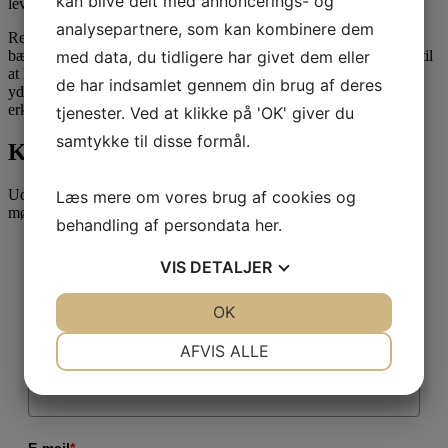
kan blive delt med annoncerings- og
leverandøroprettelsesprocessen.
analysepartnere, som kan kombinere dem
Revisor har en vigtig rolle i SMV’ers arbejde med
bæredygtighedsrapportering. Både som betroet rådgiver i forhold til
med data, du tidligere har givet dem eller
at hjælpe virksomheden på rette vej og senere ved at tilføre
de har indsamlet gennem din brug af deres
yderligere troværdighed til ESG-rapporteringen som
erklæringsafgiver.
tjenester. Ved at klikke på 'OK' giver du
samtykke til disse formål.
Kontakt Attent
Udfyld formularen for at blive kontaktet vedr. et uforpligtende
Læs mere om vores brug af cookies og
møde.
behandling af persondata
her
.
VIS
DETALJER
Fulde navn
*
JA
NEJ
OK
JA
NEJ
NØDVENDIGE
PRÆFERENCER
AFVIS ALLE
Telefonnummer
*
JA
NEJ
JA
NEJ
MARKETING
STATISTIK
E-mail
*