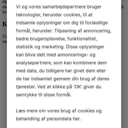
digital. Hvor det fører hen over de næste 25 år er svært at spå om,
Vi og vores samarbejdspartnere bruger
men med et digitalt kørekort ved siden af revisorkompetencerne står
branchen stærkt rustet til turen.
teknologier, herunder cookies, til at
indsamle oplysninger om dig til forskellige
Kontakt Attent
formål, herunder: Tilpasning af annoncering,
Udfyld formularen for at blive kontaktet vedr. et uforpligtende
bedre brugeroplevelse, funktionalitet,
møde.
statistik og marketing. Disse oplysninger
kan blive delt med annoncerings- og
Fulde navn
*
analysepartnere, som kan kombinere dem
med data, du tidligere har givet dem eller
de har indsamlet gennem din brug af deres
Telefonnummer
*
tjenester. Ved at klikke på 'OK' giver du
samtykke til disse formål.
E-mail
*
Læs mere om vores brug af cookies og
behandling af persondata
her
.