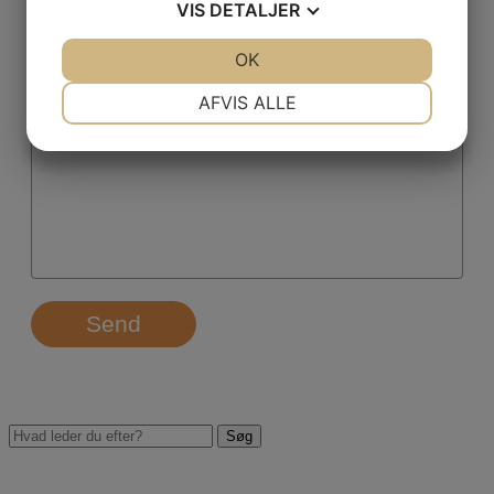
VIS
DETALJER
Virksomhed
*
JA
NEJ
OK
JA
NEJ
NØDVENDIGE
PRÆFERENCER
AFVIS ALLE
Hvad drejer din henvendelse sig om?
*
JA
NEJ
JA
NEJ
MARKETING
STATISTIK
Send