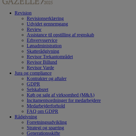
Revision
Revisionserklæring
Udvidet gennemgang
Review
Assistance til opstilling af regnskab
Erhvervsservice
Lønadministration
Skatterådgivning
Revisor Trekantområdet
Revisor Billund
Revisor Varde
Jura og compliance
Kontrakter og aftaler
GDPR
Selskabsret
Køb og salg af virksomhed (M&A)
Incitamentsordninger for medarbejdere
Medarbejderforhold
FAQ om GDPR
Rådgivning
Forretningsudvikling
Strategi og sparring
Generationsskifte