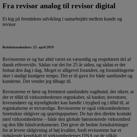
Fra revisor analog til revisor digital
Et kig på fremtidens udvikling i samarbejdet mellem kunde og
revisor
Redaktionsslutdato: 25. april 2019
Revisorerne er og har altid været en væsentlig og respekteret del af
dansk erhvervsliv. Sådan var det for 25 år siden, og sådan er det
fortsat den dag i dag. Meget er alligevel forandret, og forandringerne
sker i stadigt hastigere tempo. Det er til gavn for både samfundet og
kunderne. Det vender jeg tilbage til.
Revisorerne er først og fremmest samfundets vagthund, der sikrer, at
der er tillid til virksomhedernes regnskaber, så banker, investorer,
leverandører og myndigheder kan handle i tryghed og i tillid til, at
regnskaberne er troværdige. Revisorerne er også virksomhedernes
foretrukne rådgiver og sparringspartner. De har den direkte kontakt
med virksomhederne – både den globale børsnoterede virksomhed
og den lille håndværksmester. Det giver de bedste forudsætninger
for at levere rådgivning af høj kvalitet, fordi revisorerne har et
indgående kendskab til virksomhedernes DNA og de vilkår,