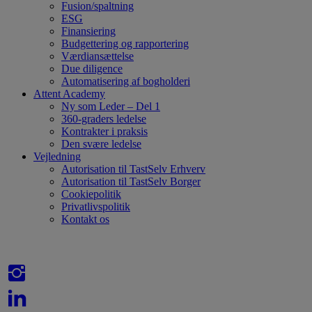
Fusion/spaltning
ESG
Finansiering
Budgettering og rapportering
Værdiansættelse
Due diligence
Automatisering af bogholderi
Attent Academy
Ny som Leder – Del 1
360-graders ledelse
Kontrakter i praksis
Den svære ledelse
Vejledning
Autorisation til TastSelv Erhverv
Autorisation til TastSelv Borger
Cookiepolitik
Privatlivspolitik
Kontakt os