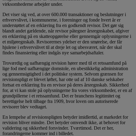
virksomhederne arbejder under.
Det viser sig ved, at over 600.000 transaktioner og beslutninger i
erhvervslivet, i kommunerne, i foreninger og fonde hvert år er
understøttet af en erklæring fra en godkendt revisor. Det gør sig
blandt andet gældende, når revisor påtegner årsregnskabet, afgiver
en erklæring på en skatteopgørelse eller gennemgår oplysningerne i
et miljøregnskab. Revisorernes ydelser er den smørelse, der får
hjulene i erhvervslivet til at dreje let og ubesværet, når der skal
findes finansiering eller indgås nye samarbejdsaftaler.
Troværdig og uafhængig revision hører med til et retssamfund på
lige fod med uafhængige domstole, en ubestikkelig administration
og gennemsigtighed i det politiske system. Selvom grænsen for
revisionspligt er blevet løftet, har otte ud af 10 danske selskaber
fortsat en erklæring fra en revisor på deres årsregnskab. Sikkerhed
for, at vi kan stole på oplysningerne fra vores virksomheder, er en af
grundpillerne i et retssamfund. Det er branchens legitimitet og
berettigelse helt tilbage fra 1909, hvor loven om autoriserede
revisorer blev vedtaget.
En lempelse af revisionspligten betyder imidlertid, at markedet for
revision bliver mindre. Det betyder omvendt ikke, at behovet for
validering og sikkerhed forsvinder. Tværtimod. Det er her,
forandringerne kommer ind i billedet.