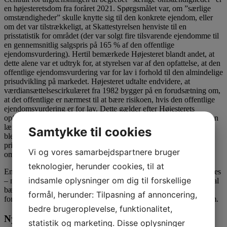
en højesteretsdom fra foråret 2021. Spørgsmålet var, om ”særlige
omstændigheder” skulle knytte sig til den konkrete ejendom, eller
om det var tilstrækkeligt, at Skattestyrelsen henviste til en
prisstatistik for området (der var solgt fire tilsvarende ejendomme til
en gennemsnitlig salgspris på 165 % af den offentlige
ejendomsvurdering). Hertil bemærkede Højesteret blandt andet, at
dette alene var et udtryk for, at styrelsen var af den opfattelse, at den
offentlige ejendomsvurdering var for lav i forhold til den almindelige
prisudvikling på markedet. Højesteret udtalte endvidere, at
værdiansættelsescirkulæret fra 1982 bygger på en forudsætning om,
at det offentlige er nærmest til at bære risikoen, hvis den offentlige
ejendomsvurdering er for lav. Dette gælder efter Højesterets
opfattelse også, hvor de offentlige ejendomsvurderinger gennem en
længere periode ikke er blevet ajourført. Med højesteretsdommen
Samtykke til cookies
blev det hermed fastslået, at generelle betragtninger om
prisudviklingen på markedet ikke kan udgøre særlige
Vi og vores samarbejdspartnere bruger
omstændigheder.
teknologier, herunder cookies, til at
En værdiansættelse efter 15 %’s-reglen kan således kun tilsidesættes
indsamle oplysninger om dig til forskellige
– med den konsekvens, at det er overdrageren/modtageren, der skal
bære risikoen for rigtigheden af en ejendomsvurdering – hvis der
formål, herunder: Tilpasning af annoncering,
foreligger særlige, konkrete oplysninger om den konkrete ejendom.
bedre brugeroplevelse, funktionalitet,
Nye ejendomsvurderinger
statistik og marketing. Disse oplysninger