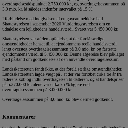
overdragelsestidspunktet 2.750.000 kr., og overdragelsessummen på
3,0 mio. kr. lå således indenfor intervallet på 15 %.
I forbindelse med indgivelsen af en gaveanmeldelse bad
Skattestyrelsen i september 2020 Vurderingsstyrelsen om en
udtalelse om lejlighedens handelsværdi. Svaret var 5.450.000 kr.
Skattestyrelsen var af den opfattelse, at der forelå særlige
omstændigheder henset til, at ejendommens reelle handelsværdi
langt oversteg overdragelsessummen på 3,0 mio. kr. og fastsatte
ejendommens værdi til 5.450.000 kr. Denne afgørelse blev påklaget
med påstand om godkendelse af den anvendte overdragelsessum.
Landsskatteretten fandt ikke, at der forelå særlige omstændigheder.
Landsskatteretten lagde vægt på , at der var forløbet cirka tre år fra
faderens køb og indtil overdragelsen til datteren, og at handelsprisen
på 5.270.000 kr. alene var cirka 75 % højere end
overdragelsessummen på 3.000.000 kr.
Overdragelsessummen på 3,0 mio. kr. blev dermed godkendt.
Kommentarer
Centralt for afgrænsningen af begrebet ”særlige omstændigheder” er