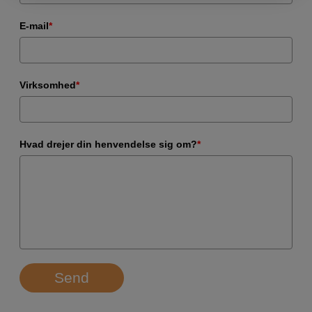
E-mail
*
Virksomhed
*
Hvad drejer din henvendelse sig om?
*
Send