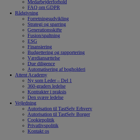
Medarbejderforhold
FAQ om GDPR
Rådgivning
Forretningsudvikling
Strategi og sparring
Generationsskifte
Fusion/spaltning
ESG
Finansiering
Budgettering og rapportering
Værdiansættelse
Due diligence
Automatisering af bogholderi
Attent Academy
Ny som Leder – Del 1
360-graders ledelse
Kontrakter i praksis
Den svære ledelse
Vejledning
Autorisation til TastSelv Erhverv
Autorisation til TastSelv Borger
Cookiepolitik
Privatlivspolitik
Kontakt os