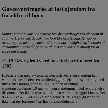
Gaveoverdragelse af fast ejendom fra
forældre til børn
Mange forældre har i de seneste par år overdraget fast ejendom til
et barn. Det er ofte de såkaldte forældrekøbslejligheder, der er
overdraget til det unge menneske, som bor i lejligheden. Værdien af
ejendommen ønskes ofte sat til så lavt et beløb som muligt for at
spare gaveafgift.
+/- 15 %’s-reglen i værdiansættelsescirkulæret fra
1982
Højesteret har med syvtommersøm fastslået, at en ejendom kan
værdiansættes til den senest offentliggjorte ejendomsvurdering med
tillæg eller fradrag af op til 15 %. Er den offentlige
ejendomsvurdering 1,0 mio. kr., kan ejendommen ved overdragelse
til sønnen eller datteren fastsættes til en værdi, der ligger i intervallet
850.000 kr. – 1.150.000 kr. Men denne 15 %’s regel gælder dog
ikke, når der forligger ”særlige omstændigheder”.