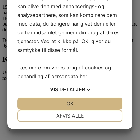
kan blive delt med annoncerings- og
15 %’s-reglen gælder kun så længe, at ejeren af ejendommen ikke
har modtaget en vurdering efter den nye ejendomsvurderingslov.
analysepartnere, som kan kombinere dem
Herefter gælder en 20 %’s-regel – ejendommen kan overdrages til
med data, du tidligere har givet dem eller
børn m.fl. til den offentlige ejendomsvurdering +/- 20 %, medmindre
der foreligger ”særlige omstændigheder”.
de har indsamlet gennem din brug af deres
Derfor er domspraksis mv. om ”særlige omstændigheder” alt andet
tjenester. Ved at klikke på 'OK' giver du
lige interessant i mange år ud i fremtiden.
samtykke til disse formål.
Kontakt Attent
Læs mere om vores brug af cookies og
Udfyld formularen for at blive kontaktet vedr. et uforpligtende
behandling af persondata
her
.
møde.
VIS
DETALJER
Fulde navn
*
JA
NEJ
OK
JA
NEJ
NØDVENDIGE
PRÆFERENCER
AFVIS ALLE
Telefonnummer
*
JA
NEJ
JA
NEJ
MARKETING
STATISTIK