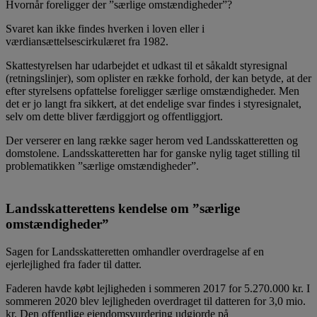
Hvornår foreligger der ”særlige omstændigheder”?
Svaret kan ikke findes hverken i loven eller i
værdiansættelsescirkulæret fra 1982.
Skattestyrelsen har udarbejdet et udkast til et såkaldt styresignal
(retningslinjer), som oplister en række forhold, der kan betyde, at der
efter styrelsens opfattelse foreligger særlige omstændigheder. Men
det er jo langt fra sikkert, at det endelige svar findes i styresignalet,
selv om dette bliver færdiggjort og offentliggjort.
Der verserer en lang række sager herom ved Landsskatteretten og
domstolene. Landsskatteretten har for ganske nylig taget stilling til
problematikken ”særlige omstændigheder”.
Landsskatterettens kendelse om ”særlige
omstændigheder”
Sagen for Landsskatteretten omhandler overdragelse af en
ejerlejlighed fra fader til datter.
Faderen havde købt lejligheden i sommeren 2017 for 5.270.000 kr. I
sommeren 2020 blev lejligheden overdraget til datteren for 3,0 mio.
kr. Den offentlige ejendomsvurdering udgjorde på