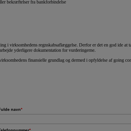
ler bekræftelser fra bankforbindelse
ing i virksomhedens regnskabsaflæggelse. Derfor er det en god ide at tage
arbejde yderligere dokumentation for vurderingerne.
 virksomhedens finansielle grundlag og dermed i opfyldelse af going c
Fulde navn
*
Telefonnummer
*