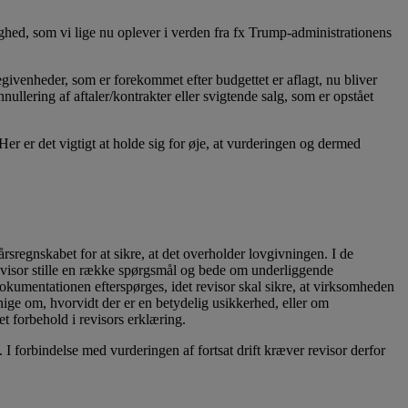
ighed, som vi lige nu oplever i verden fra fx Trump-administrationens
ivenheder, som er forekommet efter budgettet er aflagt, nu bliver
ullering af aftaler/kontrakter eller svigtende salg, som er opstået
 Her er det vigtigt at holde sig for øje, at vurderingen og dermed
rsregnskabet for at sikre, at det overholder lovgivningen. I de
 revisor stille en række spørgsmål og bede om underliggende
dokumentationen efterspørges, idet revisor skal sikre, at virksomheden
enige om, hvorvidt der er en betydelig usikkerhed, eller om
t forbehold i revisors erklæring.
 I forbindelse med vurderingen af fortsat drift kræver revisor derfor