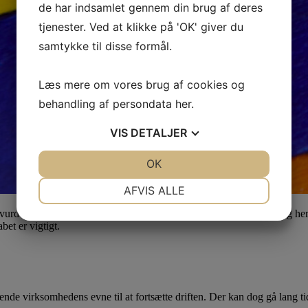
de har indsamlet gennem din brug af deres
tjenester. Ved at klikke på 'OK' giver du
samtykke til disse formål.
Læs mere om vores brug af cookies og
behandling af persondata
her
.
VIS
DETALJER
JA
NEJ
OK
JA
NEJ
NØDVENDIGE
PRÆFERENCER
AFVIS ALLE
JA
NEJ
JA
NEJ
ns vurdering af going concern samt den regnskabsmæssige behandling heraf.
bet er vigtigt.
MARKETING
STATISTIK
de virksomhedens evne til at fortsætte driften. Der kan dog gå lang ti