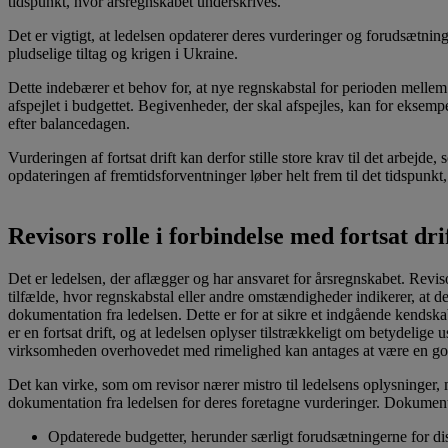
tidspunkt, hvor årsregnskabet underskrives.
Det er vigtigt, at ledelsen opdaterer deres vurderinger og forudsætni
pludselige tiltag og krigen i Ukraine.
Dette indebærer et behov for, at nye regnskabstal for perioden melle
afspejlet i budgettet. Begivenheder, der skal afspejles, kan for eksemp
efter balancedagen.
Vurderingen af fortsat drift kan derfor stille store krav til det arbejd
opdateringen af fremtidsforventninger løber helt frem til det tidspunkt
Revisors rolle i forbindelse med fortsat dri
Det er ledelsen, der aflægger og har ansvaret for årsregnskabet. Revis
tilfælde, hvor regnskabstal eller andre omstændigheder indikerer, at d
dokumentation fra ledelsen. Dette er for at sikre et indgående kendska
er en fortsat drift, og at ledelsen oplyser tilstrækkeligt om betydelig
virksomheden overhovedet med rimelighed kan antages at være en going 
Det kan virke, som om revisor nærer mistro til ledelsens oplysninger, m
dokumentation fra ledelsen for deres foretagne vurderinger. Dokumen
Opdaterede budgetter, herunder særligt forudsætningerne for di