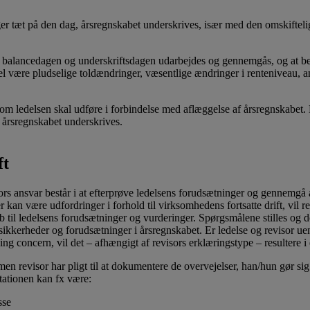
nger tæt på den dag, årsregnskabet underskrives, især med den omskiftel
m balancedagen og underskriftsdagen udarbejdes og gennemgås, og at beg
el være pludselige toldændringer, væsentlige ændringer i renteniveau, ann
e, som ledelsen skal udføre i forbindelse med aflæggelse af årsregnskabet.
, årsregnskabet underskrives.
ft
ors ansvar består i at efterprøve ledelsens forudsætninger og gennemgå å
er kan være udfordringer i forhold til virksomhedens fortsatte drift, vil
b til ledelsens forudsætninger og vurderinger. Spørgsmålene stilles og 
e usikkerheder og forudsætninger i årsregnskabet. Er ledelse og revisor u
concern, vil det – afhængigt af revisors erklæringstype – resultere i e
en revisor har pligt til at dokumentere de overvejelser, han/hun gør sig.
tationen kan fx være:
sse