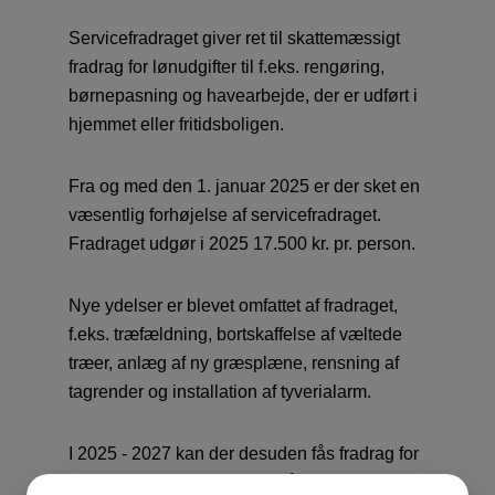
Servicefradraget giver ret til skattemæssigt
fradrag for lønudgifter til f.eks. rengøring,
børnepasning og havearbejde, der er udført i
hjemmet eller fritidsboligen.
Fra og med den 1. januar 2025 er der sket en
væsentlig forhøjelse af servicefradraget.
Fradraget udgør i 2025 17.500 kr. pr. person.
Nye ydelser er blevet omfattet af fradraget,
f.eks. træfældning, bortskaffelse af væltede
træer, anlæg af ny græsplæne, rensning af
tagrender og installation af tyverialarm.
I 2025 - 2027 kan der desuden fås fradrag for
lønudgifter til reparation af hårde hvidevarer.