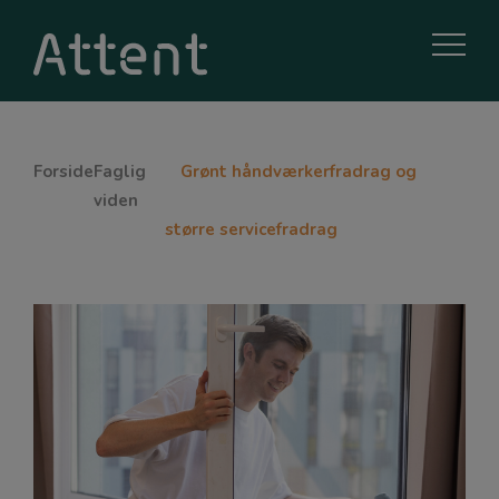
Forside
Faglig
Grønt håndværkerfradrag og
viden
større servicefradrag