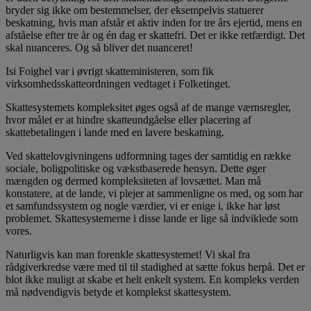
bryder sig ikke om bestemmelser, der eksempelvis statuerer
beskatning, hvis man afstår et aktiv inden for tre års ejertid, mens en
afståelse efter tre år og én dag er skattefri. Det er ikke retfærdigt. Det
skal nuanceres. Og så bliver det nuanceret!
Isi Foighel var i øvrigt skatteministeren, som fik
virksomhedsskatteordningen vedtaget i Folketinget.
Skattesystemets kompleksitet øges også af de mange værnsregler,
hvor målet er at hindre skatteundgåelse eller placering af
skattebetalingen i lande med en lavere beskatning.
Ved skattelovgivningens udformning tages der samtidig en række
sociale, boligpolitiske og vækstbaserede hensyn. Dette øger
mængden og dermed kompleksiteten af lovsættet. Man må
konstatere, at de lande, vi plejer at sammenligne os med, og som har
et samfundssystem og nogle værdier, vi er enige i, ikke har løst
problemet. Skattesystemerne i disse lande er lige så indviklede som
vores.
Naturligvis kan man forenkle skattesystemet! Vi skal fra
rådgiverkredse være med til til stadighed at sætte fokus herpå. Det er
blot ikke muligt at skabe et helt enkelt system. En kompleks verden
må nødvendigvis betyde et komplekst skattesystem.