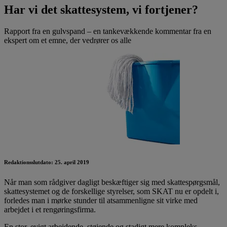
Har vi det skattesystem, vi fortjener?
Rapport fra en gulvspand – en tankevækkende kommentar fra en
ekspert om et emne, der vedrører os alle
Redaktionsslutdato: 25. april 2019
Når man som rådgiver dagligt beskæftiger sig med skattespørgsmål,
skattesystemet og de forskellige styrelser, som SKAT nu er opdelt i,
forledes man i mørke stunder til atsammenligne sit virke med
arbejdet i et rengøringsfirma.
En stor, evigt arbejdende, støjende og stadigt mere kompleks