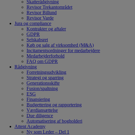
Skatterådgivning
Revisor Trekantområdet
Revisor Billund
Revisor Varde
Jura og compliance
Kontrakter og aftaler
GDPR
Selskabsret
Køb og salg af virksomhed (M&A)
Incitamentsordninger for medarbejdere
Medarbejderforhold
FAQ om GDPR
Rådgivning
Forretningsudvikling
Strategi og sparring
Generationsskifte
Fusion/spaltning
ESG
Finansiering
Budgettering og rapportering
Værdiansættelse
Due diligence
Automatisering af bogholderi
Attent Academy
Ny som Leder – Del 1