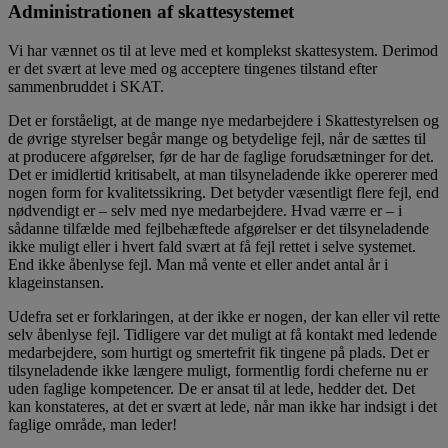
Administrationen af skattesystemet
Vi har vænnet os til at leve med et komplekst skattesystem. Derimod
er det svært at leve med og acceptere tingenes tilstand efter
sammenbruddet i SKAT.
Det er forståeligt, at de mange nye medarbejdere i Skattestyrelsen og
de øvrige styrelser begår mange og betydelige fejl, når de sættes til
at producere afgørelser, før de har de faglige forudsætninger for det.
Det er imidlertid kritisabelt, at man tilsyneladende ikke opererer med
nogen form for kvalitetssikring. Det betyder væsentligt flere fejl, end
nødvendigt er – selv med nye medarbejdere. Hvad værre er – i
sådanne tilfælde med fejlbehæftede afgørelser er det tilsyneladende
ikke muligt eller i hvert fald svært at få fejl rettet i selve systemet.
End ikke åbenlyse fejl. Man må vente et eller andet antal år i
klageinstansen.
Udefra set er forklaringen, at der ikke er nogen, der kan eller vil rette
selv åbenlyse fejl. Tidligere var det muligt at få kontakt med ledende
medarbejdere, som hurtigt og smertefrit fik tingene på plads. Det er
tilsyneladende ikke længere muligt, formentlig fordi cheferne nu er
uden faglige kompetencer. De er ansat til at lede, hedder det. Det
kan konstateres, at det er svært at lede, når man ikke har indsigt i det
faglige område, man leder!