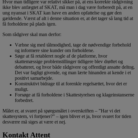
Hvor man tidligere var relativt sikker på, at ens korrekte rådgivning
ikke blev anfægtet af SKAT, må man i dag være forberedt på, at en
ung nyansat i SKAT kan have en anden opfattelse og gør den
gældende. Værst af alt i denne situation er, at det tager så lang tid at
få forholdene på plads igen.
Som rådgiver skal man derfor:
Væbne sig med tålmodighed, tage de nødvendige forbehold
og informere sine kunder om forholdene.
Søge at få retableret nogle af de platforme, hvor
skattemæssige problemstillinger tidligere blev drøftet og
debatteret, og hvor både rådgivere og offentligt ansatte deltog.
Det var fagligt givende, og man lærte hinanden at kende i et
positivt samarbejde.
Konstruktivt bidrage til at forenkle regelsættet, hvor det er
muligt.
Forsøge at få forholdene i Skattestyrelsen og klageinstanserne
forbedret.
Målet er, at svaret på spørgsmålet i overskriften – ”Har vi det
skattesystem, vi fortjener?” – igen bliver et ja, hvor svaret for tiden
desværre må siges at være et nej.
Kontakt Attent