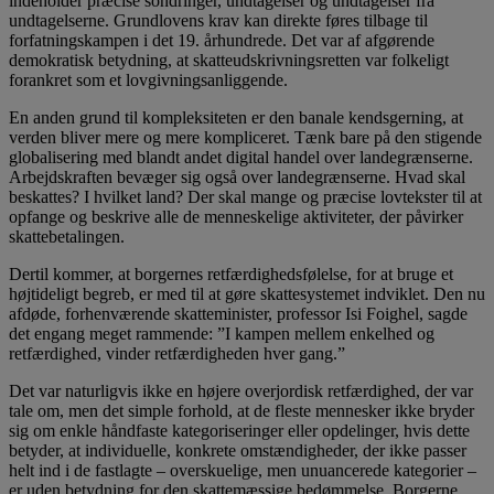
indeholder præcise sondringer, undtagelser og undtagelser fra
undtagelserne. Grundlovens krav kan direkte føres tilbage til
forfatningskampen i det 19. århundrede. Det var af afgørende
demokratisk betydning, at skatteudskrivningsretten var folkeligt
forankret som et lovgivningsanliggende.
En anden grund til kompleksiteten er den banale kendsgerning, at
verden bliver mere og mere kompliceret. Tænk bare på den stigende
globalisering med blandt andet digital handel over landegrænserne.
Arbejdskraften bevæger sig også over landegrænserne. Hvad skal
beskattes? I hvilket land? Der skal mange og præcise lovtekster til at
opfange og beskrive alle de menneskelige aktiviteter, der påvirker
skattebetalingen.
Dertil kommer, at borgernes retfærdighedsfølelse, for at bruge et
højtideligt begreb, er med til at gøre skattesystemet indviklet. Den nu
afdøde, forhenværende skatteminister, professor Isi Foighel, sagde
det engang meget rammende: ”I kampen mellem enkelhed og
retfærdighed, vinder retfærdigheden hver gang.”
Det var naturligvis ikke en højere overjordisk retfærdighed, der var
tale om, men det simple forhold, at de fleste mennesker ikke bryder
sig om enkle håndfaste kategoriseringer eller opdelinger, hvis dette
betyder, at individuelle, konkrete omstændigheder, der ikke passer
helt ind i de fastlagte – overskuelige, men unuancerede kategorier –
er uden betydning for den skattemæssige bedømmelse. Borgerne