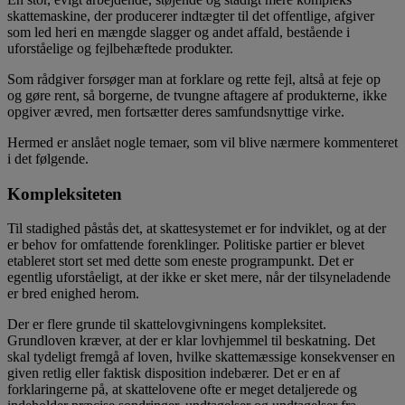
skattemaskine, der producerer indtægter til det offentlige, afgiver
som led heri en mængde slagger og andet affald, bestående i
uforståelige og fejlbehæftede produkter.
Som rådgiver forsøger man at forklare og rette fejl, altså at feje op
og gøre rent, så borgerne, de tvungne aftagere af produkterne, ikke
opgiver ævred, men fortsætter deres samfundsnyttige virke.
Hermed er anslået nogle temaer, som vil blive nærmere kommenteret
i det følgende.
Kompleksiteten
Til stadighed påstås det, at skattesystemet er for indviklet, og at der
er behov for omfattende forenklinger. Politiske partier er blevet
etableret stort set med dette som eneste programpunkt. Det er
egentlig uforståeligt, at der ikke er sket mere, når der tilsyneladende
er bred enighed herom.
Der er flere grunde til skattelovgivningens kompleksitet.
Grundloven kræver, at der er klar lovhjemmel til beskatning. Det
skal tydeligt fremgå af loven, hvilke skattemæssige konsekvenser en
given retlig eller faktisk disposition indebærer. Det er en af
forklaringerne på, at skattelovene ofte er meget detaljerede og