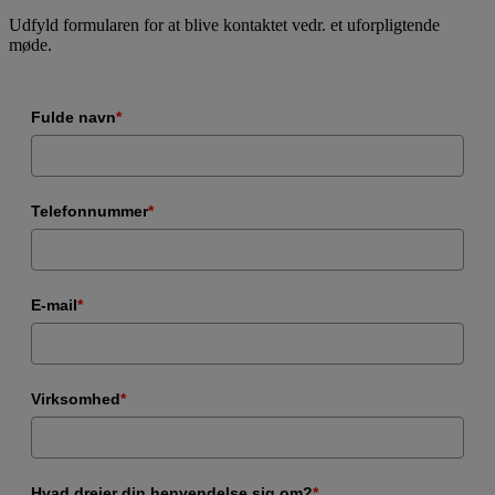
Udfyld formularen for at blive kontaktet vedr. et uforpligtende
møde.
Fulde navn
*
Telefonnummer
*
E-mail
*
Virksomhed
*
Hvad drejer din henvendelse sig om?
*