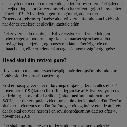
ensbetydende med en underretningspligt for revisoren. Det følger af
en vejledning, som Erhvervsstyrelsen har offentliggjort i november
måned 2019. Af vejledningen fremgår det, at der efter
Erhvervsstyrelsens opfattelse altid vil være mistanke om hvidvask,
når der er etableret et ulovligt kapitalejerlån.
Det er værd at bemærke, at Erhvervsstyrelsen i vejledningen
understreger, at underretning skal ske uanset størrelsen af det
ulovlige kapitalejerlån, og uanset om lånet efterfølgende er
tilbagebetalt, eller om der er foretaget skattemæssig berigtigelse.
Hvad skal din revisor gøre?
Revisoren har en undersøgelsespligt, når der opstår mistanke om
hvidvask eller terrorfinansiering.
Erklæringsopgaver eller rådgivningsopgaver, der afsluttes efter 4.
november 2019 (datoen for offentliggørelse af Erhvervsstyrelsens
vejledning, jf. ovenfor i artiklen), skal medføre underretning til
SØIK, når der er opnået viden om et ulovligt kapitalejerlån. Derfor
skal der underrettes om lån fra foregående og indeværende år, hvis
der fx skal oplyses herom i en revisionspåtegning dateret efter 4.
november 2019.
Der skal kun foretages én underretning om samme konkrete