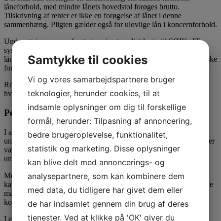
låneforhold, med mindre lånets hovedstol forøges brutto.
Tilskrivning af renter er ikke en forøgelse af lånet i denne
sammenhæng. Pligten gælder også for ulovlige lån i koncernforhold.
Underretningen, som foretages via et særligt login til SØIKs IT-
system, skal foretages, når revisoren opnår viden om det ulovlige
Samtykke til cookies
lån. Underretningen skal under hensyntagen til almindelige praktiske
foranstaltninger foretages hurtigst muligt.
Vi og vores samarbejdspartnere bruger
Revisoren har tavshedspligt, når SØIK underrettes efter
teknologier, herunder cookies, til at
hvidvaskloven.
indsamle oplysninger om dig til forskellige
Perspektivering
formål, herunder: Tilpasning af annoncering,
I adskillige år har den finansielle sektor været storleverandør af
bedre brugeroplevelse, funktionalitet,
underretninger om mistanke om hvidvask til SØIK. Af og til har der
statistik og marketing. Disse oplysninger
været stillet spørgsmålstegn ved årsagen til de relativt få
underretninger, SØIK har modtaget fra godkendte revisorer.
kan blive delt med annoncerings- og
analysepartnere, som kan kombinere dem
Med baggrund i Erhvervsstyrelsens vejledning om ulovlige
kapitalejerlån og disses kategorisering i forhold til hvidvaskreglerne
med data, du tidligere har givet dem eller
må det forventes, at antallet af underretninger fra revisorbranchen
kommer til at eksplodere.
de har indsamlet gennem din brug af deres
tjenester. Ved at klikke på 'OK' giver du
I en analyse fra FSR - danske revisorer fra 2018 fremgår det, at