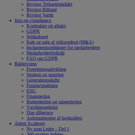
Revisor Trekantområdet
Revisor Billund
Revisor Varde
Jura og compliance
Kontrakter og aftaler
GDPR
Selskabsret
Køb og salg af virksomhed (M&A)
Incitamentsordninger for medarbejdere
Medarbejderforhold
FAQ om GDPR
Rådgivning
Forretningsudvikling
Strategi og sparring
Generationsskifte
Fusion/spaltning
ESG
Finansiering
Budgettering og rapportering
Værdiansættelse
Due diligence
Automatisering af bogholderi
Attent Academy
Ny som Leder – Del 1
360-graders ledelse