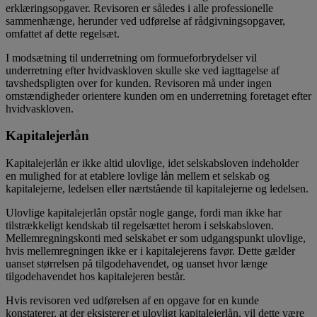
erklæringsopgaver. Revisoren er således i alle professionelle
sammenhænge, herunder ved udførelse af rådgivningsopgaver,
omfattet af dette regelsæt.
I modsætning til underretning om formueforbrydelser vil
underretning efter hvidvaskloven skulle ske ved iagttagelse af
tavshedspligten over for kunden. Revisoren må under ingen
omstændigheder orientere kunden om en underretning foretaget efter
hvidvaskloven.
Kapitalejerlån
Kapitalejerlån er ikke altid ulovlige, idet selskabsloven indeholder
en mulighed for at etablere lovlige lån mellem et selskab og
kapitalejerne, ledelsen eller nærtstående til kapitalejerne og ledelsen.
Ulovlige kapitalejerlån opstår nogle gange, fordi man ikke har
tilstrækkeligt kendskab til regelsættet herom i selskabsloven.
Mellemregningskonti med selskabet er som udgangspunkt ulovlige,
hvis mellemregningen ikke er i kapitalejerens favør. Dette gælder
uanset størrelsen på tilgodehavendet, og uanset hvor længe
tilgodehavendet hos kapitalejeren består.
Hvis revisoren ved udførelsen af en opgave for en kunde
konstaterer, at der eksisterer et ulovligt kapitalejerlån, vil dette være