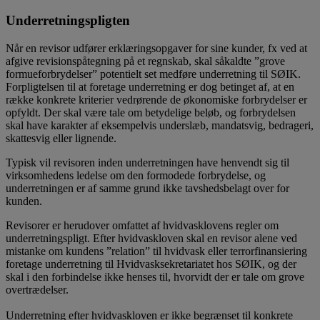
Underretningspligten
Når en revisor udfører erklæringsopgaver for sine kunder, fx ved at
afgive revisionspåtegning på et regnskab, skal såkaldte ”grove
formueforbrydelser” potentielt set medføre underretning til SØIK.
Forpligtelsen til at foretage underretning er dog betinget af, at en
række konkrete kriterier vedrørende de økonomiske forbrydelser er
opfyldt. Der skal være tale om betydelige beløb, og forbrydelsen
skal have karakter af eksempelvis underslæb, mandatsvig, bedrageri,
skattesvig eller lignende.
Typisk vil revisoren inden underretningen have henvendt sig til
virksomhedens ledelse om den formodede forbrydelse, og
underretningen er af samme grund ikke tavshedsbelagt over for
kunden.
Revisorer er herudover omfattet af hvidvasklovens regler om
underretningspligt. Efter hvidvaskloven skal en revisor alene ved
mistanke om kundens ”relation” til hvidvask eller terrorfinansiering
foretage underretning til Hvidvasksekretariatet hos SØIK, og der
skal i den forbindelse ikke henses til, hvorvidt der er tale om grove
overtrædelser.
Underretning efter hvidvaskloven er ikke begrænset til konkrete