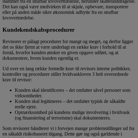
stammer fra en strafbar lovovertrædelse, herunder skatteunddragelse.
Det kan også være medvirken til at skjule, opbevare, transportere
eller på anden måde sikre økonomisk udbytte fra en strafbar
lovovertrædelse.
Kundekendskabsprocedurer
Revisorer er pålagt procedurer for mangt og meget, og derfor ligger
det os ikke fjernt at være underlagt en række krav i forhold til at
forstå, hvorfor kunden ønsker en given opgave udført, og at
dokumentere, hvem kunden egentlig er.
Ud over en lang række formelle krav til revisors interne politikker,
kontroller og procedurer stiller hvidvaskloven 3 helt overordnede
krav til revisor:
Kunden skal identificeres – det omfatter såvel personer som
virksomheder.
Kunden skal legitimeres – det omfatter typisk de såkaldte
reelle ejere.
Opmærksomhed på kundens mulige involvering i hvidvask
(og finansiering af terrorisme) skal dokumenteres.
Som revisorer håndterer vi i forvejen mange problemstillinger ud fra
en såkaldt risikobaseret tilgang. Dette gør sig også gældende i