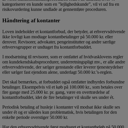
kategoriserer en kunde som en ”lejlighedskunde”, vil vi ud fra en
risikovurdering kunne undlade at gennemføre proceduren.
Håndtering af kontanter
Loven indeholder et kontantforbud, der betyder, at erhvervsdrivende
ikke lovligt kan modtage kontantbetalinger på 50.000 kr. eller
derover. Revisorer, advokater, pengeinstitutter og andre særlige
erhvervsgrupper er undtaget fra kontantforbuddet.
I modsætning til revisorer, som er omfattet af hvidvasklovens regler
om kundekendskabsprocedurer, underretningspligt mv., er alle andre
erhvervsdrivende, der sælger genstande eller leverer tjenesteydelser
eller sælger fast ejendom alene, underlagt 50.000 kr.’s-reglen.
Det skal bemærkes, at forbuddet også omfatter indbyrdes forbundne
betalinger. Eksempelvis vil et køb på 100.000 kr., som betales over
fire gange med 25.000 kr. pr. gang, være en overtrædelse af
kontantforbuddet, idet de fire betalinger vil skulle ses under ét.
Periodisk betaling af husleje i kontanter vil modsat ikke skulle ses
under ét og er således kun problematisk, hvis betalingen for den
enkelte periode overstiger 50.000 kr.
Har den erhvervsdrivende først modtaget et kontantbeløb på 50.000