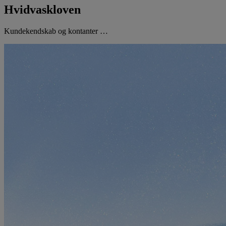
Hvidvaskloven
Kundekendskab og kontanter …