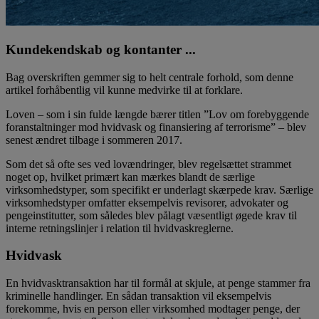
Kundekendskab og kontanter ...
Bag overskriften gemmer sig to helt centrale forhold, som denne
artikel forhåbentlig vil kunne medvirke til at forklare.
Loven – som i sin fulde længde bærer titlen ”Lov om forebyggende
foranstaltninger mod hvidvask og finansiering af terrorisme” – blev
senest ændret tilbage i sommeren 2017.
Som det så ofte ses ved lovændringer, blev regelsættet strammet
noget op, hvilket primært kan mærkes blandt de særlige
virksomhedstyper, som specifikt er underlagt skærpede krav. Særlige
virksomhedstyper omfatter eksempelvis revisorer, advokater og
pengeinstitutter, som således blev pålagt væsentligt øgede krav til
interne retningslinjer i relation til hvidvaskreglerne.
Hvidvask
En hvidvasktransaktion har til formål at skjule, at penge stammer fra
kriminelle handlinger. En sådan transaktion vil eksempelvis
forekomme, hvis en person eller virksomhed modtager penge, der