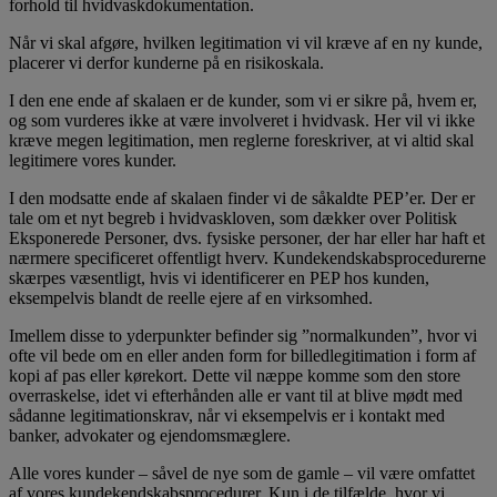
forhold til hvidvaskdokumentation.
Når vi skal afgøre, hvilken legitimation vi vil kræve af en ny kunde,
placerer vi derfor kunderne på en risikoskala.
I den ene ende af skalaen er de kunder, som vi er sikre på, hvem er,
og som vurderes ikke at være involveret i hvidvask. Her vil vi ikke
kræve megen legitimation, men reglerne foreskriver, at vi altid skal
legitimere vores kunder.
I den modsatte ende af skalaen finder vi de såkaldte PEP’er. Der er
tale om et nyt begreb i hvidvaskloven, som dækker over Politisk
Eksponerede Personer, dvs. fysiske personer, der har eller har haft et
nærmere specificeret offentligt hverv. Kundekendskabsprocedurerne
skærpes væsentligt, hvis vi identificerer en PEP hos kunden,
eksempelvis blandt de reelle ejere af en virksomhed.
Imellem disse to yderpunkter befinder sig ”normalkunden”, hvor vi
ofte vil bede om en eller anden form for billedlegitimation i form af
kopi af pas eller kørekort. Dette vil næppe komme som den store
overraskelse, idet vi efterhånden alle er vant til at blive mødt med
sådanne legitimationskrav, når vi eksempelvis er i kontakt med
banker, advokater og ejendomsmæglere.
Alle vores kunder – såvel de nye som de gamle – vil være omfattet
af vores kundekendskabsprocedurer. Kun i de tilfælde, hvor vi