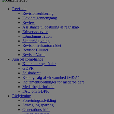
Revision
Revisionserklæring
Udvidet gennemgang
Review
Assistance til opstilling af regnskab
Erhvervsservice
Lønadministration
Skatterådgivning
Revisor Trekantområdet
Revisor Billund
Revisor Varde
Jura og compliance
Kontrakter og aftaler
GDPR
Selskabsret
Køb og salg af virksomhed (M&A)
Incitamentsordninger for medarbejdere
Medarbejderforhold
FAQ om GDPR
Rådgivning
Forretningsudvikling
Strategi og sparring
Generationsskifte