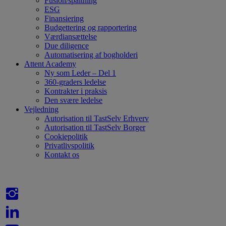
Fusion/spaltning
ESG
Finansiering
Budgettering og rapportering
Værdiansættelse
Due diligence
Automatisering af bogholderi
Attent Academy
Ny som Leder – Del 1
360-graders ledelse
Kontrakter i praksis
Den svære ledelse
Vejledning
Autorisation til TastSelv Erhverv
Autorisation til TastSelv Borger
Cookiepolitik
Privatlivspolitik
Kontakt os