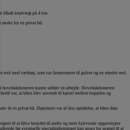
illadt totalvægt på 4 ton.
stedet for en privat bil.
 reol med værktøj, som var fastmonteret til gulvet og en mindre reol
r, at hovedaktionæren kunne udføre sit arbejde. Hovedaktionæren
n hertil var, at bilen blev anvendt til kørsel mellem bopælen og
iv til en privat bil. Højesteret var af den opfattelse, at bilen ikke
ignet til at blive benyttet til andre og mere krævende opgavetyper
lerede før eventuelle specialindretninger kan anses for uegnet til at