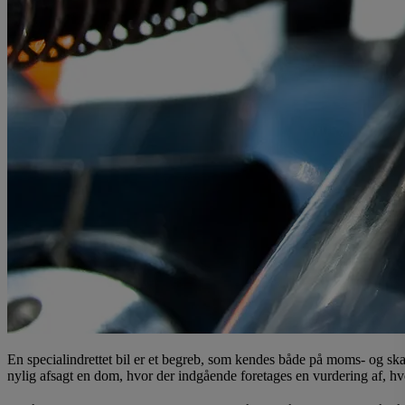
En specialindrettet bil er et begreb, som kendes både på moms- og skatte
nylig afsagt en dom, hvor der indgående foretages en vurdering af, hvor