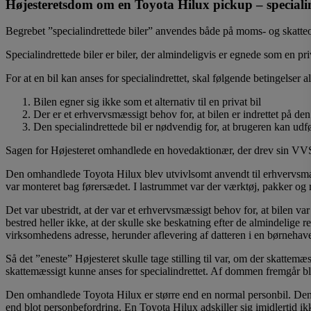
Højesteretsdom om en Toyota Hilux pickup – speciali
Begrebet ”specialindrettede biler” anvendes både på moms- og skatt
Specialindrettede biler er biler, der almindeligvis er egnede som en priv
For at en bil kan anses for specialindrettet, skal følgende betingelser a
Bilen egner sig ikke som et alternativ til en privat bil
Der er et erhvervsmæssigt behov for, at bilen er indrettet på de
Den specialindrettede bil er nødvendig for, at brugeren kan udfø
Sagen for Højesteret omhandlede en hovedaktionær, der drev sin VVS
Den omhandlede Toyota Hilux blev utvivlsomt anvendt til erhvervsmæss
var monteret bag førersædet. I lastrummet var der værktøj, pakker og r
Det var ubestridt, at der var et erhvervsmæssigt behov for, at bilen v
bestred heller ikke, at der skulle ske beskatning efter de almindelige re
virksomhedens adresse, herunder aflevering af datteren i en børnehav
Så det ”eneste” Højesteret skulle tage stilling til var, om der skattemæss
skattemæssigt kunne anses for specialindrettet. Af dommen fremgår bl
Den omhandlede Toyota Hilux er større end en normal personbil. Den er
end blot personbefordring. En Toyota Hilux adskiller sig imidlertid ik