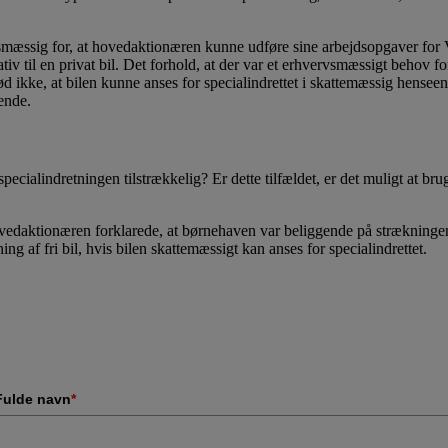
igtsmæssig for, at hovedaktionæren kunne udføre sine arbejdsopgaver fo
iv til en privat bil. Det forhold, at der var et erhvervsmæssigt behov for
d ikke, at bilen kunne anses for specialindrettet i skattemæssig henseen
nende.
pecialindretningen tilstrækkelig? Er dette tilfældet, er det muligt at bru
og hovedaktionæren forklarede, at børnehaven var beliggende på strækn
ng af fri bil, hvis bilen skattemæssigt kan anses for specialindrettet.
Fulde navn
*