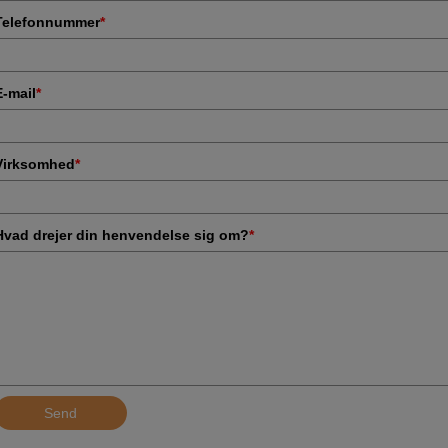
Telefonnummer
*
E-mail
*
Virksomhed
*
Hvad drejer din henvendelse sig om?
*
Send