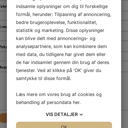
indsamle oplysninger om dig til forskellige
Telefonnummer
*
formål, herunder: Tilpasning af annoncering,
bedre brugeroplevelse, funktionalitet,
E-mail
*
statistik og marketing. Disse oplysninger
kan blive delt med annoncerings- og
analysepartnere, som kan kombinere dem
Virksomhed
*
med data, du tidligere har givet dem eller
de har indsamlet gennem din brug af deres
Hvad drejer din henvendelse sig om?
*
tjenester. Ved at klikke på 'OK' giver du
samtykke til disse formål.
Læs mere om vores brug af cookies og
behandling af persondata
her
.
VIS
DETALJER
Send
JA
NEJ
OK
JA
NEJ