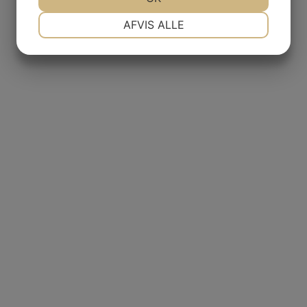
NØDVENDIGE
PRÆFERENCER
AFVIS ALLE
JA
NEJ
JA
NEJ
MARKETING
STATISTIK