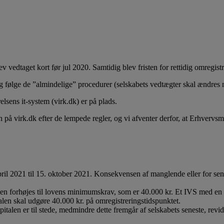
v vedtaget kort før jul 2020. Samtidig blev fristen for rettidig omregis
 følge de ”almindelige” procedurer (selskabets vedtægter skal ændres m
elsens it-system (virk.dk) er på plads.
 på virk.dk efter de lempede regler, og vi afventer derfor, at Erhvervsmin
pril 2021 til 15. oktober 2021. Konsekvensen af manglende eller for sen
len forhøjes til lovens minimumskrav, som er 40.000 kr. Et IVS med en re
en skal udgøre 40.000 kr. på omregistreringstidspunktet.
italen er til stede, medmindre dette fremgår af selskabets seneste, rev