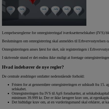
Lempelsesreglerne for omregistreringaf iværksætterselskaber (IVS) ble
Beslutningen om omregistrering skal anmeldes til Erhvervsstyrelsen og
Omregistreringen anses først for sket, når registreringen i Erhvervsstyr
I skrivende stund er det endnu ikke muligt at foretage omregistreringen
Hvad indebærer de nye regler?
De centrale ændringer omfatter nedenstående forhold:
Fristen for at gennemføre omregistreringen er udskudt fra 15. a
selskabet.
Omregistreringen fra IVS til ApS forudsætter, at selskabskapita
minimum 39.999 kr. Der er ikke længere krav om, at egenkapital
Det hidtidige krav om, at en vurderingsmand skal erklære, at kap