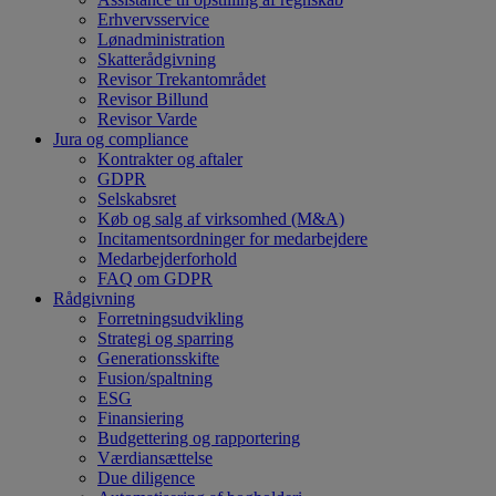
Erhvervsservice
Lønadministration
Skatterådgivning
Revisor Trekantområdet
Revisor Billund
Revisor Varde
Jura og compliance
Kontrakter og aftaler
GDPR
Selskabsret
Køb og salg af virksomhed (M&A)
Incitamentsordninger for medarbejdere
Medarbejderforhold
FAQ om GDPR
Rådgivning
Forretningsudvikling
Strategi og sparring
Generationsskifte
Fusion/spaltning
ESG
Finansiering
Budgettering og rapportering
Værdiansættelse
Due diligence