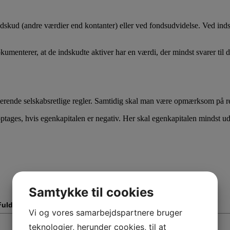
dskud (andre værdier end kontanter) eller ved fondsudvidelse. Ved indsk
menterer, at de indskudte aktiver har en værdi, der mindst svarer til d
ksisterende selskabsretlige regler. Samtidig skal man være opmærksom på
noptages, hvis egenkapitalen er negativ. Her skal egenkapitalen mindst u
Samtykke til cookies
Fulde navn
*
Vi og vores samarbejdspartnere bruger
teknologier, herunder cookies, til at