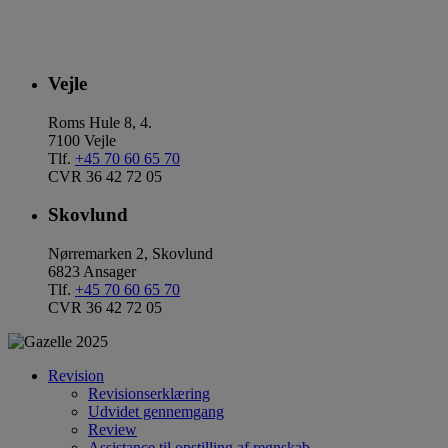
Vejle
Roms Hule 8, 4.
7100 Vejle
Tlf.
+45 70 60 65 70
CVR 36 42 72 05
Skovlund
Nørremarken 2, Skovlund
6823 Ansager
Tlf.
+45 70 60 65 70
CVR 36 42 72 05
Revision
Revisionserklæring
Udvidet gennemgang
Review
Assistance til opstilling af regnskab