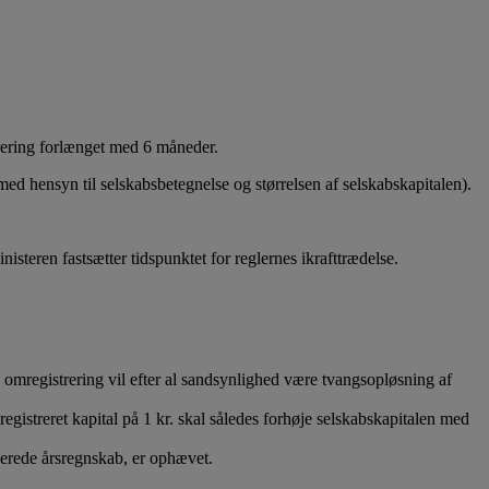
trering forlænget med 6 måneder.
ed hensyn til selskabsbetegnelse og størrelsen af selskabskapitalen).
isteren fastsætter tidspunktet for reglernes ikrafttrædelse.
 omregistrering vil efter al sandsynlighed være tvangsopløsning af
gistreret kapital på 1 kr. skal således forhøje selskabskapitalen med
iderede årsregnskab, er ophævet.