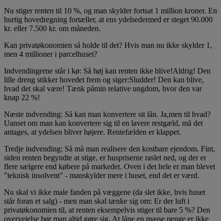
Nu stiger renten til 10 %, og man skylder fortsat 1 million kroner. En
hurtig hovedregning fortæller, at ens ydelsedermed er steget 90.000
kr. eller 7.500 kr. om måneden.
Kan privatøkonomien så holde til det? Hvis man nu ikke skylder 1,
men 4 millioner i parcelhuset?
Indvendingerne står i kø: Så høj kan renten ikke blive!Aldrig! Den
lille dreng stikker hovedet frem og siger:Sludder! Den kan blive,
hvad det skal være! Tænk påmin relative ungdom, hvor den var
knap 22 %!
Næste indvending: Så kan man konvertere sit lån. Ja,men til hvad?
Uanset om man kan konvertere sig til en lavere restgæld, må det
antages, at ydelsen bliver højere. Rentefælden er klappet.
Tredje indvending: Så må man realisere den kostbare ejendom. Fint,
siden renten begyndte at stige, er huspriserne raslet ned, og der er
flere sælgere end købere på markedet. Oven i det hele er man blevet
"teknisk insolvent" - manskylder mere i huset, end det er værd.
Nu skal vi ikke male fanden på væggene (da slet ikke, hvis huset
står foran et salg) - men man skal tænke sig om: Er der luft i
privatøkonomien til, at renten eksempelvis stiger til bare 5 %? Den
overvejelse bør man altid gøre sig. At låne en masse penge er ikke