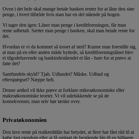
Oven i det hele skal mange betale banken renter for at låne den sine
penge, i hvert tilfælde hvis man har en del stående på bogen.
Vi tager den igen: Låner man penge i kreditforeningen, får man
rente udbetalt. Sætter man penge i banken, skal man betale rente for
det.
Hvordan er vi da kommet så tosset af sted? Kunne man forestille sig,
at man på en eller anden måde byttede, så kreditforeningslånet blev
et tilgodehavende og bankindeståendet et lån - bare for at prøve at
fatte det?
Samfundets skyld? Tjah. Udlandet? Måske. Udbud og
efterspørgsel? Næppe helt.
Denne artikel vil ikke prøve at forklare mikroøkonomiske eller
makroøkonomiske teorier. Vi vil udelukkende se på de
konsekvenser, man selv bør tænke over.
Privatøkonomien
Den lave rente på realkreditlån har betydet, at flere har fået råd til at
købe fast ejendom eller at få omlagt de bestående lån til en billigere