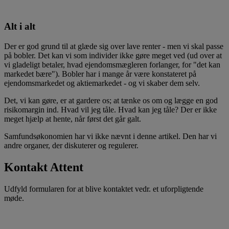
Alt i alt
Der er god grund til at glæde sig over lave renter - men vi skal passe
på bobler. Det kan vi som individer ikke gøre meget ved (ud over at
vi gladeligt betaler, hvad ejendomsmægleren forlanger, for "det kan
markedet bære"). Bobler har i mange år være konstateret på
ejendomsmarkedet og aktiemarkedet - og vi skaber dem selv.
Det, vi kan gøre, er at gardere os; at tænke os om og lægge en god
risikomargin ind. Hvad vil jeg tåle. Hvad kan jeg tåle? Der er ikke
meget hjælp at hente, når først det går galt.
Samfundsøkonomien har vi ikke nævnt i denne artikel. Den har vi
andre organer, der diskuterer og regulerer.
Kontakt Attent
Udfyld formularen for at blive kontaktet vedr. et uforpligtende
møde.