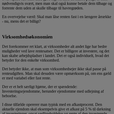
nødvendigvis svært, men man skal også kunne betale dem tilbage og
forrente dem uden at skulle tilbage til havregrøden.
En overvejelse værd: Skal man låse renten fast i en længere årrække
- nu, mens det er billigt?
Virksomhedsøkonomien
Det forekommer ret klart, at virksomheder alt andet lige har bedre
muligheder ved lave rentesatser. Det er billigere at investere, og det
kan skabe arbejdspladser i landet. Det er også individuelt, hvad det
betyder for den enkelte virksomhed.
Det betyder ikke, at man som virksomhedsejer ikke skal passe på
renteudgiften. Man skal desuden være opmærksom på, om ens gæld
er med variabel eller fast rente.
Der er et helt særligt hjørne, der er spændende:
Investeringsejendomme, herunder ejendomme med udlejning af
beboelse.
I disse tilfælde opererer man typisk med en afkastprocent. Den
aktuelle ejendom skal eksempelvis give et afkast på 5 % til dækning
af investeringer, opsat vedligeholdelse og rente af den investerede