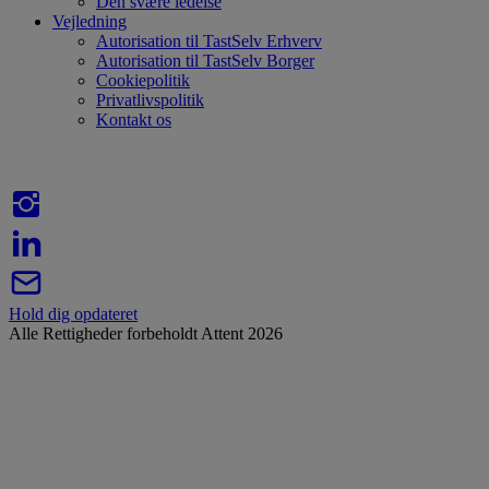
Den svære ledelse
Vejledning
Autorisation til TastSelv Erhverv
Autorisation til TastSelv Borger
Cookiepolitik
Privatlivspolitik
Kontakt os
Hold dig opdateret
Alle Rettigheder forbeholdt Attent 2026