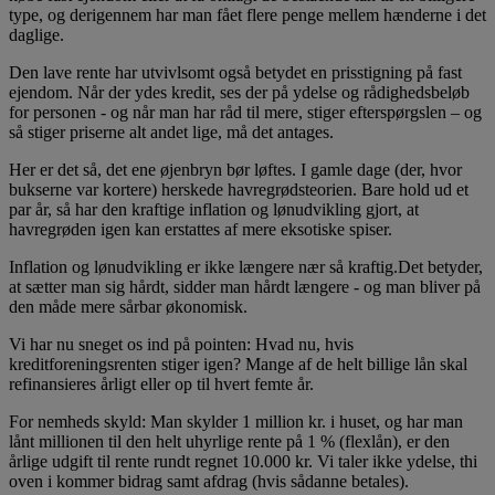
type, og derigennem har man fået flere penge mellem hænderne i det
daglige.
Den lave rente har utvivlsomt også betydet en prisstigning på fast
ejendom. Når der ydes kredit, ses der på ydelse og rådighedsbeløb
for personen - og når man har råd til mere, stiger efterspørgslen – og
så stiger priserne alt andet lige, må det antages.
Her er det så, det ene øjenbryn bør løftes. I gamle dage (der, hvor
bukserne var kortere) herskede havregrødsteorien. Bare hold ud et
par år, så har den kraftige inflation og lønudvikling gjort, at
havregrøden igen kan erstattes af mere eksotiske spiser.
Inflation og lønudvikling er ikke længere nær så kraftig.Det betyder,
at sætter man sig hårdt, sidder man hårdt længere - og man bliver på
den måde mere sårbar økonomisk.
Vi har nu sneget os ind på pointen: Hvad nu, hvis
kreditforeningsrenten stiger igen? Mange af de helt billige lån skal
refinansieres årligt eller op til hvert femte år.
For nemheds skyld: Man skylder 1 million kr. i huset, og har man
lånt millionen til den helt uhyrlige rente på 1 % (flexlån), er den
årlige udgift til rente rundt regnet 10.000 kr. Vi taler ikke ydelse, thi
oven i kommer bidrag samt afdrag (hvis sådanne betales).