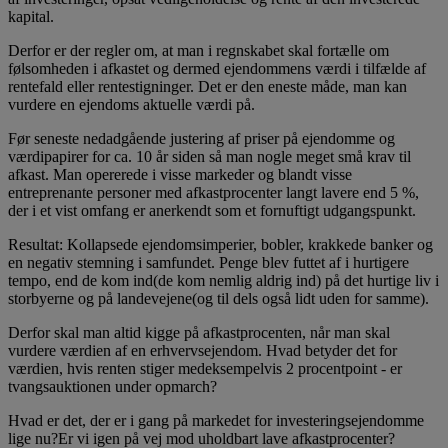
kapital.
Derfor er der regler om, at man i regnskabet skal fortælle om
følsomheden i afkastet og dermed ejendommens værdi i tilfælde af
rentefald eller rentestigninger. Det er den eneste måde, man kan
vurdere en ejendoms aktuelle værdi på.
Før seneste nedadgående justering af priser på ejendomme og
værdipapirer for ca. 10 år siden så man nogle meget små krav til
afkast. Man opererede i visse markeder og blandt visse
entreprenante personer med afkastprocenter langt lavere end 5 %,
der i et vist omfang er anerkendt som et fornuftigt udgangspunkt.
Resultat: Kollapsede ejendomsimperier, bobler, krakkede banker og
en negativ stemning i samfundet. Penge blev futtet af i hurtigere
tempo, end de kom ind(de kom nemlig aldrig ind) på det hurtige liv i
storbyerne og på landevejene(og til dels også lidt uden for samme).
Derfor skal man altid kigge på afkastprocenten, når man skal
vurdere værdien af en erhvervsejendom. Hvad betyder det for
værdien, hvis renten stiger medeksempelvis 2 procentpoint - er
tvangsauktionen under opmarch?
Hvad er det, der er i gang på markedet for investeringsejendomme
lige nu?Er vi igen på vej mod uholdbart lave afkastprocenter?