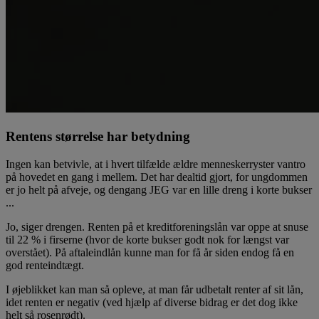
Rentens størrelse har betydning
Ingen kan betvivle, at i hvert tilfælde ældre menneskerryster vantro
på hovedet en gang i mellem. Det har dealtid gjort, for ungdommen
er jo helt på afveje, og dengang JEG var en lille dreng i korte bukser
...
Jo, siger drengen. Renten på et kreditforeningslån var oppe at snuse
til 22 % i firserne (hvor de korte bukser godt nok for længst var
overstået). På aftaleindlån kunne man for få år siden endog få en
god renteindtægt.
I øjeblikket kan man så opleve, at man får udbetalt renter af sit lån,
idet renten er negativ (ved hjælp af diverse bidrag er det dog ikke
helt så rosenrødt).