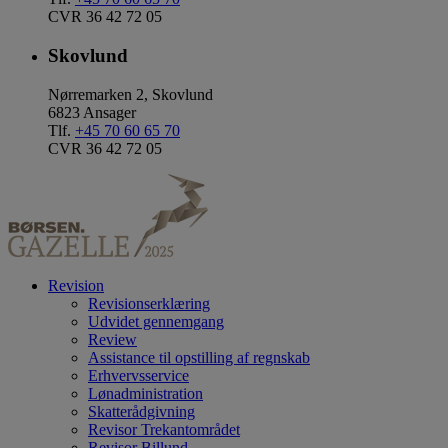
CVR 36 42 72 05
Skovlund
Nørremarken 2, Skovlund
6823 Ansager
Tlf.
+45 70 60 65 70
CVR 36 42 72 05
Revision
Revisionserklæring
Udvidet gennemgang
Review
Assistance til opstilling af regnskab
Erhvervsservice
Lønadministration
Skatterådgivning
Revisor Trekantområdet
Revisor Billund