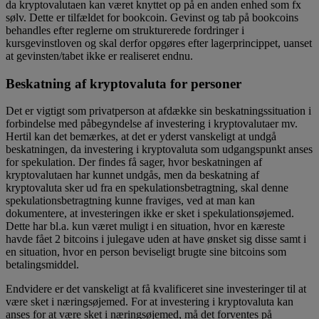
da kryptovalutaen kan været knyttet op på en anden enhed som fx
sølv. Dette er tilfældet for bookcoin. Gevinst og tab på bookcoins
behandles efter reglerne om strukturerede fordringer i
kursgevinstloven og skal derfor opgøres efter lagerprincippet, uanset
at gevinsten/tabet ikke er realiseret endnu.
Beskatning af kryptovaluta for personer
Det er vigtigt som privatperson at afdække sin beskatningssituation i
forbindelse med påbegyndelse af investering i kryptovalutaer mv.
Hertil kan det bemærkes, at det er yderst vanskeligt at undgå
beskatningen, da investering i kryptovaluta som udgangspunkt anses
for spekulation. Der findes få sager, hvor beskatningen af
kryptovalutaen har kunnet undgås, men da beskatning af
kryptovaluta sker ud fra en spekulationsbetragtning, skal denne
spekulationsbetragtning kunne fraviges, ved at man kan
dokumentere, at investeringen ikke er sket i spekulationsøjemed.
Dette har bl.a. kun været muligt i en situation, hvor en kæreste
havde fået 2 bitcoins i julegave uden at have ønsket sig disse samt i
en situation, hvor en person beviseligt brugte sine bitcoins som
betalingsmiddel.
Endvidere er det vanskeligt at få kvalificeret sine investeringer til at
være sket i næringsøjemed. For at investering i kryptovaluta kan
anses for at være sket i næringsøjemed, må det forventes på