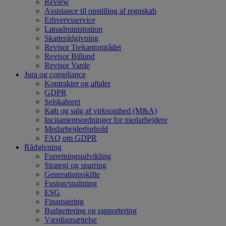
Review
Assistance til opstilling af regnskab
Erhvervsservice
Lønadministration
Skatterådgivning
Revisor Trekantområdet
Revisor Billund
Revisor Varde
Jura og compliance
Kontrakter og aftaler
GDPR
Selskabsret
Køb og salg af virksomhed (M&A)
Incitamentsordninger for medarbejdere
Medarbejderforhold
FAQ om GDPR
Rådgivning
Forretningsudvikling
Strategi og sparring
Generationsskifte
Fusion/spaltning
ESG
Finansiering
Budgettering og rapportering
Værdiansættelse