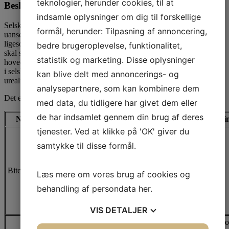
teknologier, herunder cookies, til at
Beskatning af kryptovaluta for selskaber
indsamle oplysninger om dig til forskellige
Selskaber driver som hovedregel erhvervsmæssig virksomhed,
formål, herunder: Tilpasning af annoncering,
uanset hvilken type virksomhed de driver. For selskaber er det
ligesom for personer afgørende at få klarlagt, hvornår beskatningen
bedre brugeroplevelse, funktionalitet,
skal ske. Selskaber beskattes nemlig ligesom personer som
statistik og marketing. Disse oplysninger
hovedregel efter et realisationsprincip (ved salg). Det betyder, at man
i selskabets regnskab skal afsætte en evt. udskudt skat af den
kan blive delt med annoncerings- og
urealiserede gevinst.
analysepartnere, som kan kombinere dem
Det er ikke muligt for selskaber at tilvælge lagerbeskatning.
med data, du tidligere har givet dem eller
de har indsamlet gennem din brug af deres
Navn
Beskatningstidspunkt
Indkomsttype
Bemærknin
tjenester. Ved at klikke på 'OK' giver du
Gevinst:
Personlig
samtykke til disse formål.
indkomst uden
AM-bidrag (op
Bitcoin
Ved salg (realisation)
til 52 %)
-
Læs mere om vores brug af cookies og
behandling af persondata
her
.
Tab:
Ligningsmæssigt
fradrag (25,6 %)
VIS
DETALJER
Beskattes s