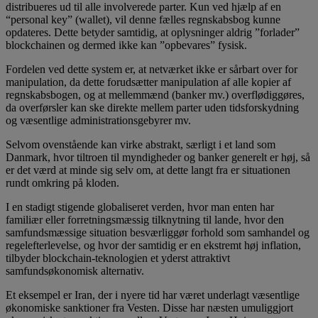
distribueres ud til alle involverede parter. Kun ved hjælp af en
“personal key” (wallet), vil denne fælles regnskabsbog kunne
opdateres. Dette betyder samtidig, at oplysninger aldrig ”forlader”
blockchainen og dermed ikke kan ”opbevares” fysisk.
Fordelen ved dette system er, at netværket ikke er sårbart over for
manipulation, da dette forudsætter manipulation af alle kopier af
regnskabsbogen, og at mellemmænd (banker mv.) overflødiggøres,
da overførsler kan ske direkte mellem parter uden tidsforskydning
og væsentlige administrationsgebyrer mv.
Selvom ovenstående kan virke abstrakt, særligt i et land som
Danmark, hvor tiltroen til myndigheder og banker generelt er høj, så
er det værd at minde sig selv om, at dette langt fra er situationen
rundt omkring på kloden.
I en stadigt stigende globaliseret verden, hvor man enten har
familiær eller forretningsmæssig tilknytning til lande, hvor den
samfundsmæssige situation besværliggør forhold som samhandel og
regelefterlevelse, og hvor der samtidig er en ekstremt høj inflation,
tilbyder blockchain-teknologien et yderst attraktivt
samfundsøkonomisk alternativ.
Et eksempel er Iran, der i nyere tid har været underlagt væsentlige
økonomiske sanktioner fra Vesten. Disse har næsten umuliggjort