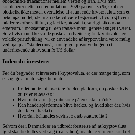
økonomiske transaktioner mellem Vesten og Iran. Hvis man
kombinerer dette med en inflation i 2020 på over 35 %, skal der
pludselig ikke megen overtalelse til at anvende kryptovaluta som et
betalingsmiddel, idet man ikke vil være begrænset i, hvor og hvem
midler overføres til/fra, og idet kryptovaluta, særligt bitcoin og
ethereum, i modsætning til den iranske mønt, generelt stiger i værdi.
Selv hvis man ikke skulle ønske at udsætte sig for kryptovalutaers
volatile prisudvikling, vil en anvendelse af kryptovaluta være mulig
ved hjælp af “stablecoins”, som følger prisudviklingen i et
underliggende aktiv, som fx US dollar.
Inden du investerer
Før du begynder at investere i kryptovaluta, er der mange ting, som
er vigtige at undersøge, herunder:
Er det muligt at investere fra den platform, du ønsker, hvis
du fx er et selskab?
Hvor opbevarer jeg min kode på en sikker måde?
Kan handelsplatformen blive hacket, og hvad sker der, hvis
den bliver hacket?
Hvordan behandles gevinst og tab skatteretligt?
Selvom der i Danmark er en udbredt forståelse af, at kryptovaluta
først skal beskattes ved salg (realisation), må dette vurderes konkret,