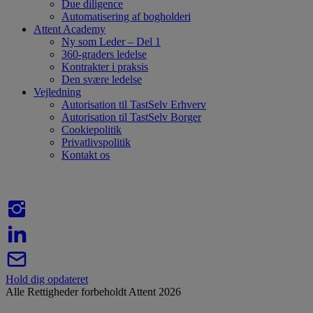
Due diligence
Automatisering af bogholderi
Attent Academy
Ny som Leder – Del 1
360-graders ledelse
Kontrakter i praksis
Den svære ledelse
Vejledning
Autorisation til TastSelv Erhverv
Autorisation til TastSelv Borger
Cookiepolitik
Privatlivspolitik
Kontakt os
Hold dig opdateret
Alle Rettigheder forbeholdt Attent 2026