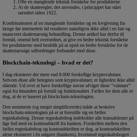
Ofte en manglende teknisk forståelse for produkterne
At de skatteregler, der anvendes, i princippet har stået
uændret siden 1922.
Kombinationen af en manglende forståelse og en lovgivning fra
længe før internettets tid resulterer naturligvis ikke altid i en fair og
nuanceret skattemæssig behandling. Denne artikel har derfor til
formål, omend helt overordnet, at give en bedre teknisk forståelse
for produkterne med henblik på at opnå en bedre forståelse for de
skattemæssige udfordringer forbundet med disse.
Blockchain-teknologi – hvad er det?
I dag eksisterer der mere end 8.000 forskellige kryptovalutaer.
Selvom disse alle betegnes som kryptovalutaer, er ligheden ikke altid
slående. Ud over at have forskellige navne afviger disse ”valutaer”
også fra hinanden på formål og funktionalitet. Fælles for dem alle er
dog, at de er baseret på blockchain-teknologien.
Den nemmeste (og meget simplificerede) måde at beskrive
blockchain-teknologien på er at forestille sig en fælles
regnskabsbog. Denne regnskabsbog indeholder alle transaktioner på
lige fod med en kontoudskrift fra banken. Forskellen mellem den
fælles regnskabsbog og kontoudskriften er dog, at kontoudskriften
alene eksisterer i én udgave (bankens), hvorimod regnskabsbogen