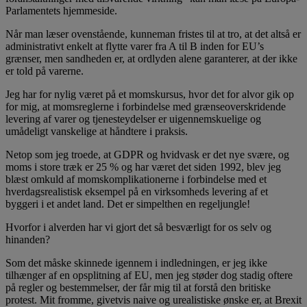
Parlamentets hjemmeside.
Når man læser ovenstående, kunneman fristes til at tro, at det altså er
administrativt enkelt at flytte varer fra A til B inden for EU’s
grænser, men sandheden er, at ordlyden alene garanterer, at der ikke
er told på varerne.
Jeg har for nylig været på et momskursus, hvor det for alvor gik op
for mig, at momsreglerne i forbindelse med grænseoverskridende
levering af varer og tjenesteydelser er uigennemskuelige og
umådeligt vanskelige at håndtere i praksis.
Netop som jeg troede, at GDPR og hvidvask er det nye svære, og
moms i store træk er 25 % og har været det siden 1992, blev jeg
blæst omkuld af momskomplikationerne i forbindelse med et
hverdagsrealistisk eksempel på en virksomheds levering af et
byggeri i et andet land. Det er simpelthen en regeljungle!
Hvorfor i alverden har vi gjort det så besværligt for os selv og
hinanden?
Som det måske skinnede igennem i indledningen, er jeg ikke
tilhænger af en opsplitning af EU, men jeg støder dog stadig oftere
på regler og bestemmelser, der får mig til at forstå den britiske
protest. Mit fromme, givetvis naive og urealistiske ønske er, at Brexit