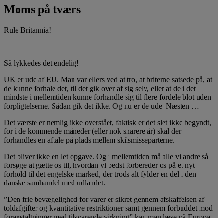
Moms på tværs
Rule Britannia!
Så lykkedes det endelig!
UK er ude af EU. Man var ellers ved at tro, at briterne satsede på, at
de kunne forhale det, til det gik over af sig selv, eller at de i det
mindste i mellemtiden kunne forhandle sig til flere fordele blot uden
forpligtelserne. Sådan gik det ikke. Og nu er de ude. Næsten …
Det værste er nemlig ikke overstået, faktisk er det slet ikke begyndt,
for i de kommende måneder (eller nok snarere år) skal der
forhandles en aftale på plads mellem skilsmisseparterne.
Det bliver ikke en let opgave. Og i mellemtiden må alle vi andre så
forsøge at gætte os til, hvordan vi bedst forbereder os på et nyt
forhold til det engelske marked, der trods alt fylder en del i den
danske samhandel med udlandet.
”Den frie bevægelighed for varer er sikret gennem afskaffelsen af
toldafgifter og kvantitative restriktioner samt gennem forbuddet mod
foranstaltninger med tilsvarende virkning” kan man læse på Europa-