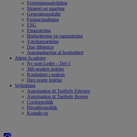
Forretningsudvikling
Strategi og sparring
Generationsskifte
Fusion/spaltning
ESG
Finansiering
Budgettering og rapportering
Værdiansættelse
Due diligence
Automatisering af bogholderi
Attent Academy
Ny som Leder – Del 1
360-graders ledelse
Kontrakter i praksis
Den svære ledelse
Vejledning
Autorisation til TastSelv Erhverv
Autorisation til TastSelv Borger
Cookiepolitik
Privatlivspolitik
Kontakt os