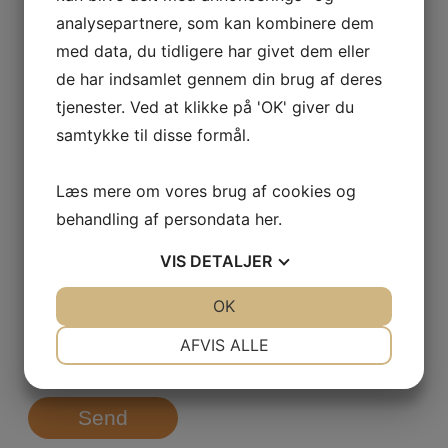
analysepartnere, som kan kombinere dem
med data, du tidligere har givet dem eller
E-mail
*
de har indsamlet gennem din brug af deres
tjenester. Ved at klikke på 'OK' giver du
samtykke til disse formål.
Virksomhed
*
Læs mere om vores brug af cookies og
behandling af persondata
her
.
Hvad drejer din henvendelse sig om?
*
VIS
DETALJER
JA
NEJ
OK
JA
NEJ
NØDVENDIGE
PRÆFERENCER
AFVIS ALLE
JA
NEJ
JA
NEJ
MARKETING
STATISTIK
Send