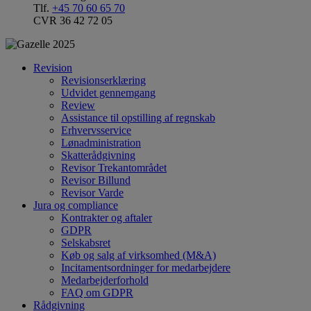
Tlf.
+45 70 60 65 70
CVR 36 42 72 05
Revision
Revisionserklæring
Udvidet gennemgang
Review
Assistance til opstilling af regnskab
Erhvervsservice
Lønadministration
Skatterådgivning
Revisor Trekantområdet
Revisor Billund
Revisor Varde
Jura og compliance
Kontrakter og aftaler
GDPR
Selskabsret
Køb og salg af virksomhed (M&A)
Incitamentsordninger for medarbejdere
Medarbejderforhold
FAQ om GDPR
Rådgivning