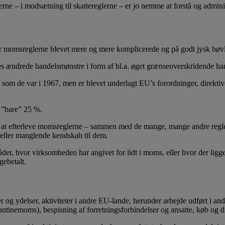
ne – i modsætning til skattereglerne – er jo nemme at forstå og adminis
 er momsreglerne blevet mere og mere komplicerede og på godt jysk bøv
s ændrede handelsmønstre i form af bl.a. øget grænseoverskridende han
 som de var i 1967, men er blevet underlagt EU’s forordninger, direkti
r ”bare” 25 %.
r at efterleve momsreglerne – sammen med de mange, mange andre regler, 
e eller manglende kendskab til dem.
der, hvor virksomheden har angivet for lidt i moms, eller hvor der li
gebetalt.
 og ydelser, aktiviteter i andre EU-lande, herunder arbejde udført i and
kantinemoms), bespisning af forretningsforbindelser og ansatte, køb og dr