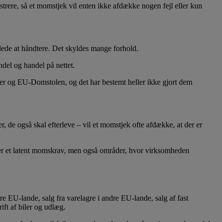
trere, så et momstjek vil enten ikke afdække nogen fejl eller kun
lede at håndtere. Det skyldes mange forhold.
del og handel på nettet.
ver og EU-Domstolen, og det har bestemt heller ikke gjort dem
de også skal efterleve – vil et momstjek ofte afdække, at der er
gger et latent momskrav, men også områder, hvor virksomheden
re EU-lande, salg fra varelagre i andre EU-lande, salg af fast
ift af biler og udlæg.