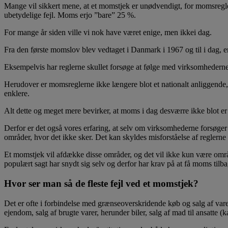
Mange vil sikkert mene, at et momstjek er unødvendigt, for momsregler
ubetydelige fejl. Moms erjo ”bare” 25 %.
For mange år siden ville vi nok have været enige, men ikkei dag.
Fra den første momslov blev vedtaget i Danmark i 1967 og til i dag,
Eksempelvis har reglerne skullet forsøge at følge med virksomhederne
Herudover er momsreglerne ikke længere blot et nationalt anliggende,
enklere.
Alt dette og meget mere bevirker, at moms i dag desværre ikke blot e
Derfor er det også vores erfaring, at selv om virksomhederne forsøge
områder, hvor det ikke sker. Det kan skyldes misforståelse af reglern
Et momstjek vil afdække disse områder, og det vil ikke kun være områ
populært sagt har snydt sig selv og derfor har krav på at få moms tilba
Hvor ser man så de fleste fejl ved et momstjek?
Det er ofte i forbindelse med grænseoverskridende køb og salg af varer
ejendom, salg af brugte varer, herunder biler, salg af mad til ansatte (