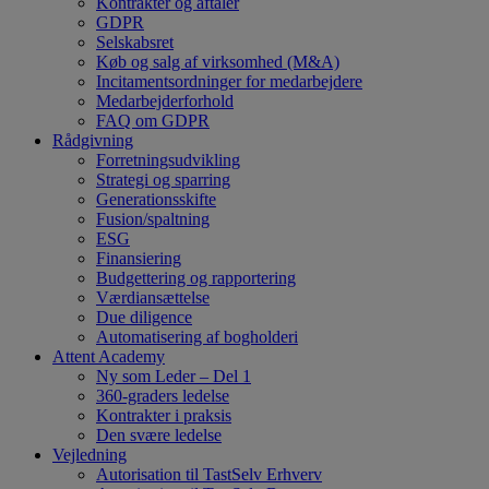
Kontrakter og aftaler
GDPR
Selskabsret
Køb og salg af virksomhed (M&A)
Incitamentsordninger for medarbejdere
Medarbejderforhold
FAQ om GDPR
Rådgivning
Forretningsudvikling
Strategi og sparring
Generationsskifte
Fusion/spaltning
ESG
Finansiering
Budgettering og rapportering
Værdiansættelse
Due diligence
Automatisering af bogholderi
Attent Academy
Ny som Leder – Del 1
360-graders ledelse
Kontrakter i praksis
Den svære ledelse
Vejledning
Autorisation til TastSelv Erhverv