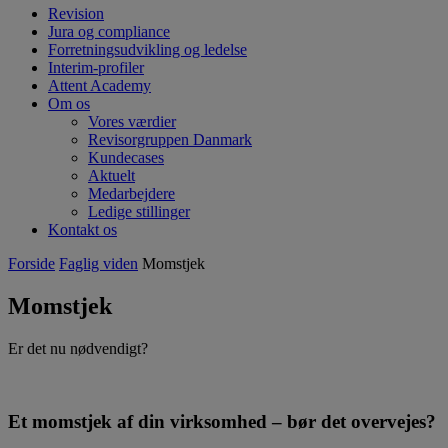
Revision
Jura og compliance
Forretningsudvikling og ledelse
Interim-profiler
Attent Academy
Om os
Vores værdier
Revisorgruppen Danmark
Kundecases
Aktuelt
Medarbejdere
Ledige stillinger
Kontakt os
Forside
Faglig viden
Momstjek
Momstjek
Er det nu nødvendigt?
Et momstjek af din virksomhed – bør det overvejes?