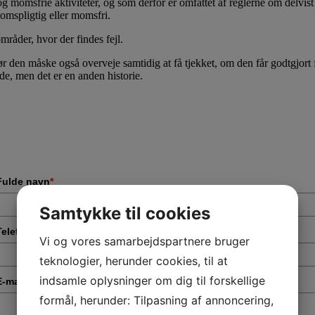
g momsfrie aktiviteter, og som derfor er omfattet af reglerne om delvis
omspligtig eller momsfri.
råder, hvor der findes fejl.
r den måske også overveje samtidig at få tjekket, om den får godtgjort for
e, men det er en anden historie.
Fulde navn
*
Samtykke til cookies
Telefonnummer
*
Vi og vores samarbejdspartnere bruger
teknologier, herunder cookies, til at
indsamle oplysninger om dig til forskellige
E-mail
*
formål, herunder: Tilpasning af annoncering,