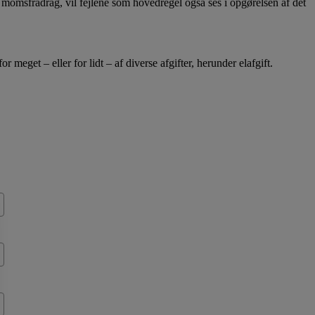
t momsfradrag, vil fejlene som hovedregel også ses i opgørelsen af det
 meget – eller for lidt – af diverse afgifter, herunder elafgift.