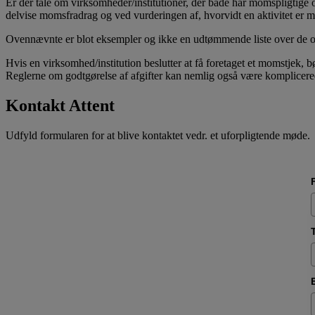
Er der tale om virksomheder/institutioner, der både har momspligtige o
delvise momsfradrag og ved vurderingen af, hvorvidt en aktivitet er m
Ovennævnte er blot eksempler og ikke en udtømmende liste over de om
Hvis en virksomhed/institution beslutter at få foretaget et momstjek, bø
Reglerne om godtgørelse af afgifter kan nemlig også være komplicered
Kontakt Attent
Udfyld formularen for at blive kontaktet vedr. et uforpligtende møde.