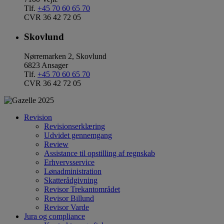
Tlf.
+45 70 60 65 70
CVR 36 42 72 05
Skovlund
Nørremarken 2, Skovlund
6823 Ansager
Tlf.
+45 70 60 65 70
CVR 36 42 72 05
Revision
Revisionserklæring
Udvidet gennemgang
Review
Assistance til opstilling af regnskab
Erhvervsservice
Lønadministration
Skatterådgivning
Revisor Trekantområdet
Revisor Billund
Revisor Varde
Jura og compliance