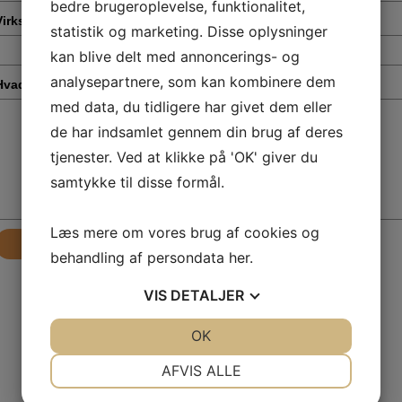
bedre brugeroplevelse, funktionalitet,
Virksomhed
*
statistik og marketing. Disse oplysninger
kan blive delt med annoncerings- og
analysepartnere, som kan kombinere dem
Hvad drejer din henvendelse sig om?
*
med data, du tidligere har givet dem eller
de har indsamlet gennem din brug af deres
tjenester. Ved at klikke på 'OK' giver du
samtykke til disse formål.
Læs mere om vores brug af cookies og
Send
behandling af persondata
her
.
VIS
DETALJER
JA
NEJ
OK
JA
NEJ
NØDVENDIGE
PRÆFERENCER
AFVIS ALLE
JA
NEJ
JA
NEJ