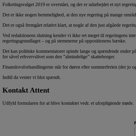
Folketingsvalget 2019 er overstået, og der er udarbejdet et nyt regeri
Det er ikke nogen hemmelighed, at den nye regering på mange områder
Det er også fremgået relativt klart, at nogle af den just afgåede reger
Ved redaktionens slutning kender vi ikke ret meget til regeringens int
regeringsgrundlaget – og på stemmerne på oppositionens bænke.
Det kan politiske kommentatorer spinde lange og spændende ender på. 
for såvel erhvervslivet som den ”almindelige” skatteborger.
Finanslovsforhandlingerne står for døren efter sommerferien (der jo ogs
Indtil da venter vi blot spændt.
Kontakt Attent
Udfyld formularen for at blive kontaktet vedr. et uforpligtende møde.