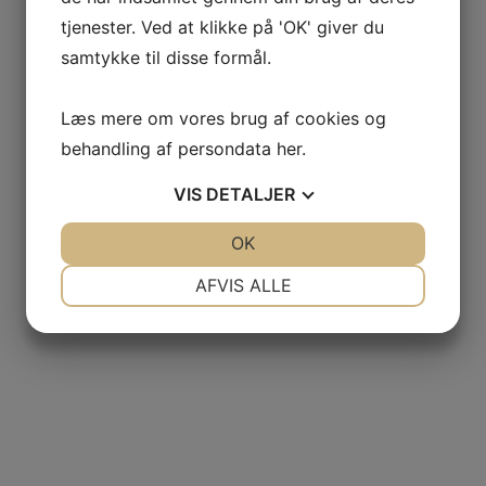
tjenester. Ved at klikke på 'OK' giver du
samtykke til disse formål.
Læs mere om vores brug af cookies og
behandling af persondata
her
.
VIS
DETALJER
JA
NEJ
OK
JA
NEJ
NØDVENDIGE
PRÆFERENCER
AFVIS ALLE
JA
NEJ
JA
NEJ
MARKETING
STATISTIK