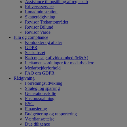
Assistance til opstilling af regnskab
Erhvervsservice
Lønadministration
Skatterådgivning
Revisor Trekantområdet
Revisor Billund
Revisor Varde
Jura og compliance
Kontrakter og aftaler
GDPR
Selskabsret
Køb og salg af virksomhed (M&A)
Incitamentsordninger for medarbejdere
Medarbejderforhold
FAQ om GDPR
Rådgivning
Forretningsudvikling
Strategi og sparring
Generationsskifte
Fusion/spaltning
ESG
Finansiering
Budgettering og rapportering
Værdiansættelse
Due diligence