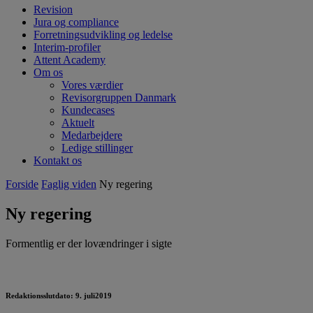
Revision
Jura og compliance
Forretningsudvikling og ledelse
Interim-profiler
Attent Academy
Om os
Vores værdier
Revisorgruppen Danmark
Kundecases
Aktuelt
Medarbejdere
Ledige stillinger
Kontakt os
Forside
Faglig viden
Ny regering
Ny regering
Formentlig er der lovændringer i sigte
Redaktionsslutdato: 9. juli2019