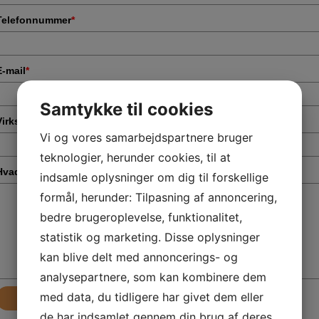
Telefonnummer
*
E-mail
*
Samtykke til cookies
Virksomhed
*
Vi og vores samarbejdspartnere bruger
teknologier, herunder cookies, til at
Hvad drejer din henvendelse sig om?
*
indsamle oplysninger om dig til forskellige
formål, herunder: Tilpasning af annoncering,
bedre brugeroplevelse, funktionalitet,
statistik og marketing. Disse oplysninger
kan blive delt med annoncerings- og
analysepartnere, som kan kombinere dem
med data, du tidligere har givet dem eller
Send
de har indsamlet gennem din brug af deres