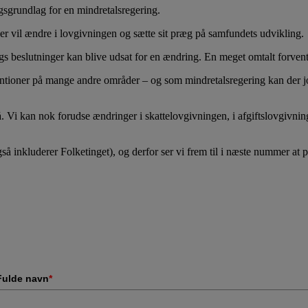
ngsgrundlag for en mindretalsregering.
 vil ændre i lovgivningen og sætte sit præg på samfundets udvikling.
ings beslutninger kan blive udsat for en ændring. En meget omtalt forven
entioner på mange andre områder – og som mindretalsregering kan der jo 
Vi kan nok forudse ændringer i skattelovgivningen, i afgiftslovgivnin
å inkluderer Folketinget), og derfor ser vi frem til i næste nummer at p
Fulde navn
*