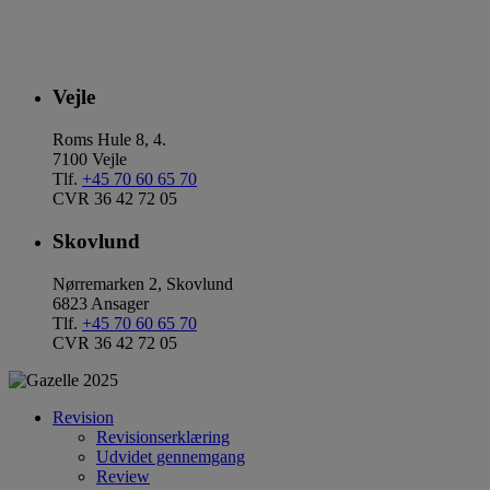
Vejle
Roms Hule 8, 4.
7100 Vejle
Tlf.
+45 70 60 65 70
CVR 36 42 72 05
Skovlund
Nørremarken 2, Skovlund
6823 Ansager
Tlf.
+45 70 60 65 70
CVR 36 42 72 05
Revision
Revisionserklæring
Udvidet gennemgang
Review