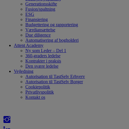
Generationsskifte
Fusion/spaltning
ESG
Finansiering
Budgettering og rapportering
Værdiansættelse
Due diligence
Automatisering af bogholderi
Attent Academy
Ny som Leder – Del 1
360-graders ledelse
Kontrakter i praksis
Den svære ledelse
Vejledning
Autorisation til TastSelv Erhverv
Autorisation til TastSelv Borger
Cookiepolitik
Privatlivspolitik
Kontakt os