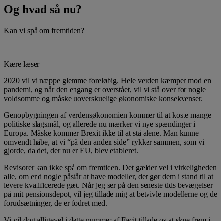
Og hvad så nu?
Kan vi spå om fremtiden?
Kære læser
2020 vil vi næppe glemme foreløbig. Hele verden kæmper mod en
pandemi, og når den engang er overstået, vil vi stå over for nogle
voldsomme og måske uoverskuelige økonomiske konsekvenser.
Genopbygningen af verdensøkonomien kommer til at koste mange
politiske slagsmål, og allerede nu mærker vi nye spændinger i
Europa. Måske kommer Brexit ikke til at stå alene. Man kunne
omvendt håbe, at vi “på den anden side” rykker sammen, som vi
gjorde, da det, der nu er EU, blev etableret.
Revisorer kan ikke spå om fremtiden. Det gælder vel i virkeligheden
alle, om end nogle påstår at have modeller, der gør dem i stand til at
levere kvalificerede gæt. Når jeg ser på den seneste tids bevægelser
på mit pensionsdepot, vil jeg tillade mig at betvivle modellerne og de
forudsætninger, de er fodret med.
Vi vil dog alligevel i dette nummer af Facit tillade os at skue frem i