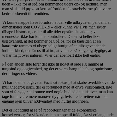
tiden – ikke for at spå om kommende tiders op- og nedture, men
man skal altid prøve at lære af fortiden i bestræbelserne på at være
bedre forberedt til fremtiden.
Vi kunne næppe have forudset, at der ville udbryde en pandemi af
dimensioner som COVID-19 – eller kunne vi? Hvis man skuer
tilbage i historien, er der til alle tider opstået situationer, vi
mennesker ikke har kunnet kontrollere. Det er så heller ikke
usædvanligt, at det kommer bag på os, for på bagsiden af en
katastrofe rammes vi ubegribeligt hurtigt af en tilbagevendende
indbildskhed, der får os til at tro, at vi nu er så kloge og dygtige, at
vi har magt over naturen. Vi er der åbenbart ikke helt endnu.
På den anden side fører det ikke til noget at lade sig ramme af
tungsind og opgivenhed, og det er vores hang til håb og optimisme,
der bringer os videre.
Vi har i denne udgave af Facit sat fokus på at skabe overblik over de
mulighederog risici, der er forbundet med at drive virksomhed, lige
som vi forsøger at komme med nogle bud på de initiativer, man kan
tage for at være mere manøvredygtig, hvis – eller rettere når – det
engang igen bliver nødvendigt med hurtig indgriben.
Det er lidt tidligt at se på rapporteringenaf de økonomiske
konsekvenser, for vi kender dem næppe til fulde, før vi er langt inde