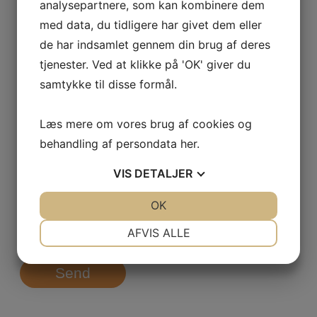
analysepartnere, som kan kombinere dem
E-mail
*
med data, du tidligere har givet dem eller
de har indsamlet gennem din brug af deres
tjenester. Ved at klikke på 'OK' giver du
Virksomhed
*
samtykke til disse formål.
Læs mere om vores brug af cookies og
Hvad drejer din henvendelse sig om?
*
behandling af persondata
her
.
VIS
DETALJER
JA
NEJ
OK
JA
NEJ
NØDVENDIGE
PRÆFERENCER
AFVIS ALLE
JA
NEJ
JA
NEJ
Send
MARKETING
STATISTIK