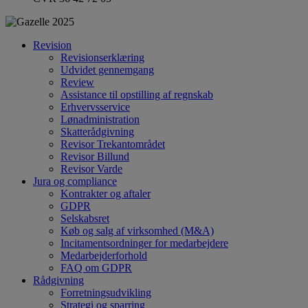
Revision
Revisionserklæring
Udvidet gennemgang
Review
Assistance til opstilling af regnskab
Erhvervsservice
Lønadministration
Skatterådgivning
Revisor Trekantområdet
Revisor Billund
Revisor Varde
Jura og compliance
Kontrakter og aftaler
GDPR
Selskabsret
Køb og salg af virksomhed (M&A)
Incitamentsordninger for medarbejdere
Medarbejderforhold
FAQ om GDPR
Rådgivning
Forretningsudvikling
Strategi og sparring