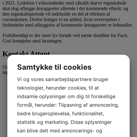
i 2021. Ledelsen i virksomheder med såkaldt skæve regnskabsår
skal dog aflægge årsrapporter allerede i det kommende efterår, og
den regnskabsperiode vil indeholde en del af effekten af
coronakrisen. Derfor bringer vi en artikel, hvor overvejelser i
forbindelse med aflæggelse af kommende årsrapporter er behandlet.
Forhåbentligt er der mere lys forude ved næste deadline for Facit.
God fornøjelse med læsningen.
Kontakt Attent
Samtykke til cookies
Udfyld formularen for at blive kontaktet vedr. et uforpligtende
møde.
Vi og vores samarbejdspartnere bruger
teknologier, herunder cookies, til at
Fulde navn
*
indsamle oplysninger om dig til forskellige
formål, herunder: Tilpasning af annoncering,
bedre brugeroplevelse, funktionalitet,
Telefonnummer
*
statistik og marketing. Disse oplysninger
kan blive delt med annoncerings- og