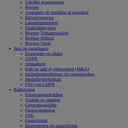
Udvidet gennemgang
Review
Assistance til opstilling af regnskab
Erhvervsservice
Lønadministration
Skatterådgivning
Revisor Trekantområdet
Revisor Billund
Revisor Varde
Jura og compliance
Kontrakter og aftaler
GDPR
Selskabsret
Køb og salg af virksomhed (M&A)
Incitamentsordninger for medarbejdere
Medarbejderforhold
FAQ om GDPR
Rådgivning
Forretningsudvikling
Strategi og sparring
Generationsskifte
Fusion/spaltning
ESG
Finansiering
Budgettering og rapportering