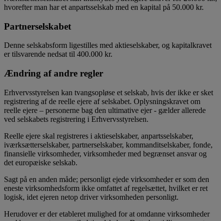
hvorefter man har et anpartsselskab med en kapital på 50.000 kr.
Partnerselskabet
Denne selskabsform ligestilles med aktieselskaber, og kapitalkravet
er tilsvarende nedsat til 400.000 kr.
Ændring af andre regler
Erhvervsstyrelsen kan tvangsopløse et selskab, hvis der ikke er sket
registrering af de reelle ejere af selskabet. Oplysningskravet om
reelle ejere – personerne bag den ultimative ejer - gælder allerede
ved selskabets registrering i Erhvervsstyrelsen.
Reelle ejere skal registreres i aktieselskaber, anpartsselskaber,
iværksætterselskaber, partnerselskaber, kommanditselskaber, fonde,
finansielle virksomheder, virksomheder med begrænset ansvar og
det europæiske selskab.
Sagt på en anden måde; personligt ejede virksomheder er som den
eneste virksomhedsform ikke omfattet af regelsættet, hvilket er ret
logisk, idet ejeren netop driver virksomheden personligt.
Herudover er der etableret mulighed for at omdanne virksomheder