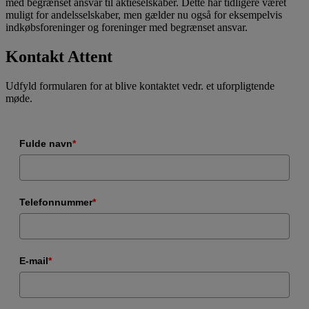
med begrænset ansvar til aktieselskaber. Dette har tidligere været
muligt for andelsselskaber, men gælder nu også for eksempelvis
indkøbsforeninger og foreninger med begrænset ansvar.
Kontakt Attent
Udfyld formularen for at blive kontaktet vedr. et uforpligtende
møde.
Fulde navn
*
Telefonnummer
*
E-mail
*