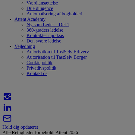
Værdiansættelse
Due diligence
Automatisering af bogholderi
Attent Academy
Ny som Leder – Del 1
360-graders ledelse
Kontrakter i praksis
Den svære ledelse
Vejledning
Autorisation til TastSelv Erhverv
Autorisation til TastSelv Borger
Cookiepolitik
Privatlivspolitik
Kontakt os
Hold dig opdateret
Alle Rettigheder forbeholdt Attent 2026