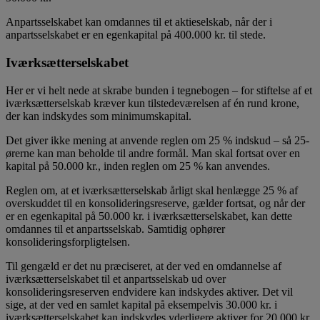
Anpartsselskabet kan omdannes til et aktieselskab, når der i
anpartsselskabet er en egenkapital på 400.000 kr. til stede.
Iværksætterselskabet
Her er vi helt nede at skrabe bunden i tegnebogen – for stiftelse af et
iværksætterselskab kræver kun tilstedeværelsen af én rund krone,
der kan indskydes som minimumskapital.
Det giver ikke mening at anvende reglen om 25 % indskud – så 25-
ørerne kan man beholde til andre formål. Man skal fortsat over en
kapital på 50.000 kr., inden reglen om 25 % kan anvendes.
Reglen om, at et iværksætterselskab årligt skal henlægge 25 % af
overskuddet til en konsolideringsreserve, gælder fortsat, og når der
er en egenkapital på 50.000 kr. i iværksætterselskabet, kan dette
omdannes til et anpartsselskab. Samtidig ophører
konsolideringsforpligtelsen.
Til gengæld er det nu præciseret, at der ved en omdannelse af
iværksætterselskabet til et anpartsselskab ud over
konsolideringsreserven endvidere kan indskydes aktiver. Det vil
sige, at der ved en samlet kapital på eksempelvis 30.000 kr. i
iværksætterselskabet kan indskydes yderligere aktiver for 20.000 kr.,