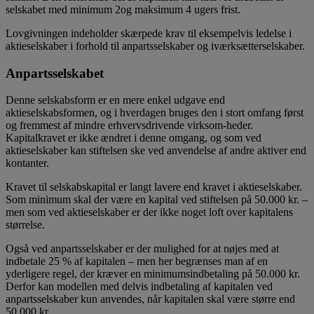
selskabet med minimum 2og maksimum 4 ugers frist.
Lovgivningen indeholder skærpede krav til eksempelvis ledelse i
aktieselskaber i forhold til anpartsselskaber og iværksætterselskaber.
Anpartsselskabet
Denne selskabsform er en mere enkel udgave end
aktieselskabsformen, og i hverdagen bruges den i stort omfang først
og fremmest af mindre erhvervsdrivende virksom-heder.
Kapitalkravet er ikke ændret i denne omgang, og som ved
aktieselskaber kan stiftelsen ske ved anvendelse af andre aktiver end
kontanter.
Kravet til selskabskapital er langt lavere end kravet i aktieselskaber.
Som minimum skal der være en kapital ved stiftelsen på 50.000 kr. –
men som ved aktieselskaber er der ikke noget loft over kapitalens
størrelse.
Også ved anpartsselskaber er der mulighed for at nøjes med at
indbetale 25 % af kapitalen – men her begrænses man af en
yderligere regel, der kræver en minimumsindbetaling på 50.000 kr.
Derfor kan modellen med delvis indbetaling af kapitalen ved
anpartsselskaber kun anvendes, når kapitalen skal være større end
50.000 kr.