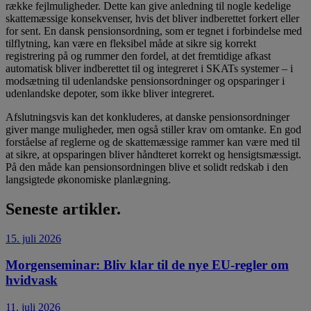
række fejlmuligheder. Dette kan give anledning til nogle kedelige
skattemæssige konsekvenser, hvis det bliver indberettet forkert eller
for sent. En dansk pensionsordning, som er tegnet i forbindelse med
tilflytning, kan være en fleksibel måde at sikre sig korrekt
registrering på og rummer den fordel, at det fremtidige afkast
automatisk bliver indberettet til og integreret i SKATs systemer – i
modsætning til udenlandske pensionsordninger og opsparinger i
udenlandske depoter, som ikke bliver integreret.
Afslutningsvis kan det konkluderes, at danske pensionsordninger
giver mange muligheder, men også stiller krav om omtanke. En god
forståelse af reglerne og de skattemæssige rammer kan være med til
at sikre, at opsparingen bliver håndteret korrekt og hensigtsmæssigt.
På den måde kan pensionsordningen blive et solidt redskab i den
langsigtede økonomiske planlægning.
Seneste artikler.
15. juli 2026
Morgenseminar: Bliv klar til de nye EU-regler om
hvidvask
11. juli 2026