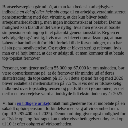
Bortseelsesreglen går ud på, at man kan bede sin arbejdsgiver
indbetale
en del af eller hele sin gage
til en arbejdsgiveradministreret
pensionsordning med den virkning, at der kun bliver betalt
arbejdsmarkedsbidrag, men ingen indkomstskat af beløbet. Denne
mulighed kan blandt andet være nyttig, hvis men ønsker at booste
sin pensionsordning op til et påtænkt generationsskifte. Reglen er
selvfølgelig også nyttig, hvis man er blevet opmærksom på, at man
løbende har indbetalt for lidt i forhold til de forventninger, man har
til sin pensionstilværelse. Og reglen er blevet særligt relevant, hvis
man er så højt lønnet, at der er udsigt til, at man kommer til at betale
top-topskat fremover.
Personer, som tjener mellem 55.000 og 67.000 kr. om måneden, bør
være opmærksomme på, at de fremover får mindre ud af deres
skattefradrag, da topskatten på 15 % i dette spænd fra og med 2026
bliver erstattet af mellemskatten på 7,5 %. Hvis der er tilstrækkelig
indkomst over topskattegrænsen og plads til det i økonomien, er det
derfor en overvejelse værd at indskyde lidt ekstra inden nytår 2025.
Vi har i
en tidligere artikel
omtalt mulighederne for at indbetale på en
såkaldt ophørspension i forbindelse med salg af virksomhed mm.
(op til 3.285.400 kr. i 2025). Denne ordning giver også mulighed for
at ”fylde op”, og fradraget kan under visse betingelser udnyttes i op
til 10 år efter ophøret af virksomheden.