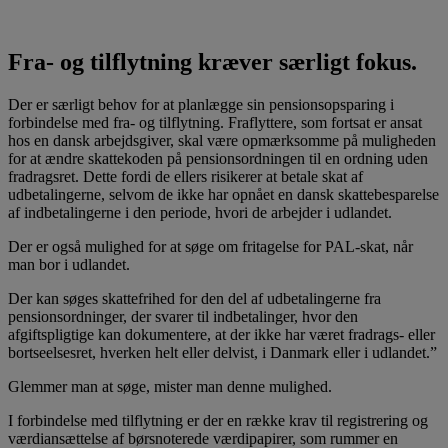
Fra- og tilflytning kræver særligt fokus.
Der er særligt behov for at planlægge sin pensionsopsparing i
forbindelse med fra- og tilflytning. Fraflyttere, som fortsat er ansat
hos en dansk arbejdsgiver, skal være opmærksomme på muligheden
for at ændre skattekoden på pensionsordningen til en ordning uden
fradragsret. Dette fordi de ellers risikerer at betale skat af
udbetalingerne, selvom de ikke har opnået en dansk skattebesparelse
af indbetalingerne i den periode, hvori de arbejder i udlandet.
Der er også mulighed for at søge om fritagelse for PAL-skat, når
man bor i udlandet.
Der kan søges skattefrihed for den del af udbetalingerne fra
pensionsordninger, der svarer til indbetalinger, hvor den
afgiftspligtige kan dokumentere, at der ikke har været fradrags- eller
bortseelsesret, hverken helt eller delvist, i Danmark eller i udlandet.”
Glemmer man at søge, mister man denne mulighed.
I forbindelse med tilflytning er der en række krav til registrering og
værdiansættelse af børsnoterede værdipapirer, som rummer en