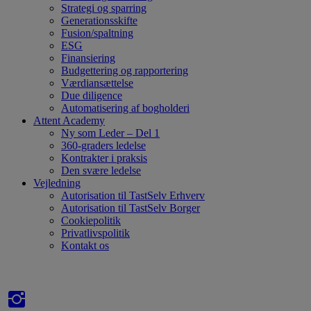
Strategi og sparring
Generationsskifte
Fusion/spaltning
ESG
Finansiering
Budgettering og rapportering
Værdiansættelse
Due diligence
Automatisering af bogholderi
Attent Academy
Ny som Leder – Del 1
360-graders ledelse
Kontrakter i praksis
Den svære ledelse
Vejledning
Autorisation til TastSelv Erhverv
Autorisation til TastSelv Borger
Cookiepolitik
Privatlivspolitik
Kontakt os