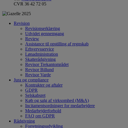
CVR 36 42 72 05
Revision
Revisionserklæring
Udvidet gennemgang
Review
Assistance til opstilling af regnskab
Erhvervsservice
Lønadministration
Skatterådgivning
Revisor Trekantområdet
Revisor Billund
Revisor Varde
Jura og compliance
Kontrakter og aftaler
GDPR
Selskabsret
Køb og salg af virksomhed (M&A)
Incitamentsordninger for medarbejdere
Medarbejderforhold
FAQ om GDPR
Rådgivning
Forretningsudvikling