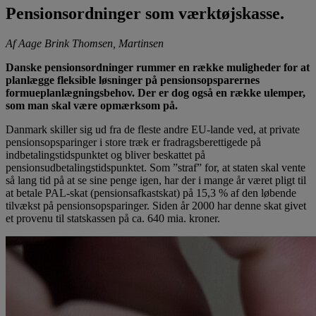
Pensionsordninger som værktøjskasse.
Af Aage Brink Thomsen, Martinsen
Danske pensionsordninger rummer en række muligheder for at
planlægge fleksible løsninger på pensionsopsparernes
formueplanlægningsbehov. Der er dog også en række ulemper,
som man skal være opmærksom på.
Danmark skiller sig ud fra de fleste andre EU-lande ved, at private
pensionsopsparinger i store træk er fradragsberettigede på
indbetalingstidspunktet og bliver beskattet på
pensionsudbetalingstidspunktet. Som ”straf” for, at staten skal vente
så lang tid på at se sine penge igen, har der i mange år været pligt til
at betale PAL-skat (pensionsafkastskat) på 15,3 % af den løbende
tilvækst på pensionsopsparinger. Siden år 2000 har denne skat givet
et provenu til statskassen på ca. 640 mia. kroner.