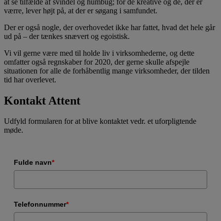
at se tilfælde af svindel og humbug; for de kreative og de, der er
værre, lever højt på, at der er søgang i samfundet.
Der er også nogle, der overhovedet ikke har fattet, hvad det hele går
ud på – der tænkes snævert og egoistisk.
Vi vil gerne være med til holde liv i virksomhederne, og dette
omfatter også regnskaber for 2020, der gerne skulle afspejle
situationen for alle de forhåbentlig mange virksomheder, der tilden
tid har overlevet.
Kontakt Attent
Udfyld formularen for at blive kontaktet vedr. et uforpligtende
møde.
Fulde navn
*
Telefonnummer
*