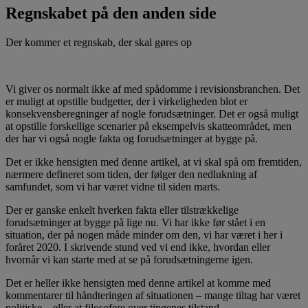
Regnskabet på den anden side
Der kommer et regnskab, der skal gøres op
Vi giver os normalt ikke af med spådomme i revisionsbranchen. Det
er muligt at opstille budgetter, der i virkeligheden blot er
konsekvensberegninger af nogle forudsætninger. Det er også muligt
at opstille forskellige scenarier på eksempelvis skatteområdet, men
der har vi også nogle fakta og forudsætninger at bygge på.
Det er ikke hensigten med denne artikel, at vi skal spå om fremtiden,
nærmere defineret som tiden, der følger den nedlukning af
samfundet, som vi har været vidne til siden marts.
Der er ganske enkelt hverken fakta eller tilstrækkelige
forudsætninger at bygge på lige nu. Vi har ikke før stået i en
situation, der på nogen måde minder om den, vi har været i her i
foråret 2020. I skrivende stund ved vi end ikke, hvordan eller
hvornår vi kan starte med at se på forudsætningerne igen.
Det er heller ikke hensigten med denne artikel at komme med
kommentarer til håndteringen af situationen – mange tiltag har været
politiske – eller at filosofere over tingenes tilstand.