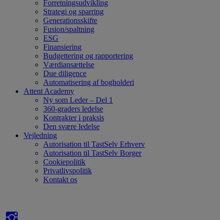
Forretningsudvikling
Strategi og sparring
Generationsskifte
Fusion/spaltning
ESG
Finansiering
Budgettering og rapportering
Værdiansættelse
Due diligence
Automatisering af bogholderi
Attent Academy
Ny som Leder – Del 1
360-graders ledelse
Kontrakter i praksis
Den svære ledelse
Vejledning
Autorisation til TastSelv Erhverv
Autorisation til TastSelv Borger
Cookiepolitik
Privatlivspolitik
Kontakt os