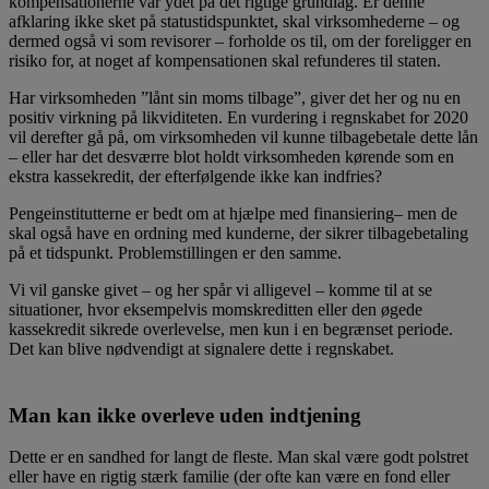
kompensationerne var ydet på det rigtige grundlag. Er denne
afklaring ikke sket på statustidspunktet, skal virksomhederne – og
dermed også vi som revisorer – forholde os til, om der foreligger en
risiko for, at noget af kompensationen skal refunderes til staten.
Har virksomheden ”lånt sin moms tilbage”, giver det her og nu en
positiv virkning på likviditeten. En vurdering i regnskabet for 2020
vil derefter gå på, om virksomheden vil kunne tilbagebetale dette lån
– eller har det desværre blot holdt virksomheden kørende som en
ekstra kassekredit, der efterfølgende ikke kan indfries?
Pengeinstitutterne er bedt om at hjælpe med finansiering– men de
skal også have en ordning med kunderne, der sikrer tilbagebetaling
på et tidspunkt. Problemstillingen er den samme.
Vi vil ganske givet – og her spår vi alligevel – komme til at se
situationer, hvor eksempelvis momskreditten eller den øgede
kassekredit sikrede overlevelse, men kun i en begrænset periode.
Det kan blive nødvendigt at signalere dette i regnskabet.
Man kan ikke overleve uden indtjening
Dette er en sandhed for langt de fleste. Man skal være godt polstret
eller have en rigtig stærk familie (der ofte kan være en fond eller