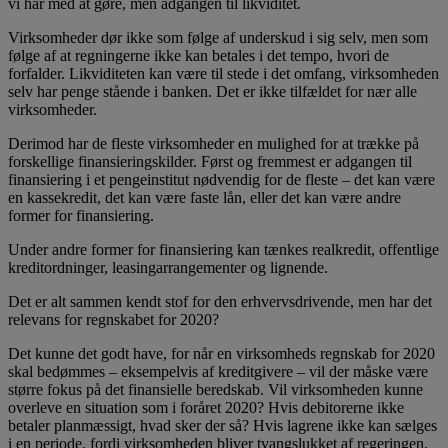
vi har med at gøre, men adgangen til likviditet.
Virksomheder dør ikke som følge af underskud i sig selv, men som
følge af at regningerne ikke kan betales i det tempo, hvori de
forfalder. Likviditeten kan være til stede i det omfang, virksomheden
selv har penge stående i banken. Det er ikke tilfældet for nær alle
virksomheder.
Derimod har de fleste virksomheder en mulighed for at trække på
forskellige finansieringskilder. Først og fremmest er adgangen til
finansiering i et pengeinstitut nødvendig for de fleste – det kan være
en kassekredit, det kan være faste lån, eller det kan være andre
former for finansiering.
Under andre former for finansiering kan tænkes realkredit, offentlige
kreditordninger, leasingarrangementer og lignende.
Det er alt sammen kendt stof for den erhvervsdrivende, men har det
relevans for regnskabet for 2020?
Det kunne det godt have, for når en virksomheds regnskab for 2020
skal bedømmes – eksempelvis af kreditgivere – vil der måske være
større fokus på det finansielle beredskab. Vil virksomheden kunne
overleve en situation som i foråret 2020? Hvis debitorerne ikke
betaler planmæssigt, hvad sker der så? Hvis lagrene ikke kan sælges
i en periode, fordi virksomheden bliver tvangslukket af regeringen,