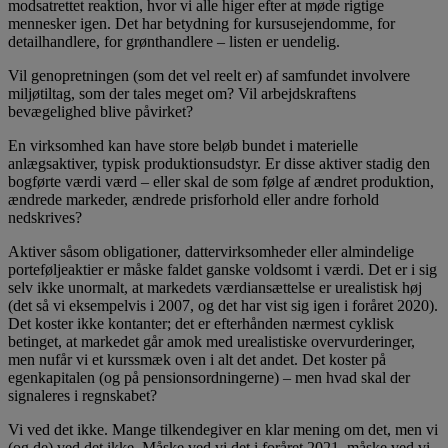
modsatrettet reaktion, hvor vi alle higer efter at møde rigtige
mennesker igen. Det har betydning for kursusejendomme, for
detailhandlere, for grønthandlere – listen er uendelig.
Vil genopretningen (som det vel reelt er) af samfundet involvere
miljøtiltag, som der tales meget om? Vil arbejdskraftens
bevægelighed blive påvirket?
En virksomhed kan have store beløb bundet i materielle
anlægsaktiver, typisk produktionsudstyr. Er disse aktiver stadig den
bogførte værdi værd – eller skal de som følge af ændret produktion,
ændrede markeder, ændrede prisforhold eller andre forhold
nedskrives?
Aktiver såsom obligationer, dattervirksomheder eller almindelige
porteføljeaktier er måske faldet ganske voldsomt i værdi. Det er i sig
selv ikke unormalt, at markedets værdiansættelse er urealistisk høj
(det så vi eksempelvis i 2007, og det har vist sig igen i foråret 2020).
Det koster ikke kontanter; det er efterhånden nærmest cyklisk
betinget, at markedet går amok med urealistiske overvurderinger,
men nufår vi et kurssmæk oven i alt det andet. Det koster på
egenkapitalen (og på pensionsordningerne) – men hvad skal der
signaleres i regnskabet?
Vi ved det ikke. Mange tilkendegiver en klar mening om det, men vi
(og de) ved det ikke. Måske ved vi det i foråret 2021, måske ved vi