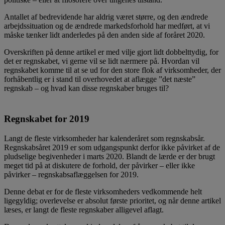
Antallet af bedrevidende har aldrig været større, og den ændrede
arbejdssituation og de ændrede markedsforhold har medført, at vi
måske tænker lidt anderledes på den anden side af foråret 2020.
Overskriften på denne artikel er med vilje gjort lidt dobbelttydig, for
det er regnskabet, vi gerne vil se lidt nærmere på. Hvordan vil
regnskabet komme til at se ud for den store flok af virksomheder, der
forhåbentlig er i stand til overhovedet at aflægge ”det næste”
regnskab – og hvad kan disse regnskaber bruges til?
Regnskabet for 2019
Langt de fleste virksomheder har kalenderåret som regnskabsår.
Regnskabsåret 2019 er som udgangspunkt derfor ikke påvirket af de
pludselige begivenheder i marts 2020. Blandt de lærde er der brugt
meget tid på at diskutere de forhold, der påvirker – eller ikke
påvirker – regnskabsaflæggelsen for 2019.
Denne debat er for de fleste virksomheders vedkommende helt
ligegyldig; overlevelse er absolut første prioritet, og når denne artikel
læses, er langt de fleste regnskaber alligevel aflagt.