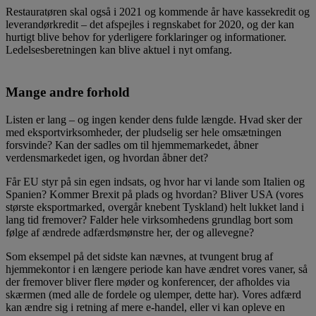
Restauratøren skal også i 2021 og kommende år have kassekredit og
leverandørkredit – det afspejles i regnskabet for 2020, og der kan
hurtigt blive behov for yderligere forklaringer og informationer.
Ledelsesberetningen kan blive aktuel i nyt omfang.
Mange andre forhold
Listen er lang – og ingen kender dens fulde længde. Hvad sker der
med eksportvirksomheder, der pludselig ser hele omsætningen
forsvinde? Kan der sadles om til hjemmemarkedet, åbner
verdensmarkedet igen, og hvordan åbner det?
Får EU styr på sin egen indsats, og hvor har vi lande som Italien og
Spanien? Kommer Brexit på plads og hvordan? Bliver USA (vores
største eksportmarked, overgår knebent Tyskland) helt lukket land i
lang tid fremover? Falder hele virksomhedens grundlag bort som
følge af ændrede adfærdsmønstre her, der og allevegne?
Som eksempel på det sidste kan nævnes, at tvungent brug af
hjemmekontor i en længere periode kan have ændret vores vaner, så
der fremover bliver flere møder og konferencer, der afholdes via
skærmen (med alle de fordele og ulemper, dette har). Vores adfærd
kan ændre sig i retning af mere e-handel, eller vi kan opleve en