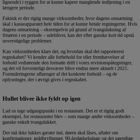
lignende) i ryggen for at kunne kapere manglende indtjening i en
længere periode.
Faktisk er der rigtig mange virksomheder, hvor dagens omsætning
skal i kasseapparatet hele tiden for at kunne betale regningerne. Hvis
dagens omsætning – eksempelvis på grund af tvangslukning af
frisøren i en periode – udebliver, kan der efter ganske kort tid opstå
uoverstigelige problemer.
Kan virksomheden klare det, og hvordan skal det rapporteresi
regnskabet? Vi kender alle forbehold for eller fremhævelser af
forhold vedrørende den fortsatte drift i vores revisionspåtegninger,
og det vil forventeligt desværre blive endnu mere aktuelt i 2021.
Formuleringerne afhænger af det konkrete forhold – og de
oplysninger, der i øvrigt gives i regnskabet.
Hullet bliver ikke fyldt op igen
Lad os tage udgangspunkt i en restaurant. Det er et rigtig godt
eksempel, for restauranter blev – som mange andre virksomheder –
ganske enkelt tvangslukket.
Der må ikke lukkes gæster ind, døren skal låses, aftaler om
konfirmationer, guldbryllupper, 90-årsfødselsdage og det ugentlige