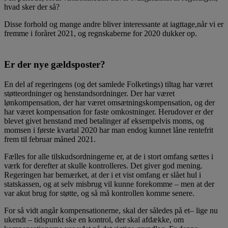
hvad sker der så?
Disse forhold og mange andre bliver interessante at iagttage,når vi er
fremme i foråret 2021, og regnskaberne for 2020 dukker op.
Er der nye gældsposter?
En del af regeringens (og det samlede Folketings) tiltag har været
støtteordninger og henstandsordninger. Der har været
lønkompensation, der har været omsætningskompensation, og der
har været kompensation for faste omkostninger. Herudover er der
blevet givet henstand med betalinger af eksempelvis moms, og
momsen i første kvartal 2020 har man endog kunnet låne rentefrit
frem til februar måned 2021.
Fælles for alle tilskudsordningerne er, at de i stort omfang sættes i
værk for derefter at skulle kontrolleres. Det giver god mening.
Regeringen har bemærket, at der i et vist omfang er slået hul i
statskassen, og at selv misbrug vil kunne forekomme – men at der
var akut brug for støtte, og så må kontrollen komme senere.
For så vidt angår kompensationerne, skal der således på et– lige nu
ukendt – tidspunkt ske en kontrol, der skal afdække, om