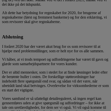
det ikke på det tidspunkt.
Alt dette har betydning for regnskabet for 2020, for brugerne af
regnskaberne (først og fremmest bankerne) og for den erklæring, vi
som revisorer skal give regnskaberne.
Afslutning
I foråret 2020 har der været akut brug for os som revisorer til at
hjælpe med problemstillinger, som er helt nye for os alle sammen.
Vi håber, at vi trods tempoet og udfordringerne har været til gavn og
glæde som samarbejdspartnere for vores kunder.
Der er altid mennesker, som i stedet for at finde løsninger leder efter
de berømte huller i osten. De forskellige støtteordninger har
indeholdt flere spørgsmål end svar, og sådan vil det være, når
ubetrådt land skal betvinges. Overlevelse for virksomhederne er som
en start det vigtigste.
Vores samfund er så ufatteligt detailreguleret, så ingen regel kan
gennemføres uden at give spørgsmål og udfordringer – for ikke at
tale om uretfærdigheder, for dem ser vi også. Vi vil også komme til