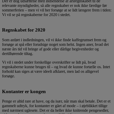
Der er dog udsættelse med indsendelse af årsregnskabet til de
relevante myndigheder, så alle regnskaber er nok ikke færdige før
sommerferien – men vi vil her forsøge at se lidt længere frem i tiden:
Vi vil se på regnskaberne for 2020 i stedet.
Regnskabet for 2020
Som anført i indledningen, vil vi ikke finde kaffegrumset frem og
forsøge at spå eller forudsige noget som helst. Ingen aner, hvad det
næste års tid vil bringe af gode eller dårlige begivenheder og
dertilhørende tiltag.
Vi vil i stedet under forskellige overskrifter se lidt på, hvad
regnskaberne kunne bruges til – og hvad de kunne fortælle os. Intet
forhold kan siges at være ideelt afklaret, men lad os alligevel
forsøge.
Kontanter er kongen
Penge er altid rare at have, og da især, når man skal betale. Det er et
gammelt udtryk, for kontanter er gået af mode – i øjeblikket tillige
med nærmest uglesete. Det er da heller ikke knitrende pengesedler,