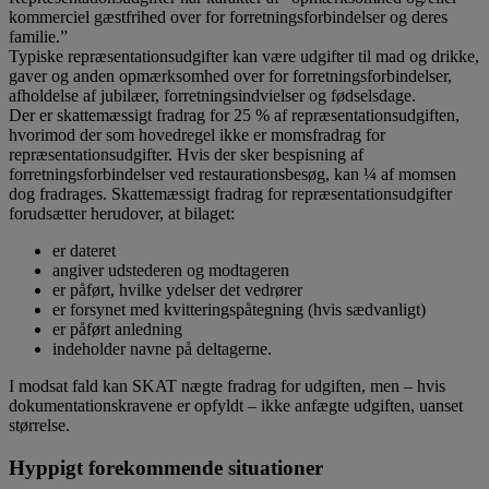
kommerciel gæstfrihed over for forretningsforbindelser og deres
familie.”
Typiske repræsentationsudgifter kan være udgifter til mad og drikke,
gaver og anden opmærksomhed over for forretningsforbindelser,
afholdelse af jubilæer, forretningsindvielser og fødselsdage.
Der er skattemæssigt fradrag for 25 % af repræsentationsudgiften,
hvorimod der som hovedregel ikke er momsfradrag for
repræsentationsudgifter. Hvis der sker bespisning af
forretningsforbindelser ved restaurationsbesøg, kan ¼ af momsen
dog fradrages. Skattemæssigt fradrag for repræsentationsudgifter
forudsætter herudover, at bilaget:
er dateret
angiver udstederen og modtageren
er påført, hvilke ydelser det vedrører
er forsynet med kvitteringspåtegning (hvis sædvanligt)
er påført anledning
indeholder navne på deltagerne.
I modsat fald kan SKAT nægte fradrag for udgiften, men – hvis
dokumentationskravene er opfyldt – ikke anfægte udgiften, uanset
størrelse.
Hyppigt forekommende situationer