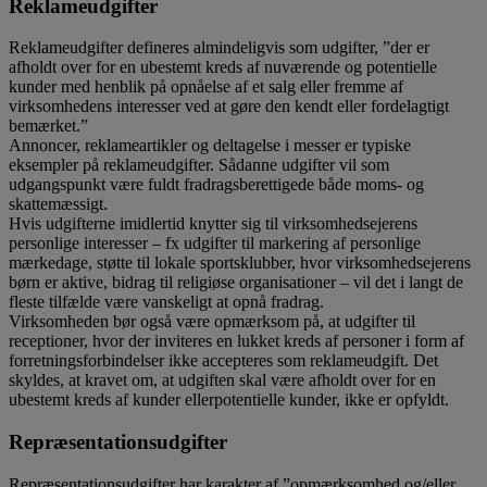
Reklameudgifter
Reklameudgifter defineres almindeligvis som udgifter, ”der er
afholdt over for en ubestemt kreds af nuværende og potentielle
kunder med henblik på opnåelse af et salg eller fremme af
virksomhedens interesser ved at gøre den kendt eller fordelagtigt
bemærket.”
Annoncer, reklameartikler og deltagelse i messer er typiske
eksempler på reklameudgifter. Sådanne udgifter vil som
udgangspunkt være fuldt fradragsberettigede både moms- og
skattemæssigt.
Hvis udgifterne imidlertid knytter sig til virksomhedsejerens
personlige interesser – fx udgifter til markering af personlige
mærkedage, støtte til lokale sportsklubber, hvor virksomhedsejerens
børn er aktive, bidrag til religiøse organisationer – vil det i langt de
fleste tilfælde være vanskeligt at opnå fradrag.
Virksomheden bør også være opmærksom på, at udgifter til
receptioner, hvor der inviteres en lukket kreds af personer i form af
forretningsforbindelser ikke accepteres som reklameudgift. Det
skyldes, at kravet om, at udgiften skal være afholdt over for en
ubestemt kreds af kunder ellerpotentielle kunder, ikke er opfyldt.
Repræsentationsudgifter
Repræsentationsudgifter har karakter af ”opmærksomhed og/eller