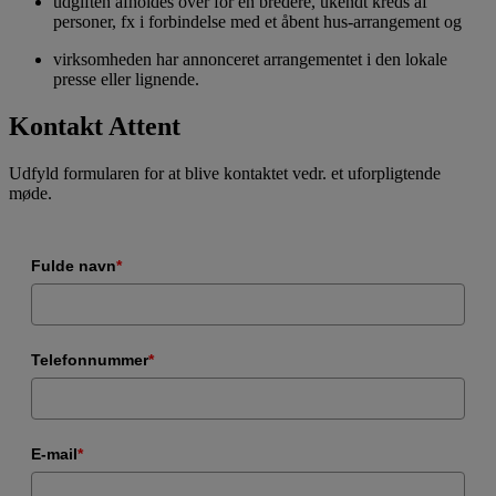
udgiften afholdes over for en bredere, ukendt kreds af
personer, fx i forbindelse med et åbent hus-arrangement og
virksomheden har annonceret arrangementet i den lokale
presse eller lignende.
Kontakt Attent
Udfyld formularen for at blive kontaktet vedr. et uforpligtende
møde.
Fulde navn
*
Telefonnummer
*
E-mail
*