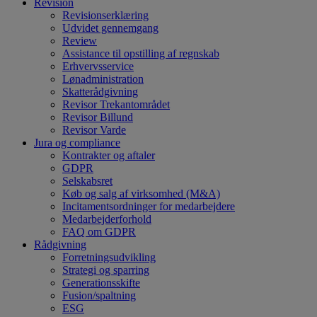
Revision
Revisionserklæring
Udvidet gennemgang
Review
Assistance til opstilling af regnskab
Erhvervsservice
Lønadministration
Skatterådgivning
Revisor Trekantområdet
Revisor Billund
Revisor Varde
Jura og compliance
Kontrakter og aftaler
GDPR
Selskabsret
Køb og salg af virksomhed (M&A)
Incitamentsordninger for medarbejdere
Medarbejderforhold
FAQ om GDPR
Rådgivning
Forretningsudvikling
Strategi og sparring
Generationsskifte
Fusion/spaltning
ESG