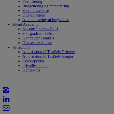
Finansiering
Budgettering og rapportering
Værdiansættelse
Due diligence
Automatisering af bogholderi
Attent Academy
Ny som Leder – Del 1
360-graders ledelse
Kontrakter i praksis
Den svære ledelse
Vejledning
Autorisation til TastSelv Erhverv
Autorisation til TastSelv Borger
Cookiepolitik
Privatlivspolitik
Kontakt os