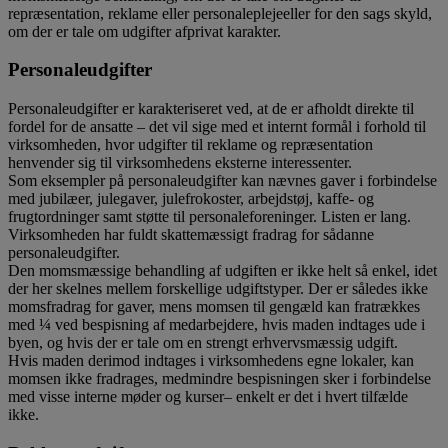
repræsentation, reklame eller personaleplejeeller for den sags skyld,
om der er tale om udgifter afprivat karakter.
Personaleudgifter
Personaleudgifter er karakteriseret ved, at de er afholdt direkte til
fordel for de ansatte – det vil sige med et internt formål i forhold til
virksomheden, hvor udgifter til reklame og repræsentation
henvender sig til virksomhedens eksterne interessenter.
Som eksempler på personaleudgifter kan nævnes gaver i forbindelse
med jubilæer, julegaver, julefrokoster, arbejdstøj, kaffe- og
frugtordninger samt støtte til personaleforeninger. Listen er lang.
Virksomheden har fuldt skattemæssigt fradrag for sådanne
personaleudgifter.
Den momsmæssige behandling af udgiften er ikke helt så enkel, idet
der her skelnes mellem forskellige udgiftstyper. Der er således ikke
momsfradrag for gaver, mens momsen til gengæld kan fratrækkes
med ¼ ved bespisning af medarbejdere, hvis maden indtages ude i
byen, og hvis der er tale om en strengt erhvervsmæssig udgift.
Hvis maden derimod indtages i virksomhedens egne lokaler, kan
momsen ikke fradrages, medmindre bespisningen sker i forbindelse
med visse interne møder og kurser– enkelt er det i hvert tilfælde
ikke.