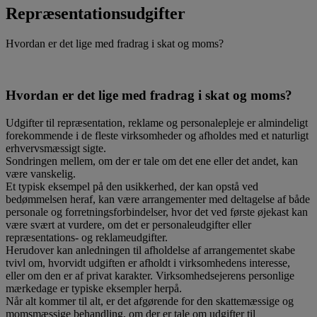
Repræsentationsudgifter
Hvordan er det lige med fradrag i skat og moms?
Hvordan er det lige med fradrag i skat og moms?
Udgifter til repræsentation, reklame og personalepleje er almindeligt
forekommende i de fleste virksomheder og afholdes med et naturligt
erhvervsmæssigt sigte.
Sondringen mellem, om der er tale om det ene eller det andet, kan
være vanskelig.
Et typisk eksempel på den usikkerhed, der kan opstå ved
bedømmelsen heraf, kan være arrangementer med deltagelse af både
personale og forretningsforbindelser, hvor det ved første øjekast kan
være svært at vurdere, om det er personaleudgifter eller
repræsentations- og reklameudgifter.
Herudover kan anledningen til afholdelse af arrangementet skabe
tvivl om, hvorvidt udgiften er afholdt i virksomhedens interesse,
eller om den er af privat karakter. Virksomhedsejerens personlige
mærkedage er typiske eksempler herpå.
Når alt kommer til alt, er det afgørende for den skattemæssige og
momsmæssige behandling, om der er tale om udgifter til