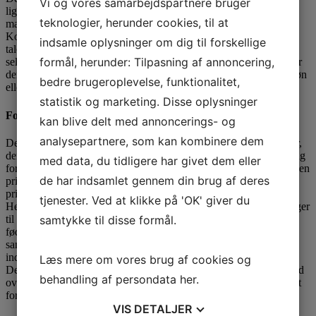
Vi og vores samarbejdspartnere bruger
lignende i forbindelse med virksomhedsindehaverens private
teknologier, herunder cookies, til at
mærkedage er en privat udgift.
Konsekvensen heraf er, at udgiften ikke kan fradrages, når der er
indsamle oplysninger om dig til forskellige
tale om en virksomhed, som drives i personligt regi. Afholder et
formål, herunder: Tilpasning af annoncering,
selskab fx udgiften i anledning af aktionærens runde fødselsdag, er
der betydelig risiko for, at SKAT vil anse udgiften for yderligere løn
bedre brugeroplevelse, funktionalitet,
eller udbytte til aktionæren.
statistik og marketing. Disse oplysninger
Forretningsjubilæer kombineret medprivate mærkedage
kan blive delt med annoncerings- og
analysepartnere, som kan kombinere dem
Det er ikke usædvanligt, at der afholdes blandede sammenkomster,
der både markerer virksomhedens jubilæum og en privat mærkedag
med data, du tidligere har givet dem eller
for indehaveren. Her er det afgørende at vurdere, hvorvidt det er den
de har indsamlet gennem din brug af deres
private mærkedag eller virksomhedens jubilæum, der er den
primære anledning til sammenkomsten.
tjenester. Ved at klikke på 'OK' giver du
Herudover skal der være tale om almindeligt anerkendte anledninger
samtykke til disse formål.
til afholdelse af sammenkomster, og en virksomheds 8 års
fødselsdag eller 12 års jubilæum accepteres derfor næppe som
sammenkomst for virksomheden samtidig med afholdelsen af
indehaverens 60 års fødselsdag.
Læs mere om vores brug af cookies og
Det kan dog i nogle tilfælde tillægges betydning, at indehaveren ud
behandling af persondata
her
.
over den blandede sammenkomst afholder en privat sammenkomst
for familie, venner og bekendte.
VIS
DETALJER