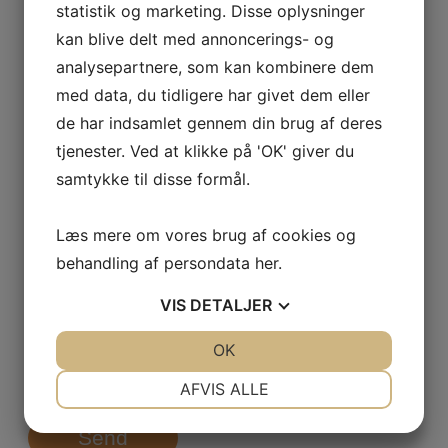
statistik og marketing. Disse oplysninger
kan blive delt med annoncerings- og
analysepartnere, som kan kombinere dem
E-mail
*
med data, du tidligere har givet dem eller
de har indsamlet gennem din brug af deres
tjenester. Ved at klikke på 'OK' giver du
Virksomhed
*
samtykke til disse formål.
Læs mere om vores brug af cookies og
Hvad drejer din henvendelse sig om?
*
behandling af persondata
her
.
VIS
DETALJER
JA
NEJ
OK
JA
NEJ
NØDVENDIGE
PRÆFERENCER
AFVIS ALLE
JA
NEJ
JA
NEJ
Send