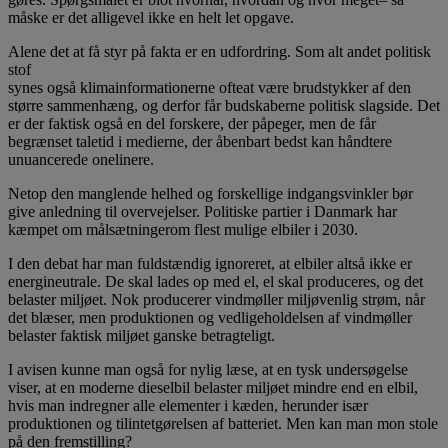
måske er det alligevel ikke en helt let opgave.
Alene det at få styr på fakta er en udfordring. Som alt andet politisk
stof
synes også klimainformationerne ofteat være brudstykker af den
større sammenhæng, og derfor får budskaberne politisk slagside. Det
er der faktisk også en del forskere, der påpeger, men de får
begrænset taletid i medierne, der åbenbart bedst kan håndtere
unuancerede onelinere.
Netop den manglende helhed og forskellige indgangsvinkler bør
give anledning til overvejelser. Politiske partier i Danmark har
kæmpet om målsætningerom flest mulige elbiler i 2030.
I den debat har man fuldstændig ignoreret, at elbiler altså ikke er
energineutrale. De skal lades op med el, el skal produceres, og det
belaster miljøet. Nok producerer vindmøller miljøvenlig strøm, når
det blæser, men produktionen og vedligeholdelsen af vindmøller
belaster faktisk miljøet ganske betragteligt.
I avisen kunne man også for nylig læse, at en tysk undersøgelse
viser, at en moderne dieselbil belaster miljøet mindre end en elbil,
hvis man indregner alle elementer i kæden, herunder især
produktionen og tilintetgørelsen af batteriet. Men kan man mon stole
på den fremstilling?