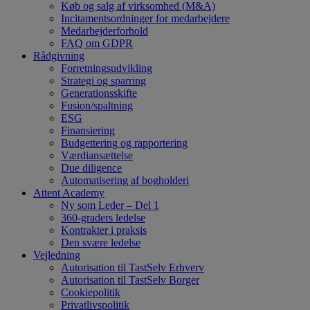
Køb og salg af virksomhed (M&A)
Incitamentsordninger for medarbejdere
Medarbejderforhold
FAQ om GDPR
Rådgivning
Forretningsudvikling
Strategi og sparring
Generationsskifte
Fusion/spaltning
ESG
Finansiering
Budgettering og rapportering
Værdiansættelse
Due diligence
Automatisering af bogholderi
Attent Academy
Ny som Leder – Del 1
360-graders ledelse
Kontrakter i praksis
Den svære ledelse
Vejledning
Autorisation til TastSelv Erhverv
Autorisation til TastSelv Borger
Cookiepolitik
Privatlivspolitik