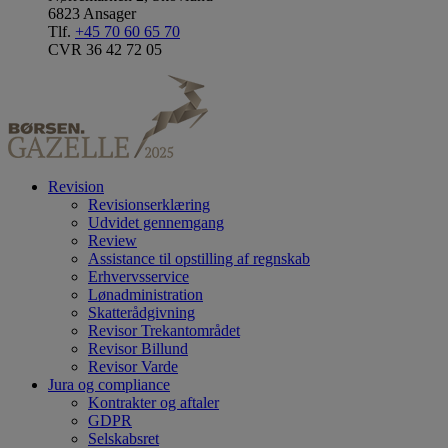
6823 Ansager
Tlf.
+45 70 60 65 70
CVR 36 42 72 05
Revision
Revisionserklæring
Udvidet gennemgang
Review
Assistance til opstilling af regnskab
Erhvervsservice
Lønadministration
Skatterådgivning
Revisor Trekantområdet
Revisor Billund
Revisor Varde
Jura og compliance
Kontrakter og aftaler
GDPR
Selskabsret