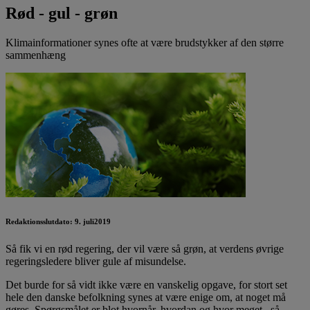
Rød - gul - grøn
Klimainformationer synes ofte at være brudstykker af den større
sammenhæng
Redaktionsslutdato: 9. juli2019
Så fik vi en rød regering, der vil være så grøn, at verdens øvrige
regeringsledere bliver gule af misundelse.
Det burde for så vidt ikke være en vanskelig opgave, for stort set
hele den danske befolkning synes at være enige om, at noget må
gøres. Spørgsmålet er blot hvornår, hvordan og hvor meget– så