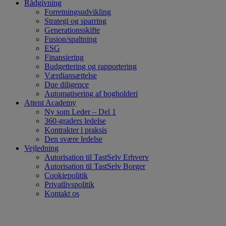
Rådgivning
Forretningsudvikling
Strategi og sparring
Generationsskifte
Fusion/spaltning
ESG
Finansiering
Budgettering og rapportering
Værdiansættelse
Due diligence
Automatisering af bogholderi
Attent Academy
Ny som Leder – Del 1
360-graders ledelse
Kontrakter i praksis
Den svære ledelse
Vejledning
Autorisation til TastSelv Erhverv
Autorisation til TastSelv Borger
Cookiepolitik
Privatlivspolitik
Kontakt os