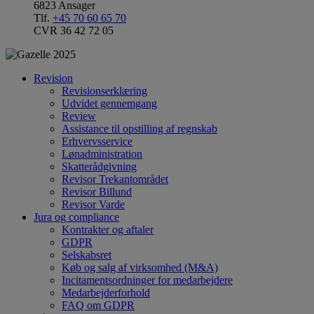
6823 Ansager
Tlf.
+45 70 60 65 70
CVR 36 42 72 05
Revision
Revisionserklæring
Udvidet gennemgang
Review
Assistance til opstilling af regnskab
Erhvervsservice
Lønadministration
Skatterådgivning
Revisor Trekantområdet
Revisor Billund
Revisor Varde
Jura og compliance
Kontrakter og aftaler
GDPR
Selskabsret
Køb og salg af virksomhed (M&A)
Incitamentsordninger for medarbejdere
Medarbejderforhold
FAQ om GDPR