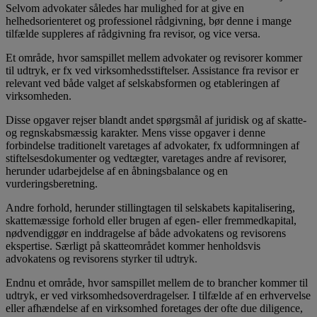
Selvom advokater således har mulighed for at give en
helhedsorienteret og professionel rådgivning, bør denne i mange
tilfælde suppleres af rådgivning fra revisor, og vice versa.
Et område, hvor samspillet mellem advokater og revisorer kommer
til udtryk, er fx ved virksomhedsstiftelser. Assistance fra revisor er
relevant ved både valget af selskabsformen og etableringen af
virksomheden.
Disse opgaver rejser blandt andet spørgsmål af juridisk og af skatte-
og regnskabsmæssig karakter. Mens visse opgaver i denne
forbindelse traditionelt varetages af advokater, fx udformningen af
stiftelsesdokumenter og vedtægter, varetages andre af revisorer,
herunder udarbejdelse af en åbningsbalance og en
vurderingsberetning.
Andre forhold, herunder stillingtagen til selskabets kapitalisering,
skattemæssige forhold eller brugen af egen- eller fremmedkapital,
nødvendiggør en inddragelse af både advokatens og revisorens
ekspertise. Særligt på skatteområdet kommer henholdsvis
advokatens og revisorens styrker til udtryk.
Endnu et område, hvor samspillet mellem de to brancher kommer til
udtryk, er ved virksomhedsoverdragelser. I tilfælde af en erhvervelse
eller afhændelse af en virksomhed foretages der ofte due diligence,