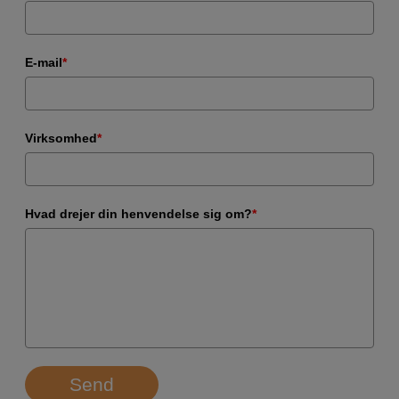
E-mail
*
Virksomhed
*
Hvad drejer din henvendelse sig om?
*
Send