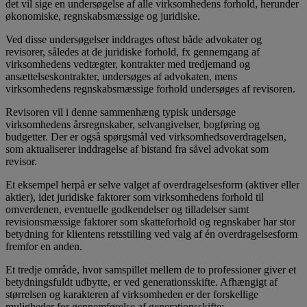
det vil sige en undersøgelse af alle virksomhedens forhold, herunder
økonomiske, regnskabsmæssige og juridiske.
Ved disse undersøgelser inddrages oftest både advokater og
revisorer, således at de juridiske forhold, fx gennemgang af
virksomhedens vedtægter, kontrakter med tredjemand og
ansættelseskontrakter, undersøges af advokaten, mens
virksomhedens regnskabsmæssige forhold undersøges af revisoren.
Revisoren vil i denne sammenhæng typisk undersøge
virksomhedens årsregnskaber, selvangivelser, bogføring og
budgetter. Der er også spørgsmål ved virksomhedsoverdragelsen,
som aktualiserer inddragelse af bistand fra såvel advokat som
revisor.
Et eksempel herpå er selve valget af overdragelsesform (aktiver eller
aktier), idet juridiske faktorer som virksomhedens forhold til
omverdenen, eventuelle godkendelser og tilladelser samt
revisionsmæssige faktorer som skatteforhold og regnskaber har stor
betydning for klientens retsstilling ved valg af én overdragelsesform
fremfor en anden.
Et tredje område, hvor samspillet mellem de to professioner giver et
betydningsfuldt udbytte, er ved generationsskifte. Afhængigt af
størrelsen og karakteren af virksomheden er der forskellige
muligheder for gennemførelse af generationsskifte: