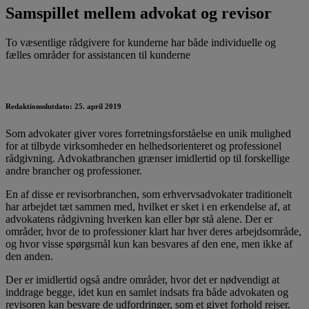
Samspillet mellem advokat og revisor
To væsentlige rådgivere for kunderne har både individuelle og
fælles områder for assistancen til kunderne
Redaktionsslutdato: 25. april 2019
Som advokater giver vores forretningsforståelse en unik mulighed
for at tilbyde virksomheder en helhedsorienteret og professionel
rådgivning. Advokatbranchen grænser imidlertid op til forskellige
andre brancher og professioner.
En af disse er revisorbranchen, som erhvervsadvokater traditionelt
har arbejdet tæt sammen med, hvilket er sket i en erkendelse af, at
advokatens rådgivning hverken kan eller bør stå alene. Der er
områder, hvor de to professioner klart har hver deres arbejdsområde,
og hvor visse spørgsmål kun kan besvares af den ene, men ikke af
den anden.
Der er imidlertid også andre områder, hvor det er nødvendigt at
inddrage begge, idet kun en samlet indsats fra både advokaten og
revisoren kan besvare de udfordringer, som et givet forhold rejser.