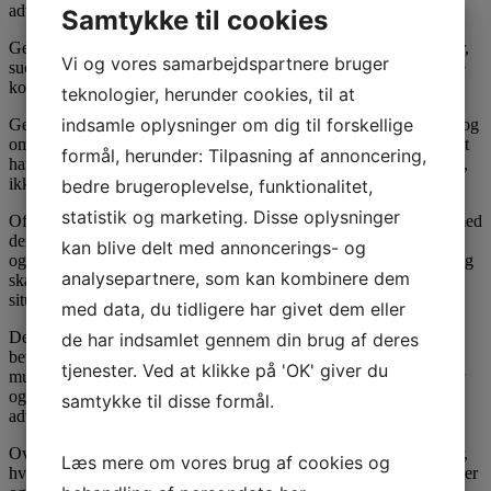
advokat.
Samtykke til cookies
Generationsskifte er dog andet og mere end blot værdiberegninger,
Vi og vores samarbejdspartnere bruger
successionsmodeller, afvejning af fordele og ulemper ved fondseje
kontra salg og så videre.
teknologier, herunder cookies, til at
indsamle oplysninger om dig til forskellige
Generationsskifter handler i vid udstrækning også om mennesker og
om at være klar til at ”give slip” på den virksomhed, man eventuelt
formål, herunder: Tilpasning af annoncering,
har opbygget igennem et helt liv. Det kræver grundig forberedelse,
ikke kun juridisk og skattemæssigt, men også menneskeligt.
bedre brugeroplevelse, funktionalitet,
statistik og marketing. Disse oplysninger
Ofte er de sværeste drøftelser ikke med advokat og revisor, men med
den næste generation. Alle disse drøftelser og overvejelser spiller
kan blive delt med annoncerings- og
også ind og bør prioriteres mindst lige så meget som de juridiske og
analysepartnere, som kan kombinere dem
skattemæssige. Den bedste generationsskiftemodel i den konkrete
situation er ikke nødvendigvis den skattemæssigt optimale.
med data, du tidligere har givet dem eller
Den rigtige generationsskiftemodel er den, der tager alle forhold i
de har indsamlet gennem din brug af deres
betragtning, også de menneskelige, og imødekommer disse bedst
tjenester. Ved at klikke på 'OK' giver du
muligt. At løfte denne opgave er en fælles opgave for både revisor
og advokat, og de bedste resultater opnås altid, når revisor og
samtykke til disse formål.
advokat arbejder sammen om dette.
Ovenstående er langt fra en udtømmende gennemgang af områder,
Læs mere om vores brug af cookies og
hvor advokat og revisor arbejder sammen, idet blandt andet fusioner