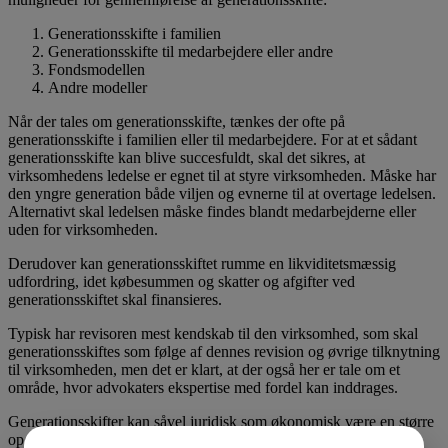
Generationsskifte i familien
Generationsskifte til medarbejdere eller andre
Fondsmodellen
Andre modeller
Når der tales om generationsskifte, tænkes der ofte på
generationsskifte i familien eller til medarbejdere. For at et sådant
generationsskifte kan blive succesfuldt, skal det sikres, at
virksomhedens ledelse er egnet til at styre virksomheden. Måske har
den yngre generation både viljen og evnerne til at overtage ledelsen.
Alternativt skal ledelsen måske findes blandt medarbejderne eller
uden for virksomheden.
Derudover kan generationsskiftet rumme en likviditetsmæssig
udfordring, idet købesummen og skatter og afgifter ved
generationsskiftet skal finansieres.
Typisk har revisoren mest kendskab til den virksomhed, som skal
generationsskiftes som følge af dennes revision og øvrige tilknytning
til virksomheden, men det er klart, at der også her er tale om et
område, hvor advokaters ekspertise med fordel kan inddrages.
Generationsskifter kan såvel juridisk som økonomisk være en større
opgave, som bedst løses i fællesskab mellem klient, revisor og