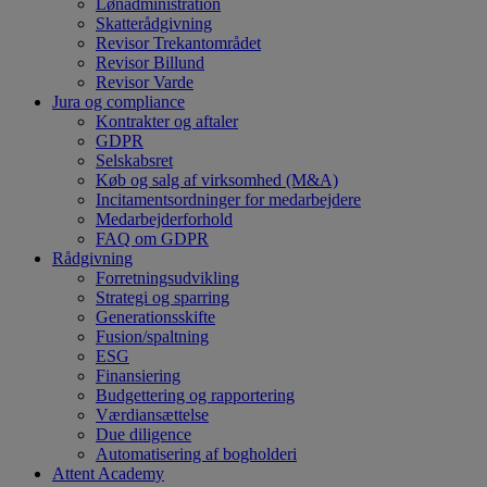
Lønadministration
Skatterådgivning
Revisor Trekantområdet
Revisor Billund
Revisor Varde
Jura og compliance
Kontrakter og aftaler
GDPR
Selskabsret
Køb og salg af virksomhed (M&A)
Incitamentsordninger for medarbejdere
Medarbejderforhold
FAQ om GDPR
Rådgivning
Forretningsudvikling
Strategi og sparring
Generationsskifte
Fusion/spaltning
ESG
Finansiering
Budgettering og rapportering
Værdiansættelse
Due diligence
Automatisering af bogholderi
Attent Academy