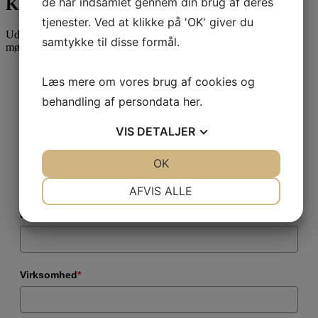
de har indsamlet gennem din brug af deres
Kontakt Attent
tjenester. Ved at klikke på 'OK' giver du
Udfyld formularen for at blive kontaktet vedr. et uforpligtende
samtykke til disse formål.
møde.
Læs mere om vores brug af cookies og
Fulde navn
*
behandling af persondata
her
.
VIS
DETALJER
Telefonnummer
*
JA
NEJ
OK
JA
NEJ
NØDVENDIGE
PRÆFERENCER
AFVIS ALLE
JA
NEJ
JA
NEJ
E-mail
*
MARKETING
STATISTIK
Virksomhed
*