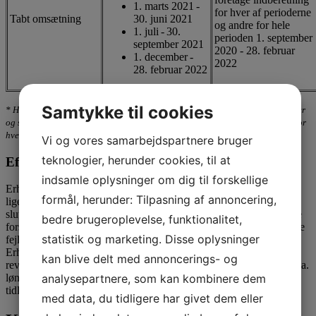
1. marts 2021 -
for hver af perioderne
Tabt omsætning
30. juni 2021
og andre for hele
1. juli - 30.
perioden 1. september
september 2021
2020 - 28. februar
1. december -
2022
28. februar 2022
Samtykke til cookies
* Hvis en virksomhed både har modtaget kompensation for faste omkostninger
og stedbundne faste omkostninger, skal der foretages særskilt indberetning for
hver af de to kompensationsordninger.
Vi og vores samarbejdspartnere bruger
teknologier, herunder cookies, til at
Efterkontrol og revisorbistand
indsamle oplysninger om dig til forskellige
Erhvervsstyrelsen vil have øget fokus på særligt risikable sager og
formål, herunder: Tilpasning af annoncering,
ligeledes foretage en større efterkontrol af en række virksomheders
slutafregninger ud fra en væsentligheds- og risikobetragtning på de
bedre brugeroplevelse, funktionalitet,
forskellige ordninger. Dette skal være med til at reducere utilsigtede
statistik og marketing. Disse oplysninger
fejl og minimere risikoen for svindel med ordningerne.
Erhvervsstyrelsen kan i den forbindelse kræve revisorbistand og
kan blive delt med annoncerings- og
revisorerklæring om en virksomheds indsendte slutafregning på bl.a.
analysepartnere, som kan kombinere dem
lønkompensationer og tabt omsætning, som det også er set på
tidligere slutafregninger.
med data, du tidligere har givet dem eller