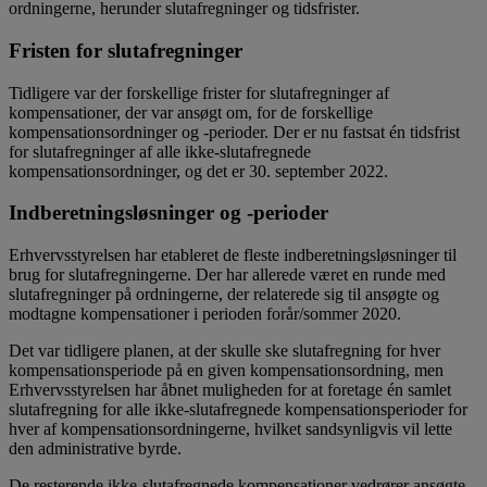
ordningerne, herunder slutafregninger og tidsfrister.
Fristen for slutafregninger
Tidligere var der forskellige frister for slutafregninger af
kompensationer, der var ansøgt om, for de forskellige
kompensationsordninger og -perioder. Der er nu fastsat én tidsfrist
for slutafregninger af alle ikke-slutafregnede
kompensationsordninger, og det er 30. september 2022.
Indberetningsløsninger og -perioder
Erhvervsstyrelsen har etableret de fleste indberetningsløsninger til
brug for slutafregningerne. Der har allerede været en runde med
slutafregninger på ordningerne, der relaterede sig til ansøgte og
modtagne kompensationer i perioden forår/sommer 2020.
Det var tidligere planen, at der skulle ske slutafregning for hver
kompensa­tionsperiode på en given kompensations­ordning, men
Erhvervsstyrelsen har åbnet muligheden for at foretage én samlet
slutafregning for alle ikke-slutafregnede kompensationsperioder for
hver af kompensationsordningerne, hvilket sandsynligvis vil lette
den administrative byrde.
De resterende ikke-slutafregnede kompensationer vedrører ansøgte