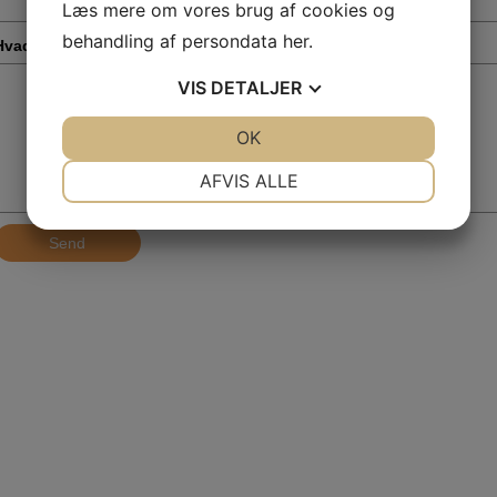
Læs mere om vores brug af cookies og
behandling af persondata
her
.
Hvad drejer din henvendelse sig om?
*
VIS
DETALJER
JA
NEJ
OK
JA
NEJ
NØDVENDIGE
PRÆFERENCER
AFVIS ALLE
JA
NEJ
JA
NEJ
Send
MARKETING
STATISTIK