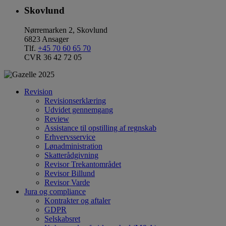
Skovlund
Nørremarken 2, Skovlund
6823 Ansager
Tlf.
+45 70 60 65 70
CVR 36 42 72 05
Revision
Revisionserklæring
Udvidet gennemgang
Review
Assistance til opstilling af regnskab
Erhvervsservice
Lønadministration
Skatterådgivning
Revisor Trekantområdet
Revisor Billund
Revisor Varde
Jura og compliance
Kontrakter og aftaler
GDPR
Selskabsret