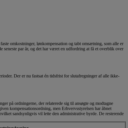
 faste omkostninger, lønkompensation og tabt omsætning, som alle er
seneste par år, og det har været en udfordring at få et overblik over
oder. Der er nu fastsat én tidsfrist for slutafregninger af alle ikke-
inger på ordningerne, der relaterede sig til ansøgte og modtagne
n given kompensations­ordning, men Erhvervsstyrelsen har åbnet
ilket sandsynligvis vil lette den administrative byrde. De resterende