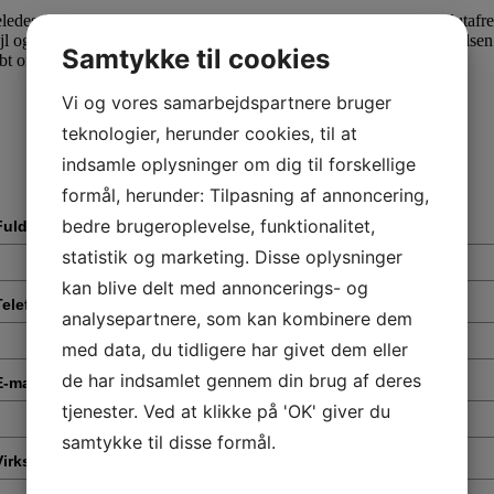
geledes foretage en større efterkontrol af en række virksomheders slutaf
 fejl og minimere risikoen for svindel med ordningerne. Erhvervsstyrels
Samtykke til cookies
t omsætning, som det også er set på tidligere slutafregninger.
Vi og vores samarbejdspartnere bruger
teknologier, herunder cookies, til at
indsamle oplysninger om dig til forskellige
formål, herunder: Tilpasning af annoncering,
bedre brugeroplevelse, funktionalitet,
Fulde navn
*
statistik og marketing. Disse oplysninger
kan blive delt med annoncerings- og
Telefonnummer
*
analysepartnere, som kan kombinere dem
med data, du tidligere har givet dem eller
de har indsamlet gennem din brug af deres
E-mail
*
tjenester. Ved at klikke på 'OK' giver du
samtykke til disse formål.
Virksomhed
*