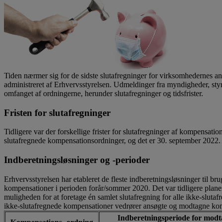
Tiden nærmer sig for de sidste slutafregninger for virksomhedernes 
administreret af Erhvervsstyrelsen. Udmeldinger fra myndigheder, styre
omfanget af ordningerne, herunder slutafregninger og tidsfrister.
Fristen for slutafregninger
Tidligere var der forskellige frister for slutafregninger af kompensatio
slutafregnede kompensationsordninger, og det er 30. september 2022.
Indberetningsløsninger og -perioder
Erhvervsstyrelsen har etableret de fleste indberetningsløsninger til b
kompensationer i perioden forår/sommer 2020. Det var tidligere plane
muligheden for at foretage én samlet slutafregning for alle ikke-slut
ikke-slutafregnede kompensationer vedrører ansøgte og modtagne ko
Indberetningsperiode for mod