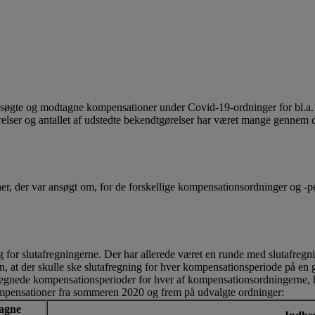
ansøgte og modtagne kompensationer under Covid-19-ordninger for bl.a.
lser og antallet af udstedte bekendtgørelser har været mange gennem de 
ner, der var ansøgt om, for de forskellige kompensationsordninger og -peri
rug for slutafregningerne. Der har allerede været en runde med slutafregn
n, at der skulle ske slutafregning for hver kompensa­tionsperiode på e
afregnede kompensationsperioder for hver af kompensationsordningerne, hv
mpensationer fra sommeren 2020 og frem på udvalgte ordninger:
tagne