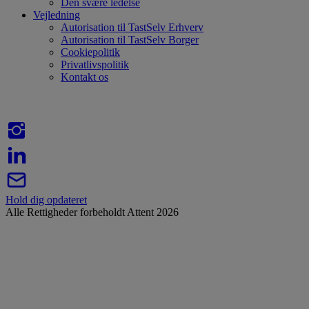
Den svære ledelse
Vejledning
Autorisation til TastSelv Erhverv
Autorisation til TastSelv Borger
Cookiepolitik
Privatlivspolitik
Kontakt os
Hold dig opdateret
Alle Rettigheder forbeholdt Attent 2026