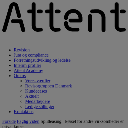
Revision
Jura og compliance
Forretningsudvikling og ledelse
Interim-profiler
Attent Academy
Om os
Vores værdier
Revisorgruppen Danmark
Kundecases
Aktuelt
Medarbejdere
Ledige stillinger
Kontakt os
Forside
Faglig viden
Splitleasing - kørsel for andre virksomheder er
privat kørsel