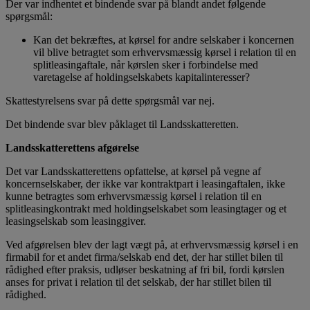
Der var indhentet et bindende svar på blandt andet følgende
spørgsmål:
Kan det bekræftes, at kørsel for andre selskaber i koncernen
vil blive betragtet som erhvervsmæssig kørsel i relation til en
splitleasingaftale, når kørslen sker i forbindelse med
varetagelse af holdingselskabets kapitalinteresser?
Skattestyrelsens svar på dette spørgsmål var nej.
Det bindende svar blev påklaget til Landsskatteretten.
Landsskatterettens afgørelse
Det var Landsskatterettens opfattelse, at kørsel på vegne af
koncernselskaber, der ikke var kontraktpart i leasingaftalen, ikke
kunne betragtes som erhvervsmæssig kørsel i relation til en
splitleasingkontrakt med holdingselskabet som leasingtager og et
leasingselskab som leasinggiver.
Ved afgørelsen blev der lagt vægt på, at erhvervsmæssig kørsel i en
firmabil for et andet firma/selskab end det, der har stillet bilen til
rådighed efter praksis, udløser beskatning af fri bil, fordi kørslen
anses for privat i relation til det selskab, der har stillet bilen til
rådighed.