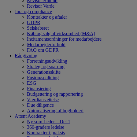
Revisor Billund
Revisor Varde
Jura og compliance
Kontrakter og aftaler
GDPR
Selskabsret
Køb og salg af virksomhed (M&A)
Incitamentsordninger for medarbejdere
Medarbejderforhold
FAQ om GDPR
Rådgivning
Forretningsudvikling
Strategi og sparring
Generationsskifte
Fusion/spaltning
ESG
Finansiering
Budgettering og rapportering
Værdiansættelse
Due diligence
Automatisering af bogholderi
Attent Academy
Ny som Leder – Del 1
360-graders ledelse
Kontrakter i praksis