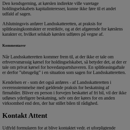
Den kendsgerning, at kørslen indirekte ville varetage
holdingselskabets kapitalinteresser, kunne ikke føre til et andet
udfald af sagen.
Afslutningsvis anfører Landsskatteretten, at praksis for
splitleasingkontrakter er restriktiv, og at det afgørende for kørslens
karakter er, hvilket selskab kørslen udføres på vegne af.
Kommentarer
Når Landsskatteretten kommer frem til, at der ikke er tale om
erhvervsmæssig kørsel for holdingselskabet, så betyder det, at der er
tale om privat kørsel for hovedanpartshaveren. En splitleasingaftale
er derfor ”ubrugelig” i en situation som sagen for Landsskatteretten.
Kendelsen er - som det også anføres - af Landsskatteretten i
overensstemmelse med gældende praksis for beskatning af
firmabiler. Bliver en person i forvejen beskattet af fri bil, vil der ikke
udløses yderligere beskatning, selv om der køres for en anden
virksomhed end den, der har stillet bilen til rådighed.
Kontakt Attent
Udfyld formularen for at blive kontaktet vedr. et uforpligtende